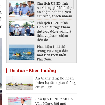
Chủ tịch UBND tỉnh
,
An Giang phê bình dự
n
án chậm 6 tháng, yêu
cầu xử lý trách nhiệm
ế
Chủ tịch UBND tỉnh
y
Hồ Văn Mừng: Chấm
dứt hợp đồng với nhà
thầu vi phạm, chậm
tiến độ
Phát hiện 1 thi thể
trong vụ 2 ngư dân
mất tích trên biển
Phú Quốc
Thông báo ngừng,
Thi đua - Khen thưởng
giảm mức cung cấp
điện trên địa bàn tỉnh
An Giang tăng tốc hoàn
An Giang ngày 6 -
thiện hạ tầng giao thông
7/8/2026
chiến lược
Đại tá Nguyễn Việt
Thắng nhận nhiệm vụ
Chính ủy Bộ Chỉ huy
Chủ tịch UBND tỉnh Hồ
Quân sự tỉnh An
Văn Mừng: Đổi mới