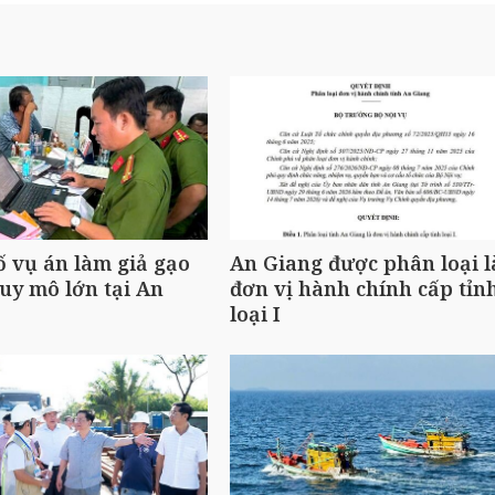
ố vụ án làm giả gạo
An Giang được phân loại l
uy mô lớn tại An
đơn vị hành chính cấp tỉn
loại I