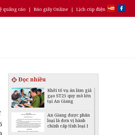
ệ quảng cáo
|
Báo giấy Online
|
Lịch cúp điện
Đọc nhiều
Khởi tố vụ án làm giả
gạo ST25 quy mô lớn
tại An Giang
An Giang được phân
loại là đơn vị hành
ố
chính cấp tỉnh loại I
n