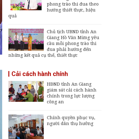
Giang
phong trào thi đua theo
hướng thiết thực, hiệu
Thường trực UBND
quả
tỉnh An Giang yêu cầu
sớm đưa cảng biển
An Thới hoạt động trở
Chủ tịch UBND tỉnh An
lại
Giang Hồ Văn Mừng yêu
An Giang chốt hạn
cầu mỗi phong trào thi
vận hành nhà máy xử
đua phải hướng đến
lý rác Long Xuyên,
những kết quả cụ thể, thiết thực
trễ sẽ thu hồi dự án
Thông báo ngừng,
Cải cách hành chính
giảm mức cung cấp
điện trên địa bàn tỉnh
HĐND tỉnh An Giang
An Giang từ ngày 8
giám sát cải cách hành
đến 9/8/2026
chính trong lực lượng
công an
Chính quyền phục vụ,
người dân thụ hưởng