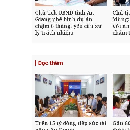
Chủ tịch UBND tỉnh An
Chủ tị
Giang phê bình dự án
Mừng:
chậm 6 tháng, yêu cầu xử
với nh
lý trách nhiệm
chậm t
Đọc thêm
Trên 15 tỷ đồng tiếp sức tài
Gần 80
năng An Giang
được t