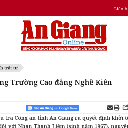
Liên h
h trật tự
ởng Trường Cao đẳng Nghề Kiên
ều tra Công an tỉnh An Giang ra quyết định khởi t
ú đối với Nhan Thanh Liêm (sinh năm 1967), nguyê