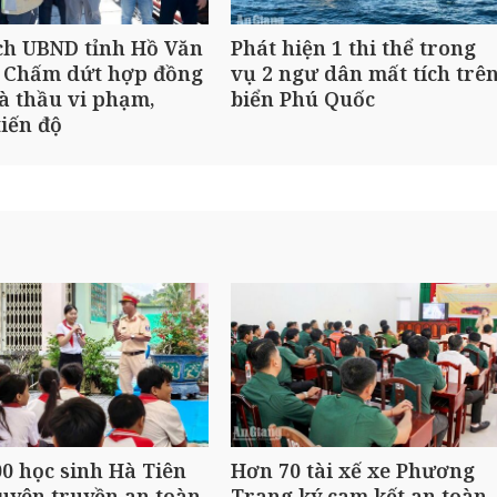
ch UBND tỉnh Hồ Văn
Phát hiện 1 thi thể trong
 Chấm dứt hợp đồng
vụ 2 ngư dân mất tích trê
à thầu vi phạm,
biển Phú Quốc
iến độ
0 học sinh Hà Tiên
Hơn 70 tài xế xe Phương
uyên truyền an toàn
Trang ký cam kết an toàn