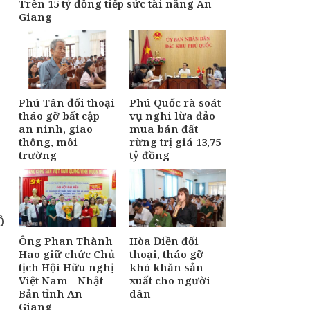
Trên 15 tỷ đồng tiếp sức tài năng An
Giang
Phú Tân đối thoại
Phú Quốc rà soát
tháo gỡ bất cập
vụ nghi lừa đảo
an ninh, giao
mua bán đất
thông, môi
rừng trị giá 13,75
trường
tỷ đồng
Ô
Ông Phan Thành
Hòa Điền đối
Hao giữ chức Chủ
thoại, tháo gỡ
tịch Hội Hữu nghị
khó khăn sản
Việt Nam - Nhật
xuất cho người
Bản tỉnh An
dân
Giang