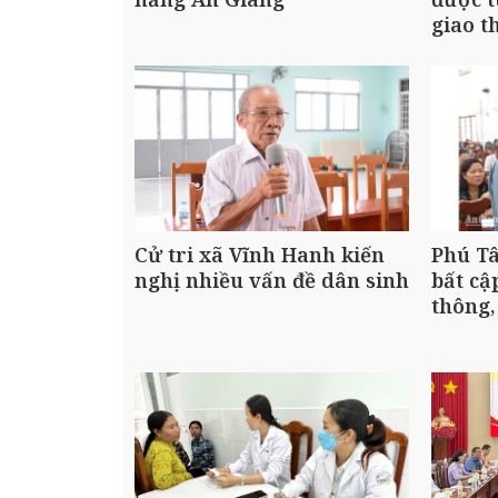
giao t
Cử tri xã Vĩnh Hanh kiến
Phú Tâ
nghị nhiều vấn đề dân sinh
bất cậ
thông,