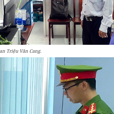
can
Triệu Văn Cang.