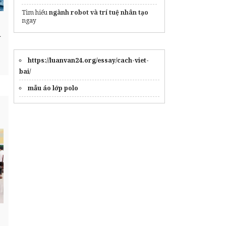
Tìm hiểu
ngành robot và trí tuệ nhân tạo
ngay
n
https://luanvan24.org/essay/cach-viet-
bai/
mẫu áo lớp polo