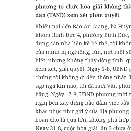
phương tổ chức hòa giải không thà
dân (TAND) xem xét phán quyết.
Khiếu nại đến Báo An Giang, bà Huỳn
khóm Bình Đức 4, phường Bình Đức, T
dựng căn nhà liền kề bề thế, tôi khôn
của mình bị nghiêng, lún, nứt một số 
biết, nhưng không thấy động tĩnh, q
xem xét, giải quyết. Ngày 1-8, UBND 
chúng tôi không đi đến thống nhất. T
sập ngã khi nào, tôi đã mời Văn phò
bằng. Ngày 17-8, UBND phường mời tôi
nghị bên xây dựng bảo đảm việc sửa 
khắc phục như gợi ý của địa phương. 
Loan cho là quá lớn, không phù hợp 
Ngày 31-8, cuộc hòa giải lần 3 chưa 