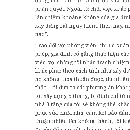
đồng, chị Loan nói không đủ khả năn
phán quyết. Ngoài từ chối việc khắc 
lấn chiếm khoảng không của gia đình 
xây dựng rất nguy hiểm. Hiện nay, nhà
nào”.
Trao đổi với phóng viên, chị Lê Xuân 
phép, gia đình cố gắng thực hiện các
việc, vợ, chồng tôi nhận trách nhiệm
khắc phục theo cách tính như xây dự
họ không thỏa thuận được, dù nhiều
thảo. Tôi đưa ra các phương án khắc
tôi xây dựng 5 tháng, bị đình chỉ từ n
nhà 3 tầng của tôi sẽ không thể khắc
phục sửa chữa nhà, cam kết bảo đảm 
thuận nhiều lần không thành, tôi ki
Xuyên để xem xét, phán quyết. Việc g