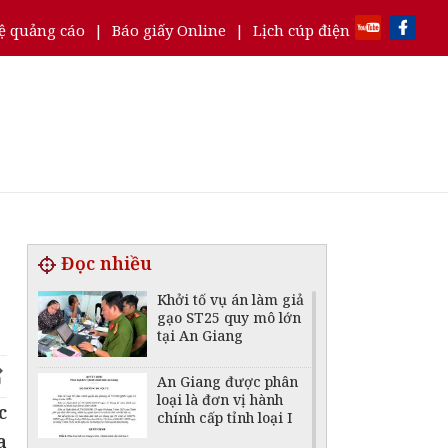
ệ quảng cáo
|
Báo giấy Online
|
Lịch cúp điện
Đọc nhiều
Khởi tố vụ án làm giả
gạo ST25 quy mô lớn
tại An Giang
An Giang được phân
loại là đơn vị hành
c
chính cấp tỉnh loại I
a