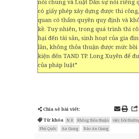
nói chung và Luật Dân sự nói riêng 
có giấy phép xây dựng được thi công
quan có thẩm quyền quy định và kh
kề. Tuy nhiên, trong quá trình thi cô
hại đến tài sản, sinh hoạt của gia đì
lần, không thỏa thuận được mức bồi 
kiện đến TAND TP. Long Xuyên để đượ
của pháp luật”
Chia sẻ bài viết:
Từ khóa
N.R
Không thỏa thuận
việc bồi thườn
Phú Quốc
An Giang
Báo An Giang