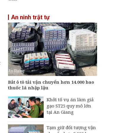
An ninh trật tự
c
Bắt ô tô tải vận chuyển hơn 14.000 bao
thuốc lá nhập lậu
Khởi tố vụ án làm giả
gạo ST25 quy mô lớn
tại An Giang
Tạm giữ đối tượng vận