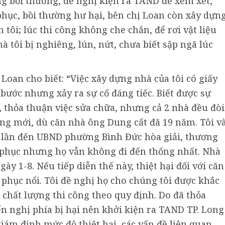
g bồi thường, đề nghị kiện ra TAND để xem xét,
phục, bồi thường hư hại, bên chị Loan còn xây dựn
tôi; lúc thi công không che chắn, để rơi vật liệu
 tôi bị nghiêng, lún, nứt, chưa biết sập ngã lúc
Loan cho biết: “Việc xây dựng nhà của tôi có giấy
 bước nhưng xảy ra sự cố đáng tiếc. Biết được sự
, thỏa thuận việc sửa chữa, nhưng cả 2 nhà đều đòi
ng mới, dù căn nhà ông Dung cất đã 19 năm. Tôi v
 lần đến UBND phường Bình Đức hòa giải, thương
 phục nhưng họ vẫn không đi đến thống nhất. Nhà
gày 1-8. Nếu tiếp diễn thế này, thiệt hại đối với căn
 phục nổi. Tôi đề nghị họ cho chúng tôi được khắc
chất lượng thi công theo quy định. Do đã thỏa
ến nghị phía bị hại nên khởi kiện ra TAND TP. Long
iám định mức độ thiệt hại, các vấn đề liên quan,