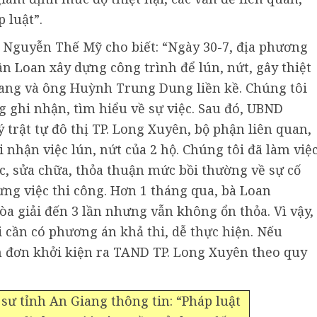
p luật”.
Nguyễn Thế Mỹ cho biết: “Ngày 30-7, địa phương
n Loan xây dựng công trình để lún, nứt, gây thiệt
rang và ông Huỳnh Trung Dung liền kề. Chúng tôi
 ghi nhận, tìm hiểu về sự việc. Sau đó, UBND
trật tự đô thị TP. Long Xuyên, bộ phận liên quan,
 nhận việc lún, nứt của 2 hộ. Chúng tôi đã làm việ
c, sửa chữa, thỏa thuận mức bồi thường về sự cố
ừng việc thi công. Hơn 1 tháng qua, bà Loan
a giải đến 3 lần nhưng vẫn không ổn thỏa. Vì vậy,
i cần có phương án khả thi, dễ thực hiện. Nếu
 đơn khởi kiện ra TAND TP. Long Xuyên theo quy
sư tỉnh An Giang thông tin: “Pháp luật