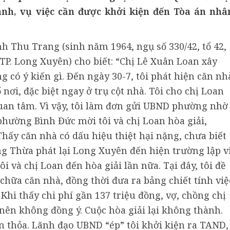
nh, vụ việc cần được khởi kiện đến Tòa án nhâ
h Thu Trang (sinh năm 1964, ngụ số 330/42, tổ 42,
P. Long Xuyên) cho biết: “Chị Lê Xuân Loan xây
g có ý kiến gì. Đến ngày 30-7, tôi phát hiện căn nh
nơi, đặc biệt ngay ở trụ cột nhà. Tôi cho chị Loan
uan tâm. Vì vậy, tôi làm đơn gửi UBND phường nhờ
phường Bình Đức mời tôi và chị Loan hòa giải,
hấy căn nhà có dấu hiệu thiệt hại nặng, chưa biết
ng Thừa phát lại Long Xuyên đến hiện trường lập v
 và chị Loan đến hòa giải lần nữa. Tại đây, tôi đề
chữa căn nhà, đồng thời đưa ra bảng chiết tính việ
Khi thấy chi phí gần 137 triệu đồng, vợ, chồng chị
nên không đồng ý. Cuộc hòa giải lại không thành.
ổn thỏa. Lãnh đạo UBND “ép” tôi khởi kiện ra TAND,