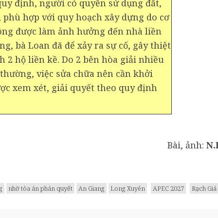
quy định, người có quyền sử dụng đất,
, phù hợp với quy hoạch xây dựng do cơ
ông được làm ảnh hưởng đến nhà liền
ng, bà Loan đã để xảy ra sự cố, gây thiệt
nh 2 hộ liền kề. Do 2 bên hòa giải nhiều
thường, việc sửa chữa nên cần khởi
c xem xét, giải quyết theo quy định
Bài, ảnh:
N.
g
nhờ tòa án phán quyết
An Giang
Long Xuyên
APEC 2027
Rạch Giá