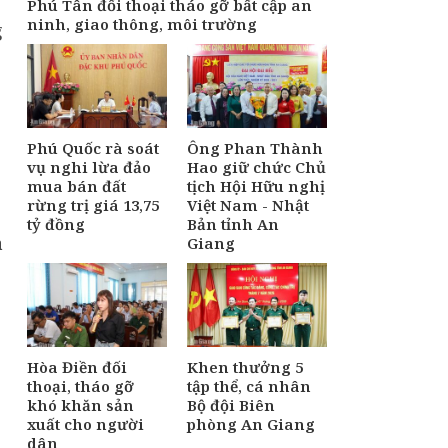
Phú Tân đối thoại tháo gỡ bất cập an
ninh, giao thông, môi trường
g
Phú Quốc rà soát
Ông Phan Thành
vụ nghi lừa đảo
Hao giữ chức Chủ
mua bán đất
tịch Hội Hữu nghị
rừng trị giá 13,75
Việt Nam - Nhật
tỷ đồng
Bản tỉnh An
à
Giang
Hòa Điền đối
Khen thưởng 5
thoại, tháo gỡ
tập thể, cá nhân
khó khăn sản
Bộ đội Biên
xuất cho người
phòng An Giang
dân