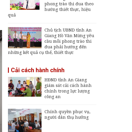
Giang
phong trào thi đua theo
hướng thiết thực, hiệu
Thường trực UBND
quả
tỉnh An Giang yêu cầu
sớm đưa cảng biển
An Thới hoạt động trở
Chủ tịch UBND tỉnh An
lại
Giang Hồ Văn Mừng yêu
An Giang chốt hạn
cầu mỗi phong trào thi
vận hành nhà máy xử
đua phải hướng đến
lý rác Long Xuyên,
những kết quả cụ thể, thiết thực
trễ sẽ thu hồi dự án
Rà soát quy hoạch Bãi
Cải cách hành chính
Vòng, Dương Đông để
hoàn thiện không gian
HĐND tỉnh An Giang
phát triển Phú Quốc
giám sát cải cách hành
chính trong lực lượng
công an
Chính quyền phục vụ,
người dân thụ hưởng