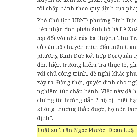
tôi chấp hành theo quy định của phá
Phó Chủ tịch UBND phường Bình Đức 
tiếp nhận đơn phản ánh hộ bà Lê Xuâ
hại đối với nhà của bà Huỳnh Thu T
cử cán bộ chuyên môn đến hiện trạng
phường Bình Đức kết hợp Đội Quản lý 
đến hiện trường kiểm tra thực tế, ghi
với chủ công trình, đề nghị khắc phụ
xảy ra. Đồng thời, quyết định cho ng
nghiêm túc chấp hành. Việc này đã hò
chúng tôi hướng dẫn 2 hộ bị thiệt hạ
không thương thảo được, họ nên làm
định”.
Luật sư Trần Ngọc Phước, Đoàn Luật 