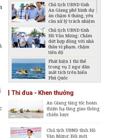
Chủ tịch UBND tỉnh
n
An Giang phê bình dự
án chậm 6 tháng, yêu
cầu xử lý trách nhiệm
Chủ tịch UBND tỉnh
Hồ Văn Mừng: Chấm
dứt hợp đồng với nhà
à
thầu vi phạm, chậm
tiến độ
Phát hiện 1 thi thể
trong vụ 2 ngư dân
mất tích trên biển
Phú Quốc
Thông báo ngừng,
i
Thi đua - Khen thưởng
giảm mức cung cấp
điện trên địa bàn tỉnh
An Giang tăng tốc hoàn
An Giang ngày 6 -
c
thiện hạ tầng giao thông
7/8/2026
chiến lược
Đại tá Nguyễn Việt
Thắng nhận nhiệm vụ
Chính ủy Bộ Chỉ huy
Chủ tịch UBND tỉnh Hồ
Quân sự tỉnh An
Văn Mừng: Đổi mới