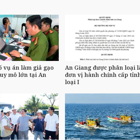
ố vụ án làm giả gạo
An Giang được phân loại l
uy mô lớn tại An
đơn vị hành chính cấp tỉn
loại I