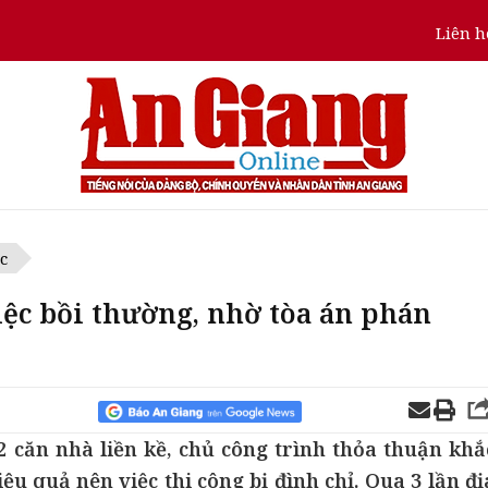
Liên h
c
ệc bồi thường, nhờ tòa án phán
2 căn nhà liền kề, chủ công trình thỏa thuận khắ
u quả nên việc thi công bị đình chỉ. Qua 3 lần đị