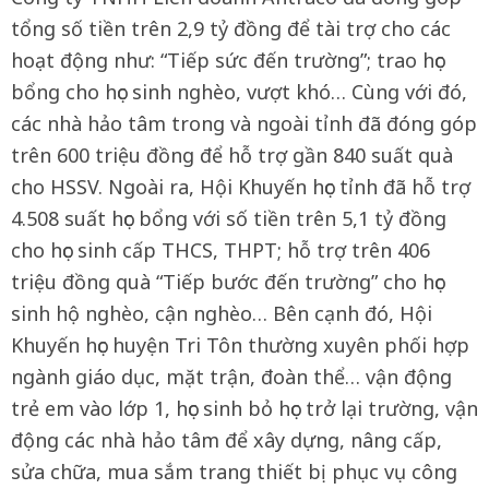
tổng số tiền trên 2,9 tỷ đồng để tài trợ cho các
hoạt động như: “Tiếp sức đến trường”; trao học
bổng cho học sinh nghèo, vượt khó… Cùng với đó,
các nhà hảo tâm trong và ngoài tỉnh đã đóng góp
trên 600 triệu đồng để hỗ trợ gần 840 suất quà
cho HSSV. Ngoài ra, Hội Khuyến học tỉnh đã hỗ trợ
4.508 suất học bổng với số tiền trên 5,1 tỷ đồng
cho học sinh cấp THCS, THPT; hỗ trợ trên 406
triệu đồng quà “Tiếp bước đến trường” cho học
sinh hộ nghèo, cận nghèo… Bên cạnh đó, Hội
Khuyến học huyện Tri Tôn thường xuyên phối hợp
ngành giáo dục, mặt trận, đoàn thể… vận động
trẻ em vào lớp 1, học sinh bỏ học trở lại trường, vận
động các nhà hảo tâm để xây dựng, nâng cấp,
sửa chữa, mua sắm trang thiết bị phục vụ công