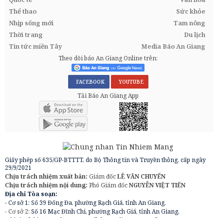
Thể thao
Sức khỏe
Nhịp sống mới
Tam nông
Thời trang
Du lịch
Tin tức miền Tây
Media Báo An Giang
Theo dõi báo An Giang Online trên:
FACEBOOK
YOUTUBE
Tải Báo An Giang App
Giấy phép số 635/GP-BTTTT, do Bộ Thông tin và Truyền thông, cấp ngày
29/9/2021
Chịu trách nhiệm xuất bản:
Giám đốc
LÊ VĂN CHUYỂN
Chịu trách nhiệm nội dung:
Phó Giám đốc
NGUYỄN VIỆT TIẾN
Địa chỉ Tòa soạn:
- Cơ sở 1: Số 39 Đống Đa, phường Rạch Giá, tỉnh An Giang.
- Cơ sở 2:
Số 16 Mạc Đĩnh Chi, phường Rạch Giá, tỉnh An Giang.