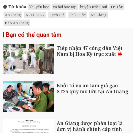
Từ khóa
khuyến học
xã hội học tập
huyện miền núi
Tri Tôn
An Giang
APEC 2027
Rạch Giá
Phú Quốc
An Giang
Báo An Giang
Bạn có thể quan tâm
Tiếp nhận 47 công dân Việt
Nam bị Hoa Kỳ trục xuất
Khởi tố vụ án làm giả gạo
ST25 quy mô lớn tại An Giang
An Giang được phân loại là
đơn vị hành chính cấp tỉnh