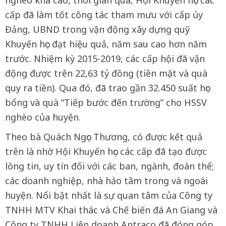
cấp đã làm tốt công tác tham mưu với cấp ủy
Đảng, UBND trong vận động xây dựng quỹ
Khuyến học đạt hiệu quả, năm sau cao hơn năm
trước. Nhiệm kỳ 2015-2019, các cấp hội đã vận
động được trên 22,63 tỷ đồng (tiền mặt và quà
quy ra tiền). Qua đó, đã trao gần 32.450 suất học
bổng và quà “Tiếp bước đến trường” cho HSSV
nghèo của huyện.
Theo bà Quách Ngọc Thương, có được kết quả
trên là nhờ Hội Khuyến học các cấp đã tạo được
lòng tin, uy tín đối với các ban, ngành, đoàn thể;
các doanh nghiệp, nhà hảo tâm trong và ngoài
huyện. Nổi bật nhất là sự quan tâm của Công ty
TNHH MTV Khai thác và Chế biến đá An Giang và
Công ty TNHH Liên doanh Antraco đã đóng góp