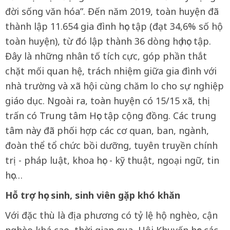
đời sống văn hóa”. Đến năm 2019, toàn huyện đã
thành lập 11.654 gia đình học tập (đạt 34,6% số hộ
toàn huyện), từ đó lập thành 36 dòng họ học tập.
Đây là những nhân tố tích cực, góp phần thắt
chặt mối quan hệ, trách nhiệm giữa gia đình với
nhà trường và xã hội cùng chăm lo cho sự nghiệp
giáo dục. Ngoài ra, toàn huyện có 15/15 xã, thị
trấn có Trung tâm Học tập cộng đồng. Các trung
tâm này đã phối hợp các cơ quan, ban, ngành,
đoàn thể tổ chức bồi dưỡng, tuyên truyền chính
trị - pháp luật, khoa học - kỹ thuật, ngoại ngữ, tin
học…
Hỗ trợ học sinh, sinh viên gặp khó khăn
Với đặc thù là địa phương có tỷ lệ hộ nghèo, cận
nghèo khá cao, thời gian qua, Hội Khuyến học các