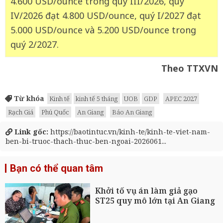
4.600 USD/ounce trong quý III/2026, quý
IV/2026 đạt 4.800 USD/ounce, quý I/2027 đạt
5.000 USD/ounce và 5.200 USD/ounce trong
quý 2/2027.
Theo TTXVN
Từ khóa
Kinh tế
kinh tế 5 tháng
UOB
GDP
APEC 2027
Rạch Giá
Phú Quốc
An Giang
Báo An Giang
Link gốc:
https://baotintuc.vn/kinh-te/kinh-te-viet-nam-
ben-bi-truoc-thach-thuc-ben-ngoai-2026061...
Bạn có thể quan tâm
Khởi tố vụ án làm giả gạo
ST25 quy mô lớn tại An Giang