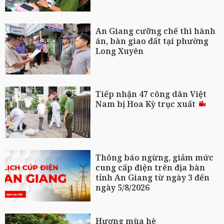
An Giang cưỡng chế thi hành
án, bàn giao đất tại phường
Long Xuyên
Tiếp nhận 47 công dân Việt
Nam bị Hoa Kỳ trục xuất
Thông báo ngừng, giảm mức
cung cấp điện trên địa bàn
tỉnh An Giang từ ngày 3 đến
ngày 5/8/2026
Hương mùa hè