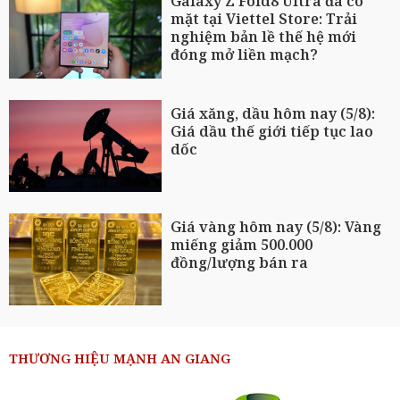
Galaxy Z Fold8 Ultra đã có
mặt tại Viettel Store: Trải
nghiệm bản lề thế hệ mới
đóng mở liền mạch?
Giá xăng, dầu hôm nay (5/8):
Giá dầu thế giới tiếp tục lao
dốc
Giá vàng hôm nay (5/8): Vàng
miếng giảm 500.000
đồng/lượng bán ra
THƯƠNG HIỆU MẠNH AN GIANG