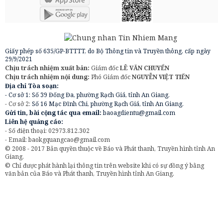
Giấy phép số 635/GP-BTTTT, do Bộ Thông tin và Truyền thông, cấp ngày
29/9/2021
Chịu trách nhiệm xuất bản:
Giám đốc
LÊ VĂN CHUYỂN
Chịu trách nhiệm nội dung:
Phó Giám đốc
NGUYỄN VIỆT TIẾN
Địa chỉ Tòa soạn:
- Cơ sở 1: Số 39 Đống Đa, phường Rạch Giá, tỉnh An Giang.
- Cơ sở 2:
Số 16 Mạc Đĩnh Chi, phường Rạch Giá, tỉnh An Giang.
Gửi tin, bài cộng tác qua email:
baoagdientu@gmail.com
Liên hệ quảng cáo:
- Số điện thoại: 02973.812.302
- Email:
baokgquangcao@gmail.com
© 2008 - 2017 Bản quyền thuộc về Báo và Phát thanh, Truyền hình tỉnh An
Giang.
© Chỉ được phát hành lại thông tin trên website khi có sự đồng ý bằng
văn bản của Báo và Phát thanh, Truyền hình tỉnh An Giang.