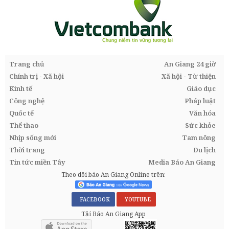
Trang chủ
An Giang 24 giờ
Chính trị - Xã hội
Xã hội - Từ thiện
Kinh tế
Giáo dục
Công nghệ
Pháp luật
Quốc tế
Văn hóa
Thể thao
Sức khỏe
Nhịp sống mới
Tam nông
Thời trang
Du lịch
Tin tức miền Tây
Media Báo An Giang
Theo dõi báo An Giang Online trên:
FACEBOOK
YOUTUBE
Tải Báo An Giang App