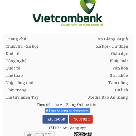
Trang chủ
An Giang 24 giờ
Chính trị - Xã hội
Xã hội - Từ thiện
Kinh tế
Giáo dục
Công nghệ
Pháp luật
Quốc tế
Văn hóa
Thể thao
Sức khỏe
Nhịp sống mới
Tam nông
Thời trang
Du lịch
Tin tức miền Tây
Media Báo An Giang
Theo dõi báo An Giang Online trên:
FACEBOOK
YOUTUBE
Tải Báo An Giang App