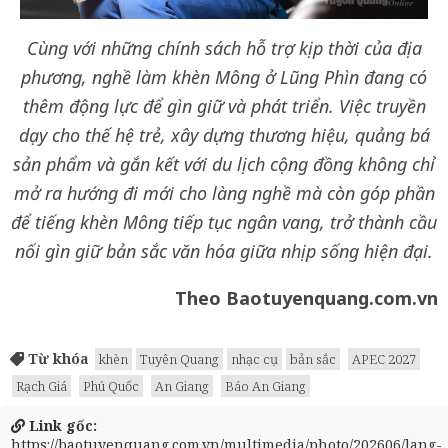
Cùng với những chính sách hỗ trợ kịp thời của địa
phương, nghề làm khèn Mông ở Lũng Phìn đang có
thêm động lực để gìn giữ và phát triển. Việc truyền
dạy cho thế hệ trẻ, xây dựng thương hiệu, quảng bá
sản phẩm và gắn kết với du lịch cộng đồng không chỉ
mở ra hướng đi mới cho làng nghề mà còn góp phần
để tiếng khèn Mông tiếp tục ngân vang, trở thành cầu
nối gìn giữ bản sắc văn hóa giữa nhịp sống hiện đại.
Theo Baotuyenquang.com.vn
Từ khóa
khèn
Tuyên Quang
nhạc cụ
bản sắc
APEC 2027
Rạch Giá
Phú Quốc
An Giang
Báo An Giang
Link gốc:
https://baotuyenquang.com.vn/multimedia/photo/202606/lang-