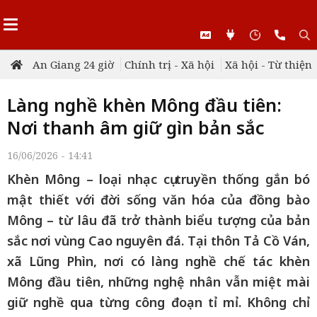
An Giang 24 giờ
Chính trị - Xã hội
Xã hội - Từ thiện
Làng nghề khèn Mông đầu tiên:
Nơi thanh âm giữ gìn bản sắc
16/06/2026 - 14:41
Khèn Mông – loại nhạc cụ truyền thống gắn bó
mật thiết với đời sống văn hóa của đồng bào
Mông – từ lâu đã trở thành biểu tượng của bản
sắc nơi vùng Cao nguyên đá. Tại thôn Tả Cồ Ván,
xã Lũng Phìn, nơi có làng nghề chế tác khèn
Mông đầu tiên, những nghệ nhân vẫn miệt mài
giữ nghề qua từng công đoạn tỉ mỉ. Không chỉ