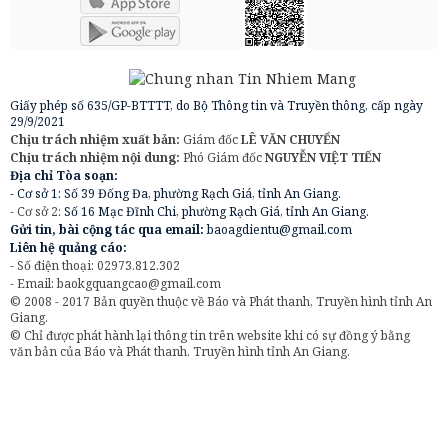
Giấy phép số 635/GP-BTTTT, do Bộ Thông tin và Truyền thông, cấp ngày
29/9/2021
Chịu trách nhiệm xuất bản:
Giám đốc
LÊ VĂN CHUYỂN
Chịu trách nhiệm nội dung:
Phó Giám đốc
NGUYỄN VIỆT TIẾN
Địa chỉ Tòa soạn:
- Cơ sở 1: Số 39 Đống Đa, phường Rạch Giá, tỉnh An Giang.
- Cơ sở 2:
Số 16 Mạc Đĩnh Chi, phường Rạch Giá, tỉnh An Giang.
Gửi tin, bài cộng tác qua email:
baoagdientu@gmail.com
Liên hệ quảng cáo:
- Số điện thoại: 02973.812.302
- Email:
baokgquangcao@gmail.com
© 2008 - 2017 Bản quyền thuộc về Báo và Phát thanh, Truyền hình tỉnh An
Giang.
© Chỉ được phát hành lại thông tin trên website khi có sự đồng ý bằng
văn bản của Báo và Phát thanh, Truyền hình tỉnh An Giang.