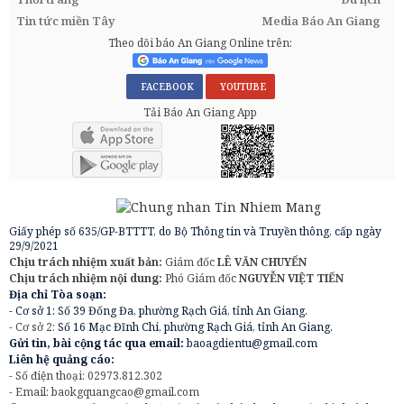
Tin tức miền Tây
Media Báo An Giang
Theo dõi báo An Giang Online trên:
FACEBOOK
YOUTUBE
Tải Báo An Giang App
Giấy phép số 635/GP-BTTTT, do Bộ Thông tin và Truyền thông, cấp ngày
29/9/2021
Chịu trách nhiệm xuất bản:
Giám đốc
LÊ VĂN CHUYỂN
Chịu trách nhiệm nội dung:
Phó Giám đốc
NGUYỄN VIỆT TIẾN
Địa chỉ Tòa soạn:
- Cơ sở 1: Số 39 Đống Đa, phường Rạch Giá, tỉnh An Giang.
- Cơ sở 2:
Số 16 Mạc Đĩnh Chi, phường Rạch Giá, tỉnh An Giang.
Gửi tin, bài cộng tác qua email:
baoagdientu@gmail.com
Liên hệ quảng cáo:
- Số điện thoại: 02973.812.302
- Email:
baokgquangcao@gmail.com