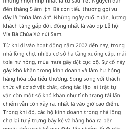
nhưng nhộn nhịp nhất là từ sau Tết Nguyên đán
đến tháng 5 âm lịch. Bà con tiểu thương gọi vui
đây là “mùa làm ăn”. Những ngày cuối tuần, lượng
khách tăng gấp đôi, đông nhất là vào dịp Lễ hội
Vía Bà Chúa Xứ núi Sam.
Từ khi đi vào hoạt động năm 2002 đến nay, trong
nhà lồng chợ, nhiều cơ sở hạ tầng xuống cấp, mái
tole hư hỏng, mùa mưa gây dột cục bộ. Sự cố này
gây khó khăn trong kinh doanh và làm hư hỏng
hàng hóa của tiểu thương. Song song với thách
thức về cơ sở vật chất, công tác lập lại trật tự
vẫn còn một số khó khăn như tình trạng tái lấn
chiếm vẫn còn xảy ra, nhất là vào giờ cao điểm.
Trong khi đó, các hộ kinh doanh trong nhà lồng
chợ lại tự ý trưng bày kệ và hàng hóa ra bên
ngoài khỏi vạch kẻ quy định, lấn chiếm lối đi gây