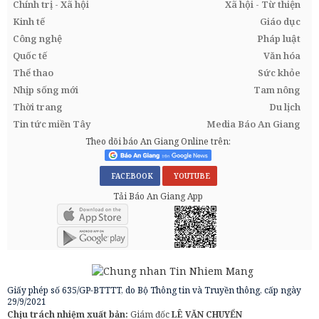
Chính trị - Xã hội
Xã hội - Từ thiện
Kinh tế
Giáo dục
Công nghệ
Pháp luật
Quốc tế
Văn hóa
Thể thao
Sức khỏe
Nhịp sống mới
Tam nông
Thời trang
Du lịch
Tin tức miền Tây
Media Báo An Giang
Theo dõi báo An Giang Online trên:
FACEBOOK
YOUTUBE
Tải Báo An Giang App
Giấy phép số 635/GP-BTTTT, do Bộ Thông tin và Truyền thông, cấp ngày
29/9/2021
Chịu trách nhiệm xuất bản:
Giám đốc
LÊ VĂN CHUYỂN