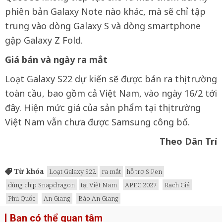
phiên bản Galaxy Note nào khác, mà sẽ chỉ tập
trung vào dòng Galaxy S và dòng smartphone
gập Galaxy Z Fold.
Giá bán và ngày ra mắt
Loạt Galaxy S22 dự kiến sẽ được bán ra thị trường
toàn cầu, bao gồm cả Việt Nam, vào ngày 16/2 tới
đây. Hiện mức giá của sản phẩm tại thị trường
Việt Nam vẫn chưa được Samsung công bố.
Theo Dân Trí
Từ khóa
Loạt Galaxy S22
ra mắt
hỗ trợ S Pen
dùng chip Snapdragon
tại Việt Nam
APEC 2027
Rạch Giá
Phú Quốc
An Giang
Báo An Giang
Bạn có thể quan tâm