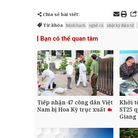
Chia sẻ bài viết:
Từ khóa
Minh bạch
nghề cá
nhật ký điện tử
Bạn có thể quan tâm
Tiếp nhận 47 công dân Việt
Khởi t
Nam bị Hoa Kỳ trục xuất
ST25 q
Giang