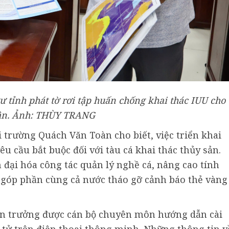
 tỉnh phát tờ rơi tập huấn chống khai thác IUU cho
ân. Ảnh: THÙY TRANG
trường Quách Văn Toàn cho biết, việc triển khai
êu cầu bắt buộc đối với tàu cá khai thác thủy sản.
 đại hóa công tác quản lý nghề cá, nâng cao tính
 góp phần cùng cả nước tháo gỡ cảnh báo thẻ vàng
yền trưởng được cán bộ chuyên môn hướng dẫn cài
tử trên điện thoại thông minh. Những thông tin v