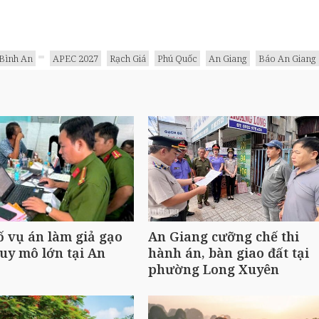
Bình An
APEC 2027
Rạch Giá
Phú Quốc
An Giang
Báo An Giang
ố vụ án làm giả gạo
An Giang cưỡng chế thi
uy mô lớn tại An
hành án, bàn giao đất tại
phường Long Xuyên