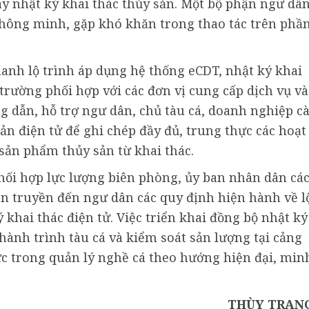
ay nhật ký khai thác thủy sản. Một bộ phận ngư dâ
 thông minh, gặp khó khăn trong thao tác trên phầ
nh lộ trình áp dụng hệ thống eCDT, nhật ký khai
trường phối hợp với các đơn vị cung cấp dịch vụ và
ng dẫn, hỗ trợ ngư dân, chủ tàu cá, doanh nghiệp cà
sản điện tử để ghi chép đầy đủ, trung thực các hoạt
sản phẩm thủy sản từ khai thác.
hối hợp lực lượng biên phòng, ủy ban nhân dân cá
n truyền đến ngư dân các quy định hiện hành về l
 khai thác điện tử. Việc triển khai đồng bộ nhật ký
 hành trình tàu cá và kiểm soát sản lượng tại cảng
ực trong quản lý nghề cá theo hướng hiện đại, min
THÙY TRAN