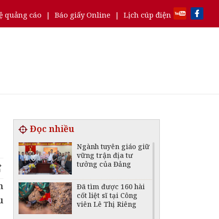
ệ quảng cáo
|
Báo giấy Online
|
Lịch cúp điện
Đọc nhiều
Ngành tuyên giáo giữ
vững trận địa tư
tưởng của Đảng
h
Đã tìm được 160 hài
cốt liệt sĩ tại Công
u
viên Lê Thị Riêng