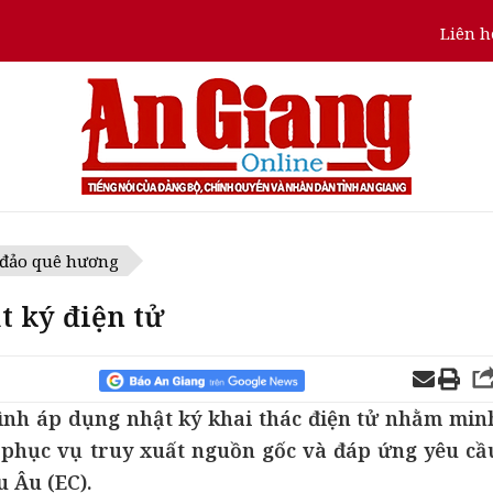
Liên h
 đảo quê hương
t ký điện tử
ình áp dụng nhật ký khai thác điện tử nhằm min
, phục vụ truy xuất nguồn gốc và đáp ứng yêu cầ
 Âu (EC).