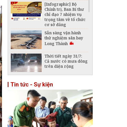
[Infographic] Bộ
Chính trị, Ban Bí thư
chỉ đạo 7 nhiệm vụ
trọng tâm về tổ chức
cơ sở đảng
Sẵn sàng vận hành
thử nghiệm sân bay
Long Thành
Thời tiết ngày 31/7:
Cả nước có mưa dông
trên diện rộng
Xây dựng và phát
Tin tức - Sự kiện
triển Việt Nam trở
thành quốc gia biển
mạnh
Nghị quyết 19: Đổi
mới mô hình phát
triển giúp Việt Nam
bứt phá mạnh mẽ
trong kỷ nguyên mới