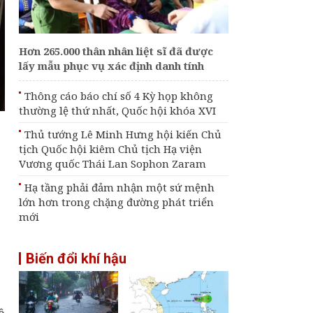
Đề xuất nhiều cơ chế
đặc thù bảo đảm tiến
độ các dự án phục vụ
APEC 2027
Hơn 265.000 thân nhân liệt sĩ đã được
lấy mẫu phục vụ xác định danh tính
[Infographic] Chương
trình quốc gia về bảo
vệ trẻ em giai đoạn
Thông cáo báo chí số 4 Kỳ họp không
2026-2030
thường lệ thứ nhất, Quốc hội khóa XVI
An Giang dự hội nghị
Thủ tướng Lê Minh Hưng hội kiến Chủ
ngoại giao, thúc đẩy
tịch Quốc hội kiêm Chủ tịch Hạ viện
tư duy "kiến tạo" phục
Vương quốc Thái Lan Sophon Zaram
vụ phát triển
Hạ tầng phải đảm nhận một sứ mệnh
lớn hơn trong chặng đường phát triển
mới
Biến đổi khí hậu
ề