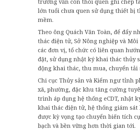
trưởng vẫn còn thói quen ghi chép t
lớn tuổi chưa quen sử dụng thiết bị
mềm.
Theo ông Quách Văn Toàn, để đẩy nha
thác điện tử, Sở Nông nghiệp và Môi 
các đơn vị, tổ chức có liên quan hướ
đặt, sử dụng nhật ký khai thác thủy 
động khai thác, thu mua, chuyển tải 
Chi cục Thủy sản và Kiểm ngư tỉnh p
xã, phường, đặc khu tăng cường tuyê
trình áp dụng hệ thống eCDT, nhật ký
khai thác điện tử, hệ thống giám sát
được kỳ vọng tạo chuyển biến tích c
bạch và bền vững hơn thời gian tới.