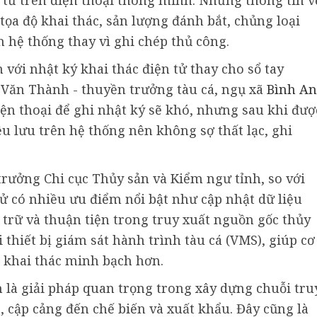
tọa độ khai thác, sản lượng đánh bắt, chủng loại
n hệ thống thay vì ghi chép thủ công.
với nhật ký khai thác điện tử thay cho sổ tay
 Văn Thành - thuyền trưởng tàu cá, ngụ xã
Bình An
điện thoại để ghi nhật ký sẽ khó, nhưng sau khi đượ
ệu lưu trên hệ thống nên không sợ thất lạc, ghi
trưởng Chi cục Thủy sản và Kiểm ngư tỉnh, so với
 tử có nhiều ưu điểm nổi bật như cập nhật dữ liệu
 trữ và thuận tiện trong truy xuất nguồn gốc thủy
 thiết bị giám sát hành trình tàu cá (VMS), giúp cơ
 khai thác minh bạch hơn.
 là giải pháp quan trọng trong xây dựng chuỗi tru
, cập cảng đến chế biến và xuất khẩu. Đây cũng là