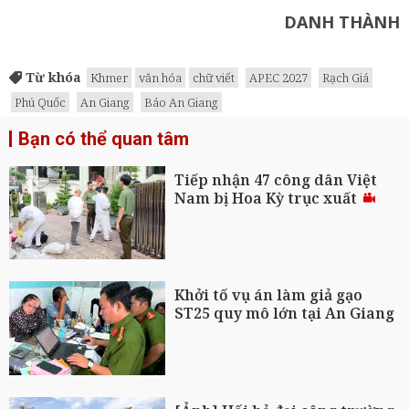
DANH THÀNH
Từ khóa
Khmer
văn hóa
chữ viết
APEC 2027
Rạch Giá
Phú Quốc
An Giang
Báo An Giang
Bạn có thể quan tâm
Tiếp nhận 47 công dân Việt
Nam bị Hoa Kỳ trục xuất
Khởi tố vụ án làm giả gạo
ST25 quy mô lớn tại An Giang