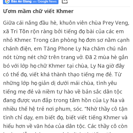
Ươm mầm chữ viết Khmer
Giữa cái nắng đầu hè, khuôn viên chùa Prey Veng,
xã
Tri Tôn
rộn ràng bởi tiếng đọc bài của các em
nhỏ Khmer. Trong căn phòng học đơn sơ nằm cạnh
chánh điện, em Tăng Phone Ly Na chăm chú nắn
nót từng nét chữ trên trang vở. Đã 2 mùa hè gắn
bó với lớp học chữ Khmer tại chùa, Ly Na giờ đây
có thể đọc, viết khá thành thạo tiếng mẹ đẻ. Từ
những lớp học giản dị dưới mái chùa, tình yêu
tiếng mẹ đẻ và niềm tự hào về bản sắc dân tộc
đang được vun đắp trong tâm hồn của Ly Na và
nhiều thế hệ trẻ nơi phum, sóc. “Nhờ thầy cô tận
tình chỉ dạy, em biết đọc, biết viết tiếng Khmer và
hiểu hơn về văn hóa của dân tộc. Các thầy cô còn