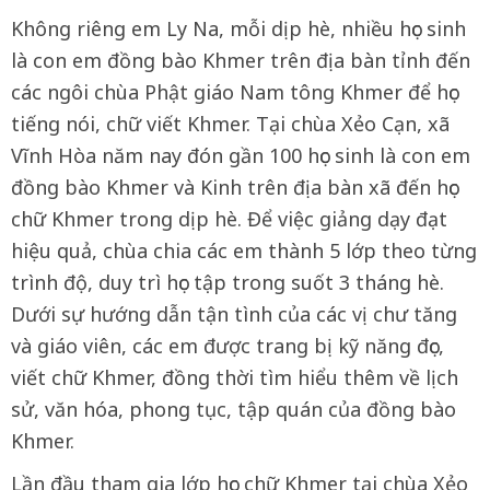
Không riêng em Ly Na, mỗi dịp hè, nhiều học sinh
là con em đồng bào Khmer trên địa bàn tỉnh đến
các ngôi chùa Phật giáo Nam tông Khmer để học
tiếng nói, chữ viết Khmer. Tại chùa Xẻo Cạn, xã
Vĩnh Hòa năm nay đón gần 100 học sinh là con em
đồng bào Khmer và Kinh trên địa bàn xã đến học
chữ Khmer trong dịp hè. Để việc giảng dạy đạt
hiệu quả, chùa chia các em thành 5 lớp theo từng
trình độ, duy trì học tập trong suốt 3 tháng hè.
Dưới sự hướng dẫn tận tình của các vị chư tăng
và giáo viên, các em được trang bị kỹ năng đọc,
viết chữ Khmer, đồng thời tìm hiểu thêm về lịch
sử, văn hóa, phong tục, tập quán của đồng bào
Khmer.
Lần đầu tham gia lớp học chữ Khmer tại chùa Xẻo