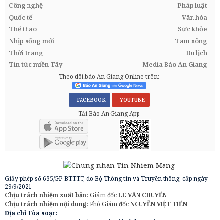
Công nghệ
Pháp luật
Quốc tế
Văn hóa
Thể thao
Sức khỏe
Nhịp sống mới
Tam nông
Thời trang
Du lịch
Tin tức miền Tây
Media Báo An Giang
Theo dõi báo An Giang Online trên:
FACEBOOK
YOUTUBE
Tải Báo An Giang App
Giấy phép số 635/GP-BTTTT, do Bộ Thông tin và Truyền thông, cấp ngày
29/9/2021
Chịu trách nhiệm xuất bản:
Giám đốc
LÊ VĂN CHUYỂN
Chịu trách nhiệm nội dung:
Phó Giám đốc
NGUYỄN VIỆT TIẾN
Địa chỉ Tòa soạn: