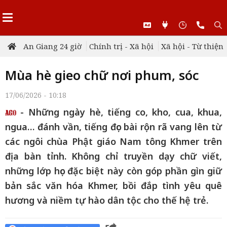
An Giang 24 giờ
Chính trị - Xã hội
Xã hội - Từ thiện
Mùa hè gieo chữ nơi phum, sóc
17/06/2026 - 10:18
- Những ngày hè, tiếng co, kho, cua, khua,
ngua… đánh vần, tiếng đọc bài rộn rã vang lên từ
các ngôi chùa Phật giáo Nam tông Khmer trên
địa bàn tỉnh. Không chỉ truyền dạy chữ viết,
những lớp học đặc biệt này còn góp phần gìn giữ
bản sắc văn hóa Khmer, bồi đắp tình yêu quê
hương và niềm tự hào dân tộc cho thế hệ trẻ.