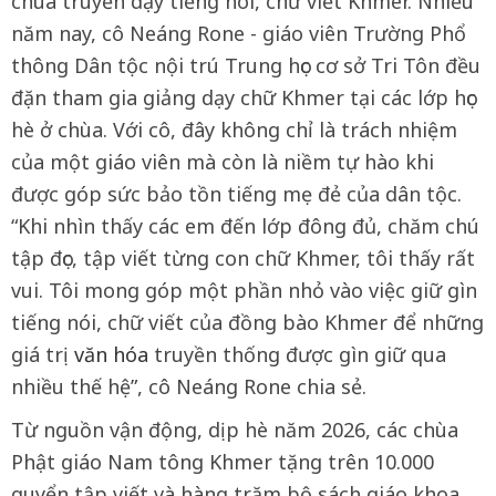
chùa truyền dạy tiếng nói, chữ viết Khmer. Nhiều
năm nay, cô Neáng Rone - giáo viên Trường Phổ
thông Dân tộc nội trú Trung học cơ sở Tri Tôn đều
đặn tham gia giảng dạy chữ Khmer tại các lớp học
hè ở chùa. Với cô, đây không chỉ là trách nhiệm
của một giáo viên mà còn là niềm tự hào khi
được góp sức bảo tồn tiếng mẹ đẻ của dân tộc.
“Khi nhìn thấy các em đến lớp đông đủ, chăm chú
tập đọc, tập viết từng con chữ Khmer, tôi thấy rất
vui. Tôi mong góp một phần nhỏ vào việc giữ gìn
tiếng nói, chữ viết của đồng bào Khmer để những
giá trị
văn hóa
truyền thống được gìn giữ qua
nhiều thế hệ”, cô Neáng Rone chia sẻ.
Từ nguồn vận động, dịp hè năm 2026, các chùa
Phật giáo Nam tông Khmer tặng trên 10.000
quyển tập viết và hàng trăm bộ sách giáo khoa