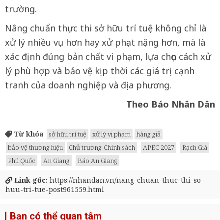
trường.
Nâng chuẩn thực thi sở hữu trí tuệ không chỉ là
xử lý nhiều vụ hơn hay xử phạt nặng hơn, mà là
xác định đúng bản chất vi phạm, lựa chọn cách xử
lý phù hợp và bảo vệ kịp thời các giá trị cạnh
tranh của doanh nghiệp và địa phương.
Theo Báo Nhân Dân
Từ khóa
sở hữu trí tuệ
xử lý vi phạm
hàng giả
bảo vệ thương hiệu
Chủ trương-Chính sách
APEC 2027
Rạch Giá
Phú Quốc
An Giang
Báo An Giang
Link gốc:
https://nhandan.vn/nang-chuan-thuc-thi-so-
huu-tri-tue-post961559.html
Bạn có thể quan tâm