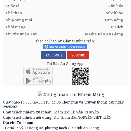
Quốc tế
Văn hóa
Thể thao
Sức khỏe
Nhịp sống mới
Tam nông
Thời trang
Du lịch
Tin tức miền Tây
Media Báo An Giang
Theo dõi báo An Giang Online trên:
FACEBOOK
YOUTUBE
Tải Báo An Giang App
Giấy phép số 635/GP-BTTTT, do Bộ Thông tin và Truyền thông, cấp ngày
29/9/2021
Chịu trách nhiệm xuất bản:
Giám đốc
LÊ VĂN CHUYỂN
Chịu trách nhiệm nội dung:
Phó Giám đốc
NGUYỄN VIỆT TIẾN
Địa chỉ Tòa soạn:
- Cơ sở 1: Số 39 Đống Đa, phường Rạch Giá, tỉnh An Giang.