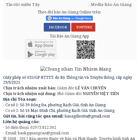
Tin tức miền Tây
Media Báo An Giang
Theo dõi báo An Giang Online trên:
FACEBOOK
YOUTUBE
Tải Báo An Giang App
Giấy phép số 635/GP-BTTTT, do Bộ Thông tin và Truyền thông, cấp ngày
29/9/2021
Chịu trách nhiệm xuất bản:
Giám đốc
LÊ VĂN CHUYỂN
Chịu trách nhiệm nội dung:
Phó Giám đốc
NGUYỄN VIỆT TIẾN
Địa chỉ Tòa soạn:
- Cơ sở 1: Số 39 Đống Đa, phường Rạch Giá, tỉnh An Giang.
- Cơ sở 2:
Số 16 Mạc Đĩnh Chi, phường Rạch Giá, tỉnh An Giang.
Gửi tin, bài cộng tác qua email:
baoagdientu@gmail.com
Liên hệ quảng cáo:
- Số điện thoại: 02973.812.302
- Email:
baokgquangcao@gmail.com
© 2008 - 2017 Bản quyền thuộc về Báo và Phát thanh, Truyền hình tỉnh An