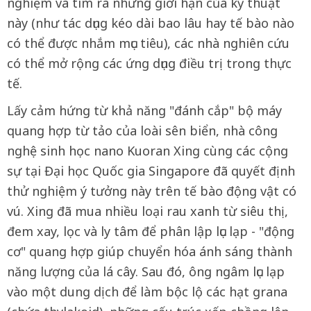
nghiệm và tìm ra những giới hạn của kỹ thuật
này (như tác dụng kéo dài bao lâu hay tế bào nào
có thể được nhắm mục tiêu), các nhà nghiên cứu
có thể mở rộng các ứng dụng điều trị trong thực
tế.
Lấy cảm hứng từ khả năng "đánh cắp" bộ máy
quang hợp từ tảo của loài sên biển, nhà công
nghệ sinh học nano Kuoran Xing cùng các cộng
sự tại Đại học Quốc gia Singapore đã quyết định
thử nghiệm ý tưởng này trên tế bào động vật có
vú. Xing đã mua nhiều loại rau xanh từ siêu thị,
đem xay, lọc và ly tâm để phân lập lục lạp - "động
cơ" quang hợp giúp chuyển hóa ánh sáng thành
năng lượng của lá cây. Sau đó, ông ngâm lục lạp
vào một dung dịch để làm bộc lộ các hạt grana