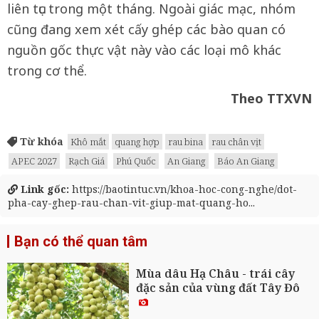
liên tục trong một tháng. Ngoài giác mạc, nhóm
cũng đang xem xét cấy ghép các bào quan có
nguồn gốc thực vật này vào các loại mô khác
trong cơ thể.
Theo TTXVN
Từ khóa
Khô mắt
quang hợp
rau bina
rau chân vịt
APEC 2027
Rạch Giá
Phú Quốc
An Giang
Báo An Giang
Link gốc:
https://baotintuc.vn/khoa-hoc-cong-nghe/dot-
pha-cay-ghep-rau-chan-vit-giup-mat-quang-ho...
Bạn có thể quan tâm
Mùa dâu Hạ Châu - trái cây
đặc sản của vùng đất Tây Đô