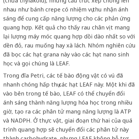
(chứa thylakoid), những cấu trúc xếp chồng lên
nhau như bánh crepe có nhiệm vụ thu nhận ánh
sáng để cung cấp năng lượng cho các phản ứng
quang hợp. Kết quả cho thấy rau chân vịt mang
lại lượng máy móc quang hợp dồi dào nhất so với
dền đỏ, rau muống hay xà lách. Nhóm nghiên cứu
đã bọc các hạt grana này vào các hạt nano sinh
học và gọi chúng là LEAF.
Trong đĩa Petri, các tế bào động vật có vú đã
nhanh chóng hấp thụ các hạt LEAF này. Một khi đã
vào bên trong tế bào, LEAF có thể chuyển đổi
ánh sáng thành năng lượng hóa học trong nhiều
giờ, tạo ra các phân tử mang năng lượng là ATP
và NADPH. Ở thực vật, giai đoạn thứ hai của quá
trình quang hợp sẽ chuyển đổi các phân tử này
thành carbohydrate, nhưng LEAF không hỗ trợ