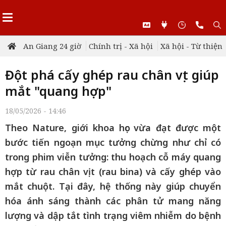
An Giang 24 giờ
Chính trị - Xã hội
Xã hội - Từ thiện
Đột phá cấy ghép rau chân vịt giúp
mắt "quang hợp"
18/05/2026 - 14:46
Theo Nature, giới khoa học vừa đạt được một
bước tiến ngoạn mục tưởng chừng như chỉ có
trong phim viễn tưởng: thu hoạch cỗ máy quang
hợp từ rau chân vịt (rau bina) và cấy ghép vào
mắt chuột. Tại đây, hệ thống này giúp chuyển
hóa ánh sáng thành các phân tử mang năng
lượng và dập tắt tình trạng viêm nhiễm do bệnh