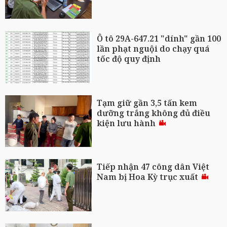
Ô tô 29A-647.21 "dính" gần 100
lần phạt nguội do chạy quá
tốc độ quy định
Tạm giữ gần 3,5 tấn kem
dưỡng trắng không đủ điều
kiện lưu hành
Tiếp nhận 47 công dân Việt
Nam bị Hoa Kỳ trục xuất