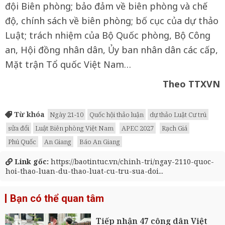
đội Biên phòng; bảo đảm về biên phòng và chế
độ, chính sách về biên phòng; bố cục của dự thảo
Luật; trách nhiệm của Bộ Quốc phòng, Bộ Công
an, Hội đồng nhân dân, Ủy ban nhân dân các cấp,
Mặt trận Tổ quốc Việt Nam…
Theo TTXVN
Từ khóa
Ngày 21-10
Quốc hội thảo luận
dự thảo Luật Cư trú
sửa đổi
Luật Biên phòng Việt Nam
APEC 2027
Rạch Giá
Phú Quốc
An Giang
Báo An Giang
Link gốc:
https://baotintuc.vn/chinh-tri/ngay-2110-quoc-
hoi-thao-luan-du-thao-luat-cu-tru-sua-doi...
Bạn có thể quan tâm
Tiếp nhận 47 công dân Việt