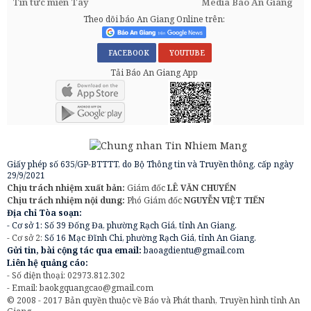
Tin tức miền Tây
Media Báo An Giang
Theo dõi báo An Giang Online trên:
FACEBOOK
YOUTUBE
Tải Báo An Giang App
Giấy phép số 635/GP-BTTTT, do Bộ Thông tin và Truyền thông, cấp ngày
29/9/2021
Chịu trách nhiệm xuất bản:
Giám đốc
LÊ VĂN CHUYỂN
Chịu trách nhiệm nội dung:
Phó Giám đốc
NGUYỄN VIỆT TIẾN
Địa chỉ Tòa soạn:
- Cơ sở 1: Số 39 Đống Đa, phường Rạch Giá, tỉnh An Giang.
- Cơ sở 2:
Số 16 Mạc Đĩnh Chi, phường Rạch Giá, tỉnh An Giang.
Gửi tin, bài cộng tác qua email:
baoagdientu@gmail.com
Liên hệ quảng cáo:
- Số điện thoại: 02973.812.302
- Email:
baokgquangcao@gmail.com
© 2008 - 2017 Bản quyền thuộc về Báo và Phát thanh, Truyền hình tỉnh An