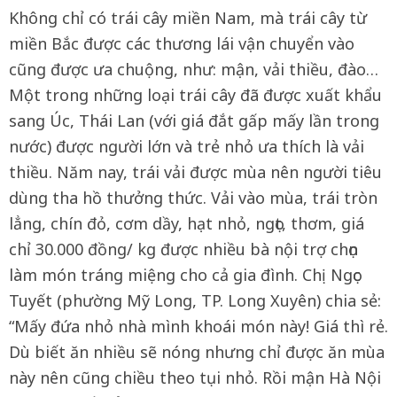
Không chỉ có trái cây miền Nam, mà trái cây từ
miền Bắc được các thương lái vận chuyển vào
cũng được ưa chuộng, như: mận, vải thiều, đào…
Một trong những loại trái cây đã được xuất khẩu
sang Úc, Thái Lan (với giá đắt gấp mấy lần trong
nước) được người lớn và trẻ nhỏ ưa thích là vải
thiều. Năm nay, trái vải được mùa nên người tiêu
dùng tha hồ thưởng thức. Vải vào mùa, trái tròn
lẳng, chín đỏ, cơm dầy, hạt nhỏ, ngọt, thơm, giá
chỉ 30.000 đồng/ kg được nhiều bà nội trợ chọn
làm món tráng miệng cho cả gia đình. Chị Ngọc
Tuyết (phường Mỹ Long, TP. Long Xuyên) chia sẻ:
“Mấy đứa nhỏ nhà mình khoái món này! Giá thì rẻ.
Dù biết ăn nhiều sẽ nóng nhưng chỉ được ăn mùa
này nên cũng chiều theo tụi nhỏ. Rồi mận Hà Nội