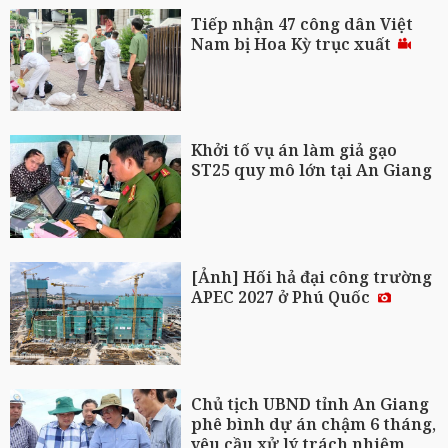
Tiếp nhận 47 công dân Việt
Nam bị Hoa Kỳ trục xuất
Khởi tố vụ án làm giả gạo
ST25 quy mô lớn tại An Giang
[Ảnh] Hối hả đại công trường
APEC 2027 ở Phú Quốc
Chủ tịch UBND tỉnh An Giang
phê bình dự án chậm 6 tháng,
yêu cầu xử lý trách nhiệm