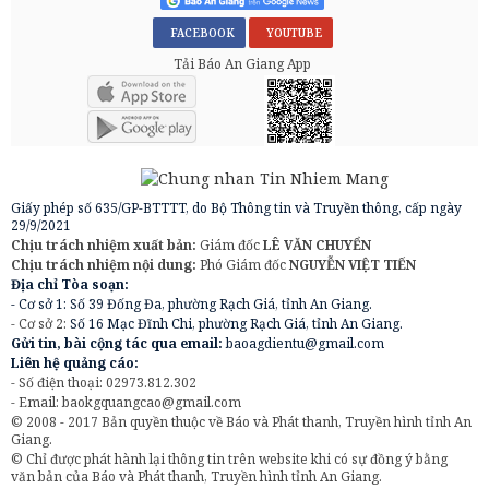
FACEBOOK
YOUTUBE
Tải Báo An Giang App
Giấy phép số 635/GP-BTTTT, do Bộ Thông tin và Truyền thông, cấp ngày
29/9/2021
Chịu trách nhiệm xuất bản:
Giám đốc
LÊ VĂN CHUYỂN
Chịu trách nhiệm nội dung:
Phó Giám đốc
NGUYỄN VIỆT TIẾN
Địa chỉ Tòa soạn:
- Cơ sở 1: Số 39 Đống Đa, phường Rạch Giá, tỉnh An Giang.
- Cơ sở 2:
Số 16 Mạc Đĩnh Chi, phường Rạch Giá, tỉnh An Giang.
Gửi tin, bài cộng tác qua email:
baoagdientu@gmail.com
Liên hệ quảng cáo:
- Số điện thoại: 02973.812.302
- Email:
baokgquangcao@gmail.com
© 2008 - 2017 Bản quyền thuộc về Báo và Phát thanh, Truyền hình tỉnh An
Giang.
© Chỉ được phát hành lại thông tin trên website khi có sự đồng ý bằng
văn bản của Báo và Phát thanh, Truyền hình tỉnh An Giang.