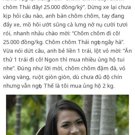
chôm Thái đây! 25.000 đồng/ký”. Dừng xe lại chưa
kịp hỏi câu nào, anh bán chôm chôm, tay đang
đẩy xe, mồ hôi ướt sũng cả lưng nở nụ cười tươi
rói, nhanh nhảu chào mời: “Chôm chôm đi cô!
25.000 đồng/kg. Chôm chôm Thái ngọt ngây hà”.
Vừa nói dứt câu, anh bẻ liền 1 trái, lột vỏ mời: “Ăn
thử 1 trái đi cô! Ngon thì mua nhiều ủng hộ tui
nhe”. Đúng như lời mời, chôm chôm đậm đà, vỏ
vàng vàng, ruột giòn giòn, dù chưa đủ độ chín
nhưng vẫn ngọt. Thế là tôi mua ủng hộ 2 kg.