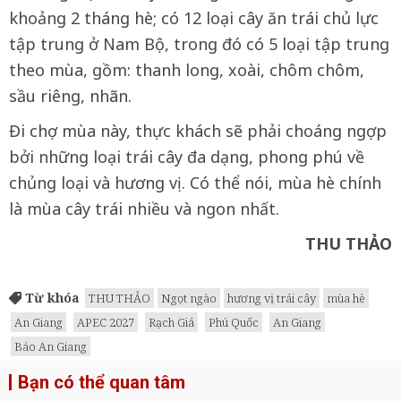
khoảng 2 tháng hè; có 12 loại cây ăn trái chủ lực
tập trung ở Nam Bộ, trong đó có 5 loại tập trung
theo mùa, gồm: thanh long, xoài, chôm chôm,
sầu riêng, nhãn.
Đi chợ mùa này, thực khách sẽ phải choáng ngợp
bởi những loại trái cây đa dạng, phong phú về
chủng loại và hương vị. Có thể nói, mùa hè chính
là mùa cây trái nhiều và ngon nhất.
THU THẢO
Từ khóa
THU THẢO
Ngọt ngào
hương vị trái cây
mùa hè
An Giang
APEC 2027
Rạch Giá
Phú Quốc
An Giang
Báo An Giang
Bạn có thể quan tâm