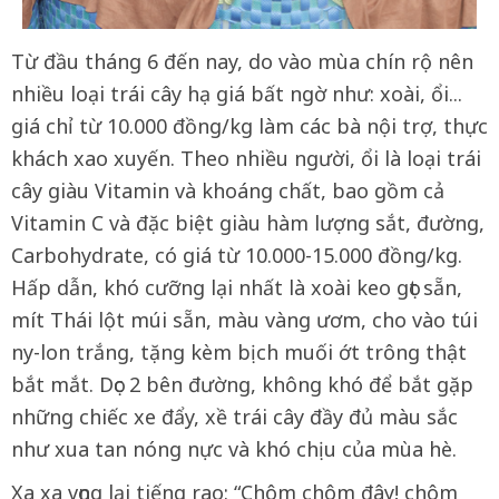
Từ đầu tháng 6 đến nay, do vào mùa chín rộ nên
nhiều loại trái cây hạ giá bất ngờ như: xoài, ổi...
giá chỉ từ 10.000 đồng/kg làm các bà nội trợ, thực
khách xao xuyến. Theo nhiều người, ổi là loại trái
cây giàu Vitamin và khoáng chất, bao gồm cả
Vitamin C và đặc biệt giàu hàm lượng sắt, đường,
Carbohydrate, có giá từ 10.000-15.000 đồng/kg.
Hấp dẫn, khó cưỡng lại nhất là xoài keo gọt sẵn,
mít Thái lột múi sẵn, màu vàng ươm, cho vào túi
ny-lon trắng, tặng kèm bịch muối ớt trông thật
bắt mắt. Dọc 2 bên đường, không khó để bắt gặp
những chiếc xe đẩy, xề trái cây đầy đủ màu sắc
như xua tan nóng nực và khó chịu của mùa hè.
Xa xa vọng lại tiếng rao: “Chôm chôm đây! chôm