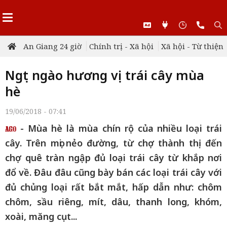
An Giang 24 giờ
Chính trị - Xã hội
Xã hội - Từ thiện
Ngọt ngào hương vị trái cây mùa
hè
19/06/2018 - 07:41
- Mùa hè là mùa chín rộ của nhiều loại trái
cây. Trên mọi nẻo đường, từ chợ thành thị đến
chợ quê tràn ngập đủ loại trái cây từ khắp nơi
đổ về. Đâu đâu cũng bày bán các loại trái cây với
đủ chủng loại rất bắt mắt, hấp dẫn như: chôm
chôm, sầu riêng, mít, dâu, thanh long, khóm,
xoài, măng cụt...