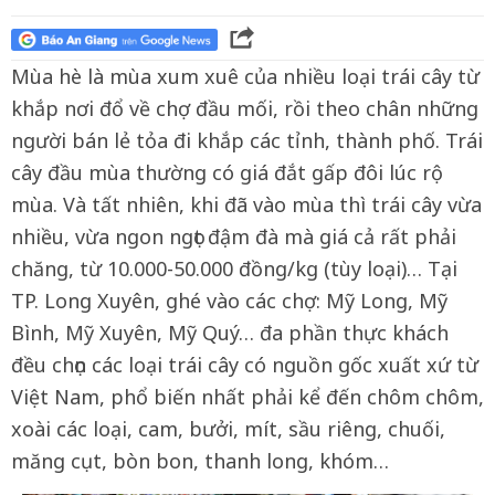
Mùa hè là mùa xum xuê của nhiều loại trái cây từ
khắp nơi đổ về chợ đầu mối, rồi theo chân những
người bán lẻ tỏa đi khắp các tỉnh, thành phố. Trái
cây đầu mùa thường có giá đắt gấp đôi lúc rộ
mùa. Và tất nhiên, khi đã vào mùa thì trái cây vừa
nhiều, vừa ngon ngọt đậm đà mà giá cả rất phải
chăng, từ 10.000-50.000 đồng/kg (tùy loại)… Tại
TP. Long Xuyên, ghé vào các chợ: Mỹ Long, Mỹ
Bình, Mỹ Xuyên, Mỹ Quý… đa phần thực khách
đều chọn các loại trái cây có nguồn gốc xuất xứ từ
Việt Nam, phổ biến nhất phải kể đến chôm chôm,
xoài các loại, cam, bưởi, mít, sầu riêng, chuối,
măng cụt, bòn bon, thanh long, khóm…