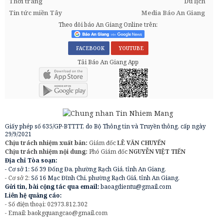
Thời trang
Du lịch
Tin tức miền Tây
Media Báo An Giang
Theo dõi báo An Giang Online trên:
FACEBOOK
YOUTUBE
Tải Báo An Giang App
Giấy phép số 635/GP-BTTTT, do Bộ Thông tin và Truyền thông, cấp ngày
29/9/2021
Chịu trách nhiệm xuất bản:
Giám đốc
LÊ VĂN CHUYỂN
Chịu trách nhiệm nội dung:
Phó Giám đốc
NGUYỄN VIỆT TIẾN
Địa chỉ Tòa soạn:
- Cơ sở 1: Số 39 Đống Đa, phường Rạch Giá, tỉnh An Giang.
- Cơ sở 2:
Số 16 Mạc Đĩnh Chi, phường Rạch Giá, tỉnh An Giang.
Gửi tin, bài cộng tác qua email:
baoagdientu@gmail.com
Liên hệ quảng cáo:
- Số điện thoại: 02973.812.302
- Email:
baokgquangcao@gmail.com