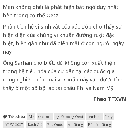
Men không phải là phát hiện bất ngờ duy nhất
bên trong cơ thể Oetzi.
Phân tích hệ vi sinh vật của xác ướp cho thấy sự
hiện diện của chủng vi khuẩn đường ruột đặc
biệt, hiện gần như đã biến mất ở con người ngày
nay.
Ông Sarhan cho biết, dù không còn xuất hiện
trong hệ tiêu hóa của cư dân tại các quốc gia
công nghiệp hóa, loại vi khuẩn này vẫn được tìm
thấy ở một số bộ lạc tại châu Phi và Nam Mỹ.
Theo TTXVN
Từ khóa
Me
xác ướp
người băng Oezti
bánh mì
Italy
APEC 2027
Rạch Giá
Phú Quốc
An Giang
Báo An Giang