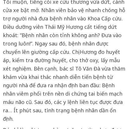
Tối muộn, tiếng còi xe cứu thương vừa dứt, cánh
cửa xe bật mở. Nhân viên bảo vệ nhanh chóng hỗ
trợ người nhà đưa bệnh nhân vào Khoa Cấp cứu.
Điều dưỡng viên Thái Mỹ Hương cất tiếng dứt
khoát: “Bệnh nhân còn tỉnh không anh? Đưa vào
trong luôn!”. Ngay sau đó, bệnh nhân được
chuyển lên giường cấp cứu. Chị Hương đo huyết
áp, kiểm tra đường huyết, cho thở oxy, lấy mẫu
xét nghiệm. Bên cạnh, bác sĩ Tô Văn Đà vừa thăm
khám vừa khai thác nhanh diễn tiến bệnh từ
người nhà để đưa ra nhận định ban đầu: Bệnh
nhân viêm phổi trên nền di chứng tai biến mạch
máu não cũ. Sau đó, các y lệnh liên tục được đưa
ra… Ít phút sau, tình trạng bệnh nhân dần ổn
định.