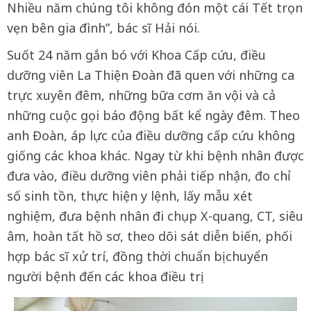
Nhiều năm chúng tôi không đón một cái Tết trọn
vẹn bên gia đình”, bác sĩ Hải nói.
Suốt 24 năm gắn bó với Khoa Cấp cứu, điều
dưỡng viên La Thiện Đoàn đã quen với những ca
trực xuyên đêm, những bữa cơm ăn vội và cả
những cuộc gọi báo động bất kể ngày đêm. Theo
anh Đoàn, áp lực của điều dưỡng cấp cứu không
giống các khoa khác. Ngay từ khi bệnh nhân được
đưa vào, điều dưỡng viên phải tiếp nhận, đo chỉ
số sinh tồn, thực hiện y lệnh, lấy mẫu xét
nghiệm, đưa bệnh nhân đi chụp X-quang, CT, siêu
âm, hoàn tất hồ sơ, theo dõi sát diễn biến, phối
hợp bác sĩ xử trí, đồng thời chuẩn bị chuyển
người bệnh đến các khoa điều trị.