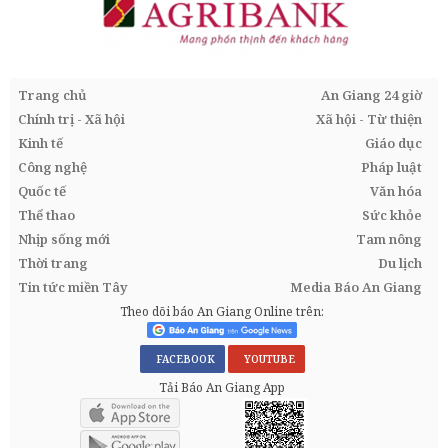
Trang chủ
An Giang 24 giờ
Chính trị - Xã hội
Xã hội - Từ thiện
Kinh tế
Giáo dục
Công nghệ
Pháp luật
Quốc tế
Văn hóa
Thể thao
Sức khỏe
Nhịp sống mới
Tam nông
Thời trang
Du lịch
Tin tức miền Tây
Media Báo An Giang
Theo dõi báo An Giang Online trên:
FACEBOOK
YOUTUBE
Tải Báo An Giang App