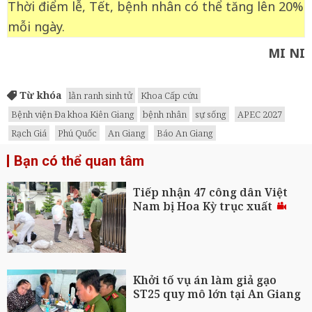
Thời điểm lễ, Tết, bệnh nhân có thể tăng lên 20%
mỗi ngày.
MI NI
Từ khóa
lằn ranh sinh tử
Khoa Cấp cứu
Bệnh viện Đa khoa Kiên Giang
bệnh nhân
sự sống
APEC 2027
Rạch Giá
Phú Quốc
An Giang
Báo An Giang
Bạn có thể quan tâm
Tiếp nhận 47 công dân Việt
Nam bị Hoa Kỳ trục xuất
Khởi tố vụ án làm giả gạo
ST25 quy mô lớn tại An Giang