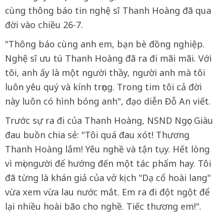
cùng thông báo tin nghệ sĩ Thanh Hoàng đã qua
đời vào chiều 26-7.
"Thông báo cùng anh em, bạn bè đồng nghiệp.
Nghệ sĩ ưu tú Thanh Hoàng đã ra đi mãi mãi. Với
tôi, anh ấy là một người thầy, người anh mà tôi
luôn yêu quý và kính trọng. Trong tim tôi cả đời
này luôn có hình bóng anh", đạo diễn Đỗ An viết.
Trước sự ra đi của Thanh Hoàng, NSND Ngọc Giàu
đau buồn chia sẻ: "Tôi quá đau xót! Thương
Thanh Hoàng lắm! Yêu nghề và tận tụy. Hết lòng
vì mọi người để hướng đến một tác phẩm hay. Tôi
đã từng là khán giả của vở kịch "Dạ cổ hoài lang"
vừa xem vừa lau nước mắt. Em ra đi đột ngột để
lại nhiều hoài bão cho nghề. Tiếc thương em!".