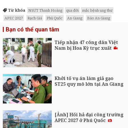
Từ khóa
NSƯT Thanh Hoàng
qua đời
mắc bệnh ung thư
APEC 2027
Rạch Giá
Phú Quốc
An Giang
Báo An Giang
Bạn có thể quan tâm
Tiếp nhận 47 công dân Việt
Nam bị Hoa Kỳ trục xuất
Khởi tố vụ án làm giả gạo
ST25 quy mô lớn tại An Giang
[Ảnh] Hối hả đại công trường
APEC 2027 ở Phú Quốc