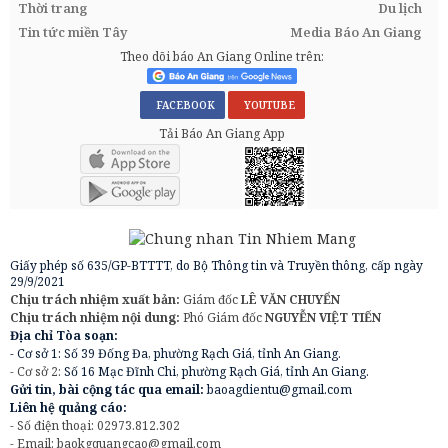
Thời trang
Du lịch
Tin tức miền Tây
Media Báo An Giang
Theo dõi báo An Giang Online trên:
FACEBOOK
YOUTUBE
Tải Báo An Giang App
Giấy phép số 635/GP-BTTTT, do Bộ Thông tin và Truyền thông, cấp ngày
29/9/2021
Chịu trách nhiệm xuất bản:
Giám đốc
LÊ VĂN CHUYỂN
Chịu trách nhiệm nội dung:
Phó Giám đốc
NGUYỄN VIỆT TIẾN
Địa chỉ Tòa soạn:
- Cơ sở 1: Số 39 Đống Đa, phường Rạch Giá, tỉnh An Giang.
- Cơ sở 2:
Số 16 Mạc Đĩnh Chi, phường Rạch Giá, tỉnh An Giang.
Gửi tin, bài cộng tác qua email:
baoagdientu@gmail.com
Liên hệ quảng cáo:
- Số điện thoại: 02973.812.302
- Email:
baokgquangcao@gmail.com