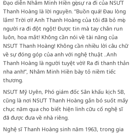
Đạo diễn Nhâm Minh Hiền gọi sự ra đi của NSƯT
Thanh Hoàng là lời nguyền. “Buồn quá! Đau lòng
lắm! Trời ơi! Anh Thanh Hoàng của tôi đã bỏ mọi
người ra đi đột ngột! Được tin mà tay chân run
luôn, hoa mắt! Không cần nói về tài năng của
NSƯT Thanh Hoàng! Không cần nhiều lời câu chữ
về sự đóng góp của anh với nghệ thuật ..Anh
Thanh Hoàng là người tuyệt vời! Ra đi thanh thản
nha anh!”, Nhâm Minh Hiền bày tỏ niềm tiếc
thương.
NSƯT Mỹ Uyên, Phó giám đốc Sân khấu kịch 5B,
cũng là nơi NSƯT Thanh Hoàng gắn bó suốt mấy
chục năm qua cho biết hiện linh cữu cố nghệ sĩ
đã được đưa về nhà riêng.
Nghệ sĩ Thanh Hoàng sinh năm 1963, trong gia