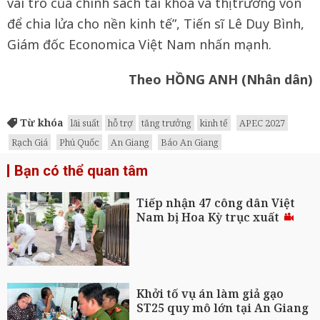
vai trò của chính sách tài khóa và thị trường vốn
để chia lửa cho nền kinh tế”, Tiến sĩ Lê Duy Bình,
Giám đốc Economica Việt Nam nhấn mạnh.
Theo HỒNG ANH (Nhân dân)
Từ khóa
lãi suất
hỗ trợ
tăng trưởng
kinh tế
APEC 2027
Rạch Giá
Phú Quốc
An Giang
Báo An Giang
Bạn có thể quan tâm
Tiếp nhận 47 công dân Việt
Nam bị Hoa Kỳ trục xuất
Khởi tố vụ án làm giả gạo
ST25 quy mô lớn tại An Giang