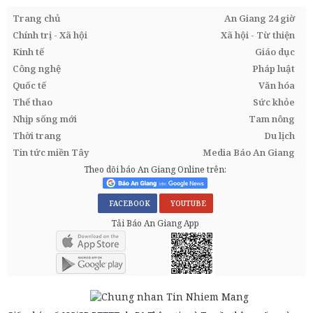
Trang chủ
An Giang 24 giờ
Chính trị - Xã hội
Xã hội - Từ thiện
Kinh tế
Giáo dục
Công nghệ
Pháp luật
Quốc tế
Văn hóa
Thể thao
Sức khỏe
Nhịp sống mới
Tam nông
Thời trang
Du lịch
Tin tức miền Tây
Media Báo An Giang
Theo dõi báo An Giang Online trên:
FACEBOOK
YOUTUBE
Tải Báo An Giang App