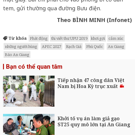
tem, gửi thường qua đường Bưu điện.
Theo BÌNH MINH (Infonet)
Từ khóa
Phát động
thi viết thư UPU 2019
khơi gợi
cảm xúc
những người hùng
APEC 2027
Rạch Giá
Phú Quốc
An Giang
Báo An Giang
Bạn có thể quan tâm
Tiếp nhận 47 công dân Việt
Nam bị Hoa Kỳ trục xuất
Khởi tố vụ án làm giả gạo
ST25 quy mô lớn tại An Giang