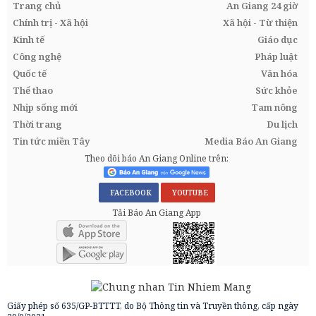
Trang chủ
An Giang 24 giờ
Chính trị - Xã hội
Xã hội - Từ thiện
Kinh tế
Giáo dục
Công nghệ
Pháp luật
Quốc tế
Văn hóa
Thể thao
Sức khỏe
Nhịp sống mới
Tam nông
Thời trang
Du lịch
Tin tức miền Tây
Media Báo An Giang
Theo dõi báo An Giang Online trên:
FACEBOOK
YOUTUBE
Tải Báo An Giang App
Giấy phép số 635/GP-BTTTT, do Bộ Thông tin và Truyền thông, cấp ngày