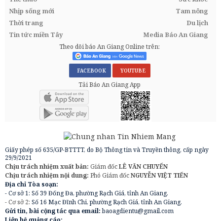
Nhịp sống mới
Tam nông
Thời trang
Du lịch
Tin tức miền Tây
Media Báo An Giang
Theo dõi báo An Giang Online trên:
FACEBOOK
YOUTUBE
Tải Báo An Giang App
Giấy phép số 635/GP-BTTTT, do Bộ Thông tin và Truyền thông, cấp ngày
29/9/2021
Chịu trách nhiệm xuất bản:
Giám đốc
LÊ VĂN CHUYỂN
Chịu trách nhiệm nội dung:
Phó Giám đốc
NGUYỄN VIỆT TIẾN
Địa chỉ Tòa soạn:
- Cơ sở 1: Số 39 Đống Đa, phường Rạch Giá, tỉnh An Giang.
- Cơ sở 2:
Số 16 Mạc Đĩnh Chi, phường Rạch Giá, tỉnh An Giang.
Gửi tin, bài cộng tác qua email:
baoagdientu@gmail.com
Liên hệ quảng cáo: