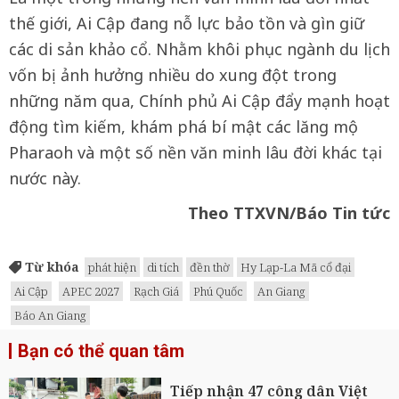
thế giới, Ai Cập đang nỗ lực bảo tồn và gìn giữ
các di sản khảo cổ. Nhằm khôi phục ngành du lịch
vốn bị ảnh hưởng nhiều do xung đột trong
những năm qua, Chính phủ Ai Cập đẩy mạnh hoạt
động tìm kiếm, khám phá bí mật các lăng mộ
Pharaoh và một số nền văn minh lâu đời khác tại
nước này.
Theo TTXVN/Báo Tin tức
Từ khóa
phát hiện
di tích
đền thờ
Hy Lạp-La Mã cổ đại
Ai Cập
APEC 2027
Rạch Giá
Phú Quốc
An Giang
Báo An Giang
Bạn có thể quan tâm
Tiếp nhận 47 công dân Việt