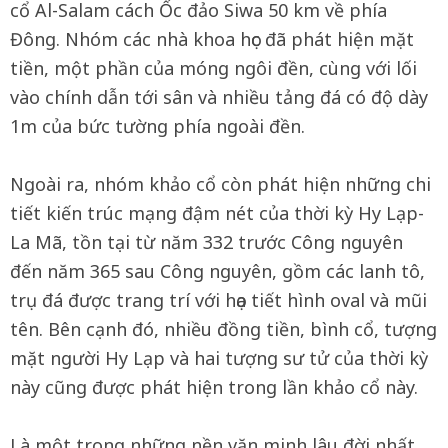
cổ Al-Salam cách Ốc đảo Siwa 50 km về phía
Đông. Nhóm các nhà khoa học đã phát hiện mặt
tiền, một phần của móng ngôi đền, cùng với lối
vào chính dẫn tới sân và nhiều tảng đá có độ dày
1m của bức tường phía ngoài đền.
Ngoài ra, nhóm khảo cổ còn phát hiện những chi
tiết kiến trúc mạng đậm nét của thời kỳ Hy Lạp-
La Mã, tồn tại từ năm 332 trước Công nguyên
đến năm 365 sau Công nguyên, gồm các lanh tô,
trụ đá được trang trí với họa tiết hình oval và mũi
tên. Bên cạnh đó, nhiều đồng tiền, bình cổ, tượng
mặt người Hy Lạp và hai tượng sư tử của thời kỳ
này cũng được phát hiện trong lần khảo cổ này.
Là một trong những nền văn minh lâu đời nhất