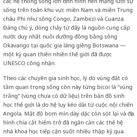
các hệ thống sông lớn định hình nên mạng lưới sự
sống trên toàn khu vực miền Nam và miền Trung
châu Phi như sông Congo, Zambezi và Cuanza.
Đáng chú ý, dòng chảy từ đây là nguồn cung cấp
nước duy nhất nuôi dưỡng đồng bằng sông
Okavango tại quốc gia láng giềng Botswana —
một kỳ quan thiên nhiên thế giới đã được
UNESCO công nhận.
Theo các chuyên gia sinh học, lý do vùng đất có
tầm quan trọng sống còn này từng bị coi là "vùng
trắng" (vùng chưa có dữ liệu) trên bản đồ sinh
học thế giới là do hệ lụy kéo dài từ cuộc nội chiến
Angola. Mật độ bom mìn dày dặc còn sót lại và địa
hình chia cắt hiểm trở đã ngăn cản các thế hệ
nhà khoa học tiếp cận suốt nhiều thập kỷ qua.