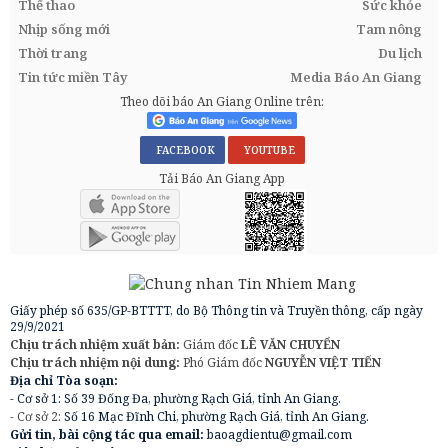
Thể thao
Sức khỏe
Nhịp sống mới
Tam nông
Thời trang
Du lịch
Tin tức miền Tây
Media Báo An Giang
Theo dõi báo An Giang Online trên:
FACEBOOK
YOUTUBE
Tải Báo An Giang App
Giấy phép số 635/GP-BTTTT, do Bộ Thông tin và Truyền thông, cấp ngày
29/9/2021
Chịu trách nhiệm xuất bản:
Giám đốc
LÊ VĂN CHUYỂN
Chịu trách nhiệm nội dung:
Phó Giám đốc
NGUYỄN VIỆT TIẾN
Địa chỉ Tòa soạn:
- Cơ sở 1: Số 39 Đống Đa, phường Rạch Giá, tỉnh An Giang.
- Cơ sở 2:
Số 16 Mạc Đĩnh Chi, phường Rạch Giá, tỉnh An Giang.
Gửi tin, bài cộng tác qua email:
baoagdientu@gmail.com