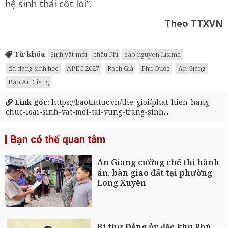
hệ sinh thái cốt lõi”.
Theo TTXVN
Từ khóa
Sinh vật mới
châu Phi
cao nguyên Lisima
đa dạng sinh học
APEC 2027
Rạch Giá
Phú Quốc
An Giang
Báo An Giang
Link gốc:
https://baotintuc.vn/the-gioi/phat-hien-hang-
chuc-loai-sinh-vat-moi-tai-vung-trang-sinh...
Bạn có thể quan tâm
An Giang cưỡng chế thi hành
án, bàn giao đất tại phường
Long Xuyên
Bí thư Đảng ủy đặc khu Phú