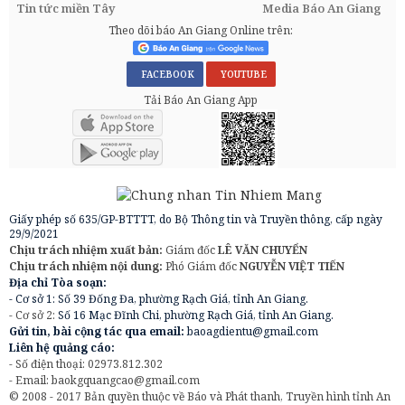
Tin tức miền Tây
Media Báo An Giang
Theo dõi báo An Giang Online trên:
FACEBOOK
YOUTUBE
Tải Báo An Giang App
Giấy phép số 635/GP-BTTTT, do Bộ Thông tin và Truyền thông, cấp ngày
29/9/2021
Chịu trách nhiệm xuất bản:
Giám đốc
LÊ VĂN CHUYỂN
Chịu trách nhiệm nội dung:
Phó Giám đốc
NGUYỄN VIỆT TIẾN
Địa chỉ Tòa soạn:
- Cơ sở 1: Số 39 Đống Đa, phường Rạch Giá, tỉnh An Giang.
- Cơ sở 2:
Số 16 Mạc Đĩnh Chi, phường Rạch Giá, tỉnh An Giang.
Gửi tin, bài cộng tác qua email:
baoagdientu@gmail.com
Liên hệ quảng cáo:
- Số điện thoại: 02973.812.302
- Email:
baokgquangcao@gmail.com
© 2008 - 2017 Bản quyền thuộc về Báo và Phát thanh, Truyền hình tỉnh An