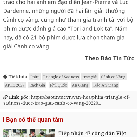
trao cho hai anh em đạo diễn Jean-Pierre và Luc
Dardenne, những người đã hai lần giải thưởng
Cành cọ vàng, cũng như tham gia tranh tài với bộ
phim được đánh giá cao "Tori and Lokita". Năm
nay, đã có 21 bộ phim được lựa chọn tham gia
giải Cành cọ vàng.
Theo Báo Tin Tức
Từ khóa
Phim
Triangle of Sadness
trao giải
Cành cọ Vàng
APEC 2027
Rạch Giá
Phú Quốc
An Giang
Báo An Giang
Link gốc:
https://baotintuc.vn/van-hoa/phim-triangle-of-
sadness-duoc-trao-giai-canh-co-vang-20220...
Bạn có thể quan tâm
Tiếp nhận 47 công dân Việt