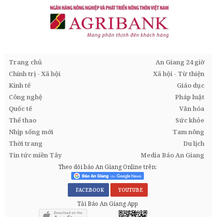
Trang chủ
An Giang 24 giờ
Chính trị - Xã hội
Xã hội - Từ thiện
Kinh tế
Giáo dục
Công nghệ
Pháp luật
Quốc tế
Văn hóa
Thể thao
Sức khỏe
Nhịp sống mới
Tam nông
Thời trang
Du lịch
Tin tức miền Tây
Media Báo An Giang
Theo dõi báo An Giang Online trên:
FACEBOOK
YOUTUBE
Tải Báo An Giang App