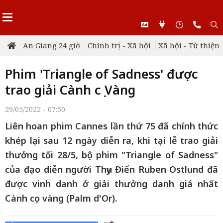
An Giang 24 giờ
Chính trị - Xã hội
Xã hội - Từ thiện
Phim 'Triangle of Sadness' được
trao giải Cành cọ Vàng
29/05/2022 - 07:50
Liên hoan phim Cannes lần thứ 75 đã chính thức
khép lại sau 12 ngày diễn ra, khi tại lễ trao giải
thưởng tối 28/5, bộ phim "Triangle of Sadness"
của đạo diễn người Thụy Điển Ruben Ostlund đã
được vinh danh ở giải thưởng danh giá nhất
Cành cọ vàng (Palm d'Or).