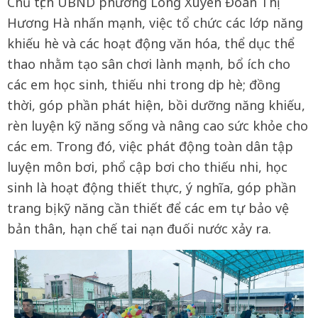
Chủ tịch UBND phường Long Xuyên Đoàn Thị
Hương Hà nhấn mạnh, việc tổ chức các lớp năng
khiếu hè và các hoạt động văn hóa, thể dục thể
thao nhằm tạo sân chơi lành mạnh, bổ ích cho
các em học sinh, thiếu nhi trong dịp hè; đồng
thời, góp phần phát hiện, bồi dưỡng năng khiếu,
rèn luyện kỹ năng sống và nâng cao sức khỏe cho
các em. Trong đó, việc phát động toàn dân tập
luyện môn bơi, phổ cập bơi cho thiếu nhi, học
sinh là hoạt động thiết thực, ý nghĩa, góp phần
trang bị kỹ năng cần thiết để các em tự bảo vệ
bản thân, hạn chế tai nạn đuối nước xảy ra.