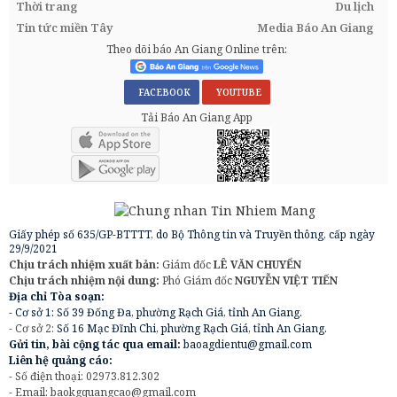
Thời trang
Du lịch
Tin tức miền Tây
Media Báo An Giang
Theo dõi báo An Giang Online trên:
FACEBOOK
YOUTUBE
Tải Báo An Giang App
Giấy phép số 635/GP-BTTTT, do Bộ Thông tin và Truyền thông, cấp ngày
29/9/2021
Chịu trách nhiệm xuất bản:
Giám đốc
LÊ VĂN CHUYỂN
Chịu trách nhiệm nội dung:
Phó Giám đốc
NGUYỄN VIỆT TIẾN
Địa chỉ Tòa soạn:
- Cơ sở 1: Số 39 Đống Đa, phường Rạch Giá, tỉnh An Giang.
- Cơ sở 2:
Số 16 Mạc Đĩnh Chi, phường Rạch Giá, tỉnh An Giang.
Gửi tin, bài cộng tác qua email:
baoagdientu@gmail.com
Liên hệ quảng cáo:
- Số điện thoại: 02973.812.302
- Email:
baokgquangcao@gmail.com