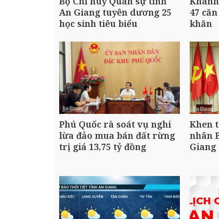
Bộ Chỉ huy Quân sự tỉnh
Khánh 
An Giang tuyên dương 25
47 căn
học sinh tiêu biểu
khăn
Phú Quốc rà soát vụ nghi
Khen t
lừa đảo mua bán đất rừng
nhân B
trị giá 13,75 tỷ đồng
Giang