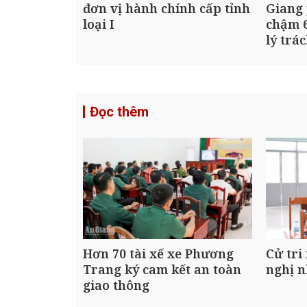
đơn vị hành chính cấp tỉnh
Giang 
loại I
chậm 6
lý trá
Đọc thêm
Hơn 70 tài xế xe Phương
Cử tri
Trang ký cam kết an toàn
nghị n
giao thông