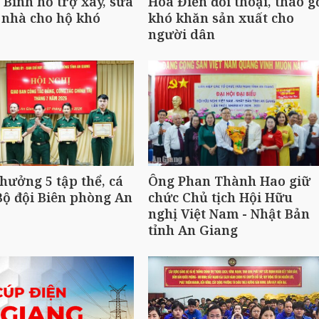
Bình hỗ trợ xây, sửa
Hòa Điền đối thoại, tháo g
 nhà cho hộ khó
khó khăn sản xuất cho
người dân
hưởng 5 tập thể, cá
Ông Phan Thành Hao giữ
ộ đội Biên phòng An
chức Chủ tịch Hội Hữu
nghị Việt Nam - Nhật Bản
tỉnh An Giang