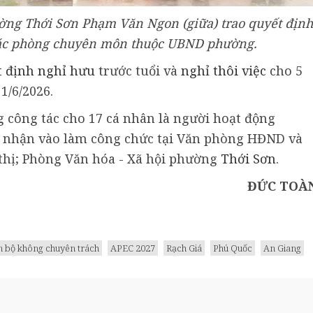
ờng Thới Sơn Phạm Văn Ngon (giữa) trao quyết định
các phòng chuyên môn thuộc UBND phường.
t định
nghỉ hưu
trước tuổi và
nghỉ thôi việc
cho 5
1/6/2026.
g công tác cho 17 cá nhân là người hoạt động
p nhận vào làm công chức tại Văn phòng HĐND và
thị; Phòng Văn hóa - Xã hội phường
Thới Sơn
.
ĐỨC TOÀ
n bộ không chuyên trách
APEC 2027
Rạch Giá
Phú Quốc
An Giang