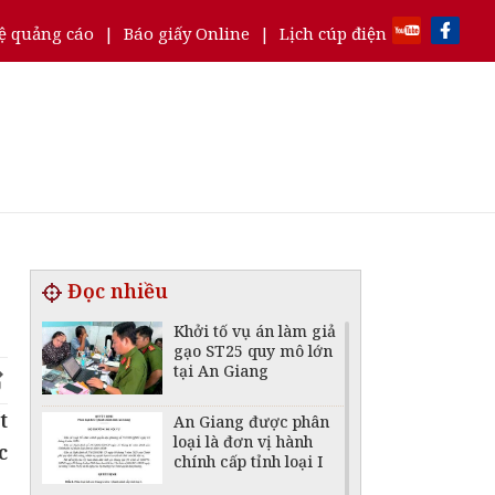
ệ quảng cáo
|
Báo giấy Online
|
Lịch cúp điện
Đọc nhiều
Khởi tố vụ án làm giả
gạo ST25 quy mô lớn
tại An Giang
t
An Giang được phân
loại là đơn vị hành
c
chính cấp tỉnh loại I