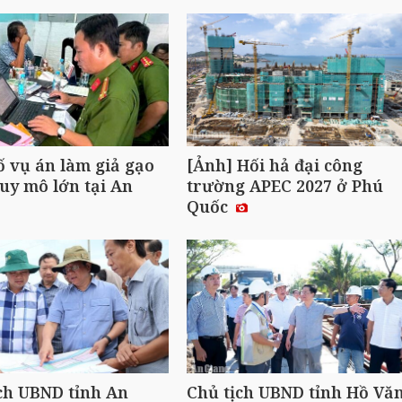
ố vụ án làm giả gạo
[Ảnh] Hối hả đại công
uy mô lớn tại An
trường APEC 2027 ở Phú
Quốc
ch UBND tỉnh An
Chủ tịch UBND tỉnh Hồ Vă