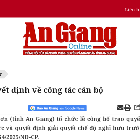
Liên h
ự
ết định về công tác cán bộ
n (tỉnh An Giang) tổ chức lễ công bố trao quyế
c và quyết định giải quyết chế độ nghỉ hưu trướ
154/2025/NĐ-CP.