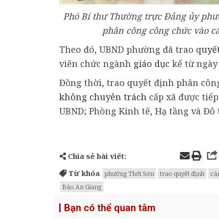
Phó Bí thư Thường trực Đảng ủy phư
phân công công chức vào 
Theo đó, UBND phường đã trao q
uyế
viên chức ngành
giáo dục
kể từ ngày 
Đồng thời, trao quyết định phân côn
không chuyên trách
cấp xã được tiế
UBND; Phòng Kinh tế, Hạ tầng và Đô 
Chia sẻ bài viết:
Từ khóa
phường Thới Sơn
trao quyết định
cá
Báo An Giang
Bạn có thể quan tâm