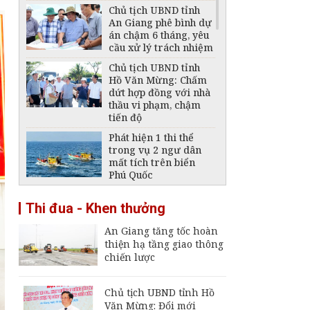
Chủ tịch UBND tỉnh
An Giang phê bình dự
án chậm 6 tháng, yêu
cầu xử lý trách nhiệm
Chủ tịch UBND tỉnh
Hồ Văn Mừng: Chấm
dứt hợp đồng với nhà
thầu vi phạm, chậm
tiến độ
Phát hiện 1 thi thể
trong vụ 2 ngư dân
mất tích trên biển
Phú Quốc
Thông báo ngừng,
Thi đua - Khen thưởng
giảm mức cung cấp
điện trên địa bàn tỉnh
An Giang tăng tốc hoàn
An Giang ngày 6 -
thiện hạ tầng giao thông
7/8/2026
chiến lược
Đại tá Nguyễn Việt
Thắng nhận nhiệm vụ
Chính ủy Bộ Chỉ huy
Chủ tịch UBND tỉnh Hồ
Quân sự tỉnh An
Văn Mừng: Đổi mới