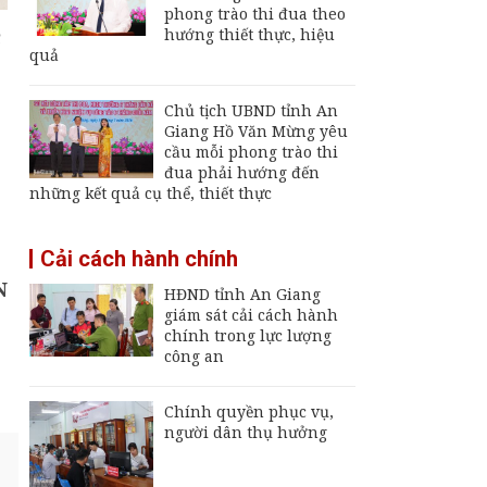
Giang
phong trào thi đua theo
hướng thiết thực, hiệu
Khai mạc Ngày hội
quả
Bánh dân gian Nam
Bộ - An Giang
Chủ tịch UBND tỉnh An
Đội K92 quy tập thêm
Giang Hồ Văn Mừng yêu
8 hài cốt liệt sĩ tại An
cầu mỗi phong trào thi
Giang
đua phải hướng đến
những kết quả cụ thể, thiết thực
Thường trực UBND
tỉnh An Giang yêu cầu
Cải cách hành chính
sớm đưa cảng biển
An Thới hoạt động trở
N
HĐND tỉnh An Giang
lại
giám sát cải cách hành
chính trong lực lượng
công an
Chính quyền phục vụ,
người dân thụ hưởng