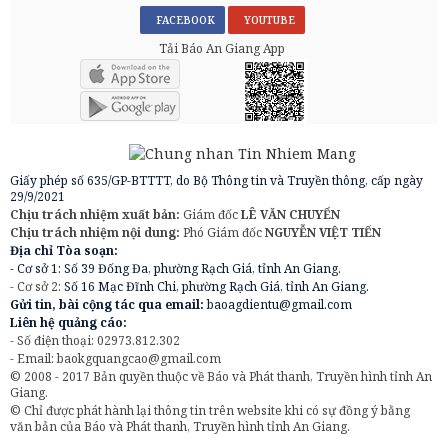
FACEBOOK
YOUTUBE
Tải Báo An Giang App
Giấy phép số 635/GP-BTTTT, do Bộ Thông tin và Truyền thông, cấp ngày
29/9/2021
Chịu trách nhiệm xuất bản:
Giám đốc
LÊ VĂN CHUYỂN
Chịu trách nhiệm nội dung:
Phó Giám đốc
NGUYỄN VIỆT TIẾN
Địa chỉ Tòa soạn:
- Cơ sở 1: Số 39 Đống Đa, phường Rạch Giá, tỉnh An Giang.
- Cơ sở 2:
Số 16 Mạc Đĩnh Chi, phường Rạch Giá, tỉnh An Giang.
Gửi tin, bài cộng tác qua email:
baoagdientu@gmail.com
Liên hệ quảng cáo:
- Số điện thoại: 02973.812.302
- Email:
baokgquangcao@gmail.com
© 2008 - 2017 Bản quyền thuộc về Báo và Phát thanh, Truyền hình tỉnh An
Giang.
© Chỉ được phát hành lại thông tin trên website khi có sự đồng ý bằng
văn bản của Báo và Phát thanh, Truyền hình tỉnh An Giang.