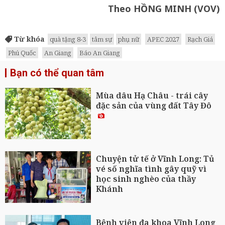
Theo HỒNG MINH (VOV)
Từ khóa
quà tặng 8-3
tâm sự
phụ nữ
APEC 2027
Rạch Giá
Phú Quốc
An Giang
Báo An Giang
Bạn có thể quan tâm
Mùa dâu Hạ Châu - trái cây
đặc sản của vùng đất Tây Đô
Chuyện tử tế ở Vĩnh Long: Tủ
vé số nghĩa tình gây quỹ vì
học sinh nghèo của thầy
Khánh
Bệnh viện đa khoa Vĩnh Long