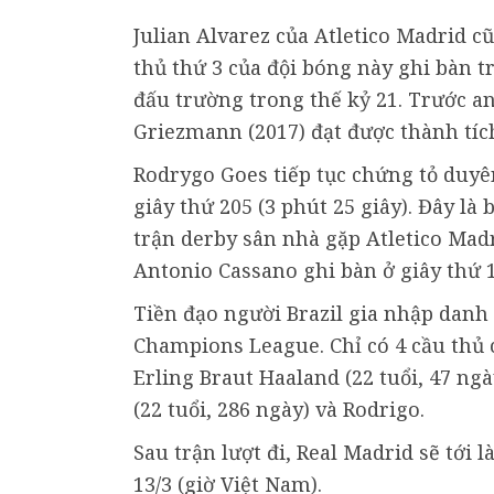
Julian Alvarez của Atletico Madrid c
thủ thứ 3 của đội bóng này ghi bàn t
đấu trường trong thế kỷ 21. Trước an
Griezmann (2017) đạt được thành tích
Rodrygo Goes tiếp tục chứng tỏ duyên
giây thứ 205 (3 phút 25 giây). Đây l
trận derby sân nhà gặp Atletico Madr
Antonio Cassano ghi bàn ở giây thứ 18
Tiền đạo người Brazil gia nhập danh 
Champions League. Chỉ có 4 cầu thủ 
Erling Braut Haaland (22 tuổi, 47 ngà
(22 tuổi, 286 ngày) và Rodrigo.
Sau trận lượt đi, Real Madrid sẽ tới
13/3 (giờ Việt Nam).