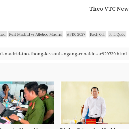
Theo VTC New
rid
Real Madrid vs Atletico Madrid
APEC 2027
Rạch Giá
Phú Quốc
real-madrid-tao-thong-ke-sanh-ngang-ronaldo-ar929739.html