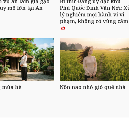
ố vụ án làm giả gạo
Bí thư Đảng ủy đặc khu
uy mô lớn tại An
Phú Quốc Đinh Văn Nơi: X
lý nghiêm mọi hành vi vi
phạm, không có vùng cấ
 mùa hè
Nôn nao nhớ gió quê nhà