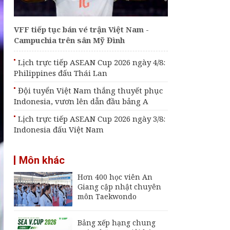
Indonesia đấu Việt
Nam
VFF tiếp tục bán vé trận Việt Nam -
Lịch trực tiếp ASEAN
Campuchia trên sân Mỹ Đình
Cup 2026 ngày 4/8:
Philippines đấu Thái
Lan
Lịch trực tiếp ASEAN Cup 2026 ngày 4/8:
Philippines đấu Thái Lan
Đội tuyển Futsal Việt
Nam gây bất ngờ
Đội tuyển Việt Nam thắng thuyết phục
trước đội xếp hạng 7
Indonesia, vươn lên dẫn đầu bảng A
thế giới
Lịch trực tiếp ASEAN Cup 2026 ngày 3/8:
Indonesia đấu Việt Nam
Môn khác
Hơn 400 học viên An
Giang cập nhật chuyên
môn Taekwondo
Bảng xếp hạng chung