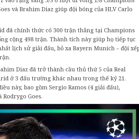
1 vào rạng sáng 5/3 ở lượt đi vòng 1/8 Champions
oes và Brahim Diaz giúp đội bóng của HLV Carlo
id đã chính thức có 300 trận thắng tại Champions
ổng cộng 498 trận. Thành tích này giúp họ tiếp tục
nhất lịch sử giải đấu, bỏ xa Bayern Munich – đội xế
rận.
ahim Diaz đã trở thành cầu thủ thứ 5 của Real
rid ở 3 đấu trường khác nhau trong thế kỷ 21.
điều này, bao gồm Sergio Ramos (4 giải đấu),
à Rodrygo Goes.