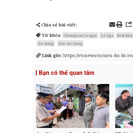
Chia sẻ bài viết:
Từ khóa
Champions League
La Liga
Real Mad
An Giang
Báo An Giang
Link gốc:
https://vtcnews.vn/sieu-du-bi-
Bạn có thể quan tâm