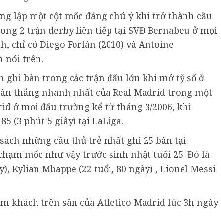
ũng lập một cột mốc đáng chú ý khi trở thành cầu
rong 2 trận derby liên tiếp tại SVĐ Bernabeu ở mọi
h, chỉ có Diego Forlán (2010) và Antoine
 nói trên.
 ghi bàn trong các trận đấu lớn khi mở tỷ số ở
à bàn thắng nhanh nhất của Real Madrid trong một
id ở mọi đấu trường kể từ tháng 3/2006, khi
5 (3 phút 5 giây) tại LaLiga.
sách những cầu thủ trẻ nhất ghi 25 bàn tại
chạm mốc như vậy trước sinh nhật tuổi 25. Đó là
y), Kylian Mbappe (22 tuổi, 80 ngày) , Lionel Messi
 làm khách trên sân của Atletico Madrid lúc 3h ngày