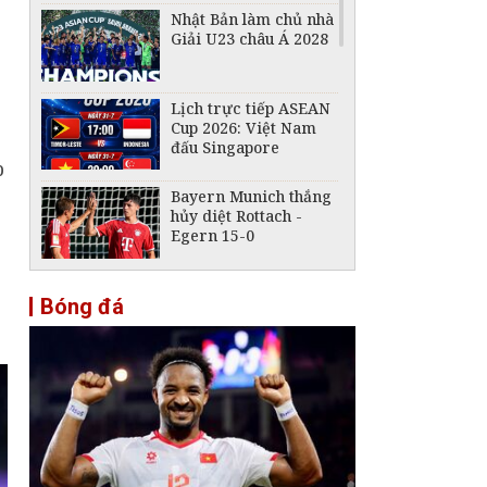
Nhật Bản làm chủ nhà
Giải U23 châu Á 2028
Lịch trực tiếp ASEAN
Cup 2026: Việt Nam
đấu Singapore
p
Bayern Munich thắng
hủy diệt Rottach -
Egern 15-0
FIFA tuyên bố không
Bóng đá
từ bỏ kế hoạch bán cổ
phần giữa làn sóng
phản đối
ASEAN Cup 2026: Hòa
0-0 trước Singapore,
tuyển Việt Nam bỏ lỡ
cơ hội chiếm ngôi đầu
Lịch trực tiếp ASEAN
Cup 2026 ngày 3/8: