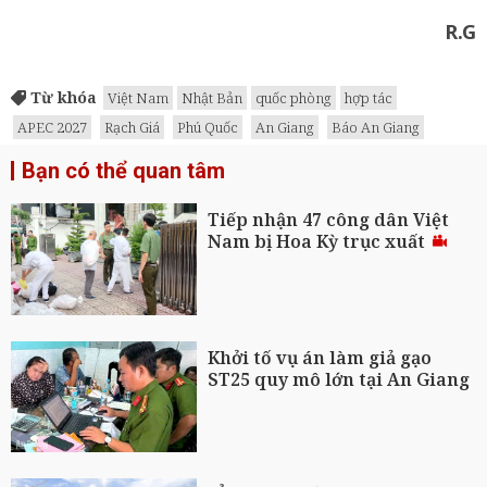
R.G
Từ khóa
Việt Nam
Nhật Bản
quốc phòng
hợp tác
APEC 2027
Rạch Giá
Phú Quốc
An Giang
Báo An Giang
Bạn có thể quan tâm
Tiếp nhận 47 công dân Việt
Nam bị Hoa Kỳ trục xuất
Khởi tố vụ án làm giả gạo
ST25 quy mô lớn tại An Giang