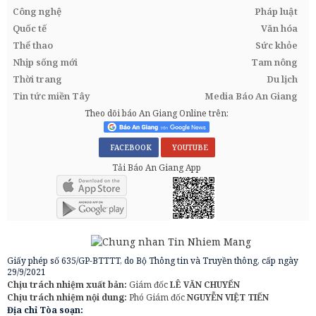
Công nghệ
Pháp luật
Quốc tế
Văn hóa
Thể thao
Sức khỏe
Nhịp sống mới
Tam nông
Thời trang
Du lịch
Tin tức miền Tây
Media Báo An Giang
Theo dõi báo An Giang Online trên:
FACEBOOK
YOUTUBE
Tải Báo An Giang App
Giấy phép số 635/GP-BTTTT, do Bộ Thông tin và Truyền thông, cấp ngày
29/9/2021
Chịu trách nhiệm xuất bản:
Giám đốc
LÊ VĂN CHUYỂN
Chịu trách nhiệm nội dung:
Phó Giám đốc
NGUYỄN VIỆT TIẾN
Địa chỉ Tòa soạn: