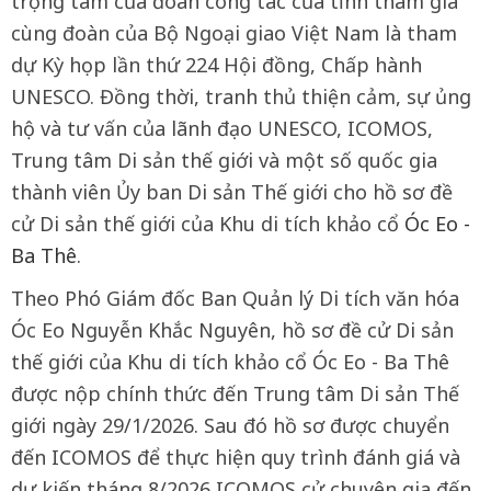
trọng tâm của đoàn công tác của tỉnh tham gia
cùng đoàn của Bộ Ngoại giao Việt Nam là tham
dự Kỳ họp lần thứ 224 Hội đồng, Chấp hành
UNESCO. Đồng thời, tranh thủ thiện cảm, sự ủng
hộ và tư vấn của lãnh đạo UNESCO, ICOMOS,
Trung tâm Di sản thế giới và một số quốc gia
thành viên Ủy ban Di sản Thế giới cho hồ sơ đề
cử Di sản thế giới của Khu di tích khảo cổ
Óc Eo -
Ba Thê
.
Theo Phó Giám đốc Ban Quản lý Di tích văn hóa
Óc Eo Nguyễn Khắc Nguyên, hồ sơ đề cử Di sản
thế giới của Khu di tích khảo cổ Óc Eo - Ba Thê
được nộp chính thức đến Trung tâm Di sản Thế
giới ngày 29/1/2026. Sau đó hồ sơ được chuyển
đến ICOMOS để thực hiện quy trình đánh giá và
dự kiến tháng 8/2026 ICOMOS cử chuyên gia đến