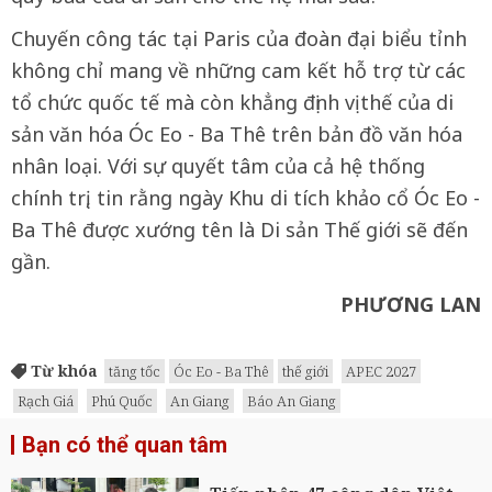
Chuyến công tác tại Paris của đoàn đại biểu tỉnh
không chỉ mang về những cam kết hỗ trợ từ các
tổ chức quốc tế mà còn khẳng định vị thế của di
sản văn hóa Óc Eo - Ba Thê trên bản đồ văn hóa
nhân loại. Với sự quyết tâm của cả hệ thống
chính trị, tin rằng ngày Khu di tích khảo cổ Óc Eo -
Ba Thê được xướng tên là Di sản Thế giới sẽ đến
gần.
PHƯƠNG LAN
Từ khóa
tăng tốc
Óc Eo - Ba Thê
thế giới
APEC 2027
Rạch Giá
Phú Quốc
An Giang
Báo An Giang
Bạn có thể quan tâm