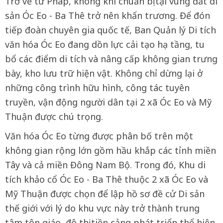
Trở về từ Pháp, không khí chuẩn bị tại vùng đất di
sản Óc Eo - Ba Thê trở nên khẩn trương. Để đón
tiếp đoàn chuyên gia quốc tế, Ban Quản lý Di tích
văn hóa Óc Eo đang dồn lực cải tạo hạ tầng, tu
bổ các điểm di tích và nâng cấp không gian trưng
bày, kho lưu trữ hiện vật. Không chỉ dừng lại ở
những công trình hữu hình, công tác tuyên
truyền, vận động người dân tại 2 xã Óc Eo và Mỹ
Thuận được chú trọng.
Văn hóa Óc Eo từng được phân bố trên một
không gian rộng lớn gồm hầu khắp các tỉnh miền
Tây và cả miền Đông Nam Bộ. Trong đó, Khu di
tích khảo cổ Óc Eo - Ba Thê thuộc 2 xã Óc Eo và
Mỹ Thuận được chọn để lập hồ sơ đề cử Di sản
thế giới với lý do khu vực này trở thành trung
tâm tôn giáo, đô thị tiền cảng phát triển thể hiện