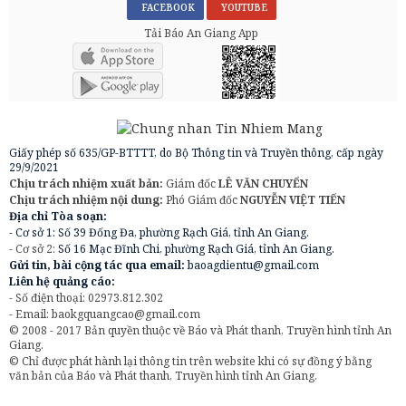
FACEBOOK
YOUTUBE
Tải Báo An Giang App
Giấy phép số 635/GP-BTTTT, do Bộ Thông tin và Truyền thông, cấp ngày
29/9/2021
Chịu trách nhiệm xuất bản:
Giám đốc
LÊ VĂN CHUYỂN
Chịu trách nhiệm nội dung:
Phó Giám đốc
NGUYỄN VIỆT TIẾN
Địa chỉ Tòa soạn:
- Cơ sở 1: Số 39 Đống Đa, phường Rạch Giá, tỉnh An Giang.
- Cơ sở 2:
Số 16 Mạc Đĩnh Chi, phường Rạch Giá, tỉnh An Giang.
Gửi tin, bài cộng tác qua email:
baoagdientu@gmail.com
Liên hệ quảng cáo:
- Số điện thoại: 02973.812.302
- Email:
baokgquangcao@gmail.com
© 2008 - 2017 Bản quyền thuộc về Báo và Phát thanh, Truyền hình tỉnh An
Giang.
© Chỉ được phát hành lại thông tin trên website khi có sự đồng ý bằng
văn bản của Báo và Phát thanh, Truyền hình tỉnh An Giang.