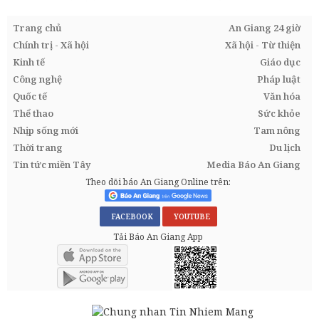
Trang chủ
An Giang 24 giờ
Chính trị - Xã hội
Xã hội - Từ thiện
Kinh tế
Giáo dục
Công nghệ
Pháp luật
Quốc tế
Văn hóa
Thể thao
Sức khỏe
Nhịp sống mới
Tam nông
Thời trang
Du lịch
Tin tức miền Tây
Media Báo An Giang
Theo dõi báo An Giang Online trên:
FACEBOOK
YOUTUBE
Tải Báo An Giang App