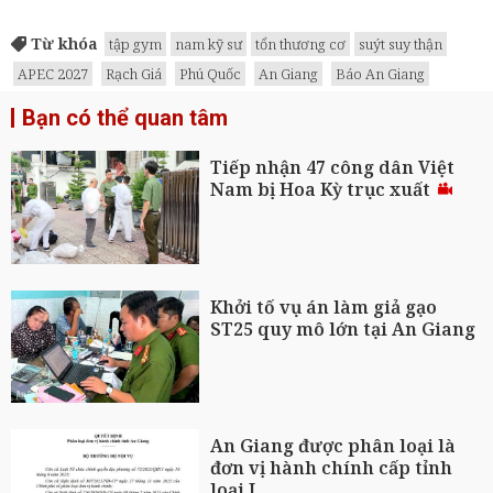
Từ khóa
tập gym
nam kỹ sư
tổn thương cơ
suýt suy thận
APEC 2027
Rạch Giá
Phú Quốc
An Giang
Báo An Giang
Bạn có thể quan tâm
Tiếp nhận 47 công dân Việt
Nam bị Hoa Kỳ trục xuất
Khởi tố vụ án làm giả gạo
ST25 quy mô lớn tại An Giang
An Giang được phân loại là
đơn vị hành chính cấp tỉnh
loại I