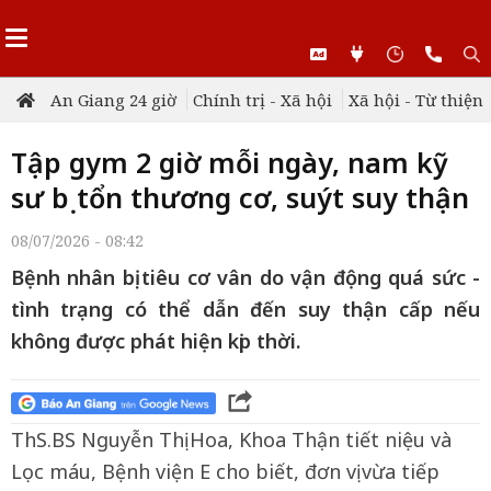
An Giang 24 giờ
Chính trị - Xã hội
Xã hội - Từ thiện
Tập gym 2 giờ mỗi ngày, nam kỹ
sư bị tổn thương cơ, suýt suy thận
08/07/2026 - 08:42
Bệnh nhân bị tiêu cơ vân do vận động quá sức -
tình trạng có thể dẫn đến suy thận cấp nếu
không được phát hiện kịp thời.
ThS.BS Nguyễn Thị Hoa, Khoa Thận tiết niệu và
Lọc máu, Bệnh viện E cho biết, đơn vị vừa tiếp