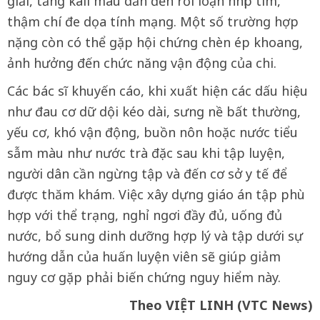
giải, tăng kali máu dẫn đến rối loạn nhịp tim,
thậm chí đe dọa tính mạng. Một số trường hợp
nặng còn có thể gặp hội chứng chèn ép khoang,
ảnh hưởng đến chức năng vận động của chi.
Các bác sĩ khuyến cáo, khi xuất hiện các dấu hiệu
như đau cơ dữ dội kéo dài, sưng nề bất thường,
yếu cơ, khó vận động, buồn nôn hoặc nước tiểu
sẫm màu như nước trà đặc sau khi tập luyện,
người dân cần ngừng tập và đến cơ sở y tế để
được thăm khám. Việc xây dựng giáo án tập phù
hợp với thể trạng, nghỉ ngơi đầy đủ, uống đủ
nước, bổ sung dinh dưỡng hợp lý và tập dưới sự
hướng dẫn của huấn luyện viên sẽ giúp giảm
nguy cơ gặp phải biến chứng nguy hiểm này.
Theo VIỆT LINH (VTC News)