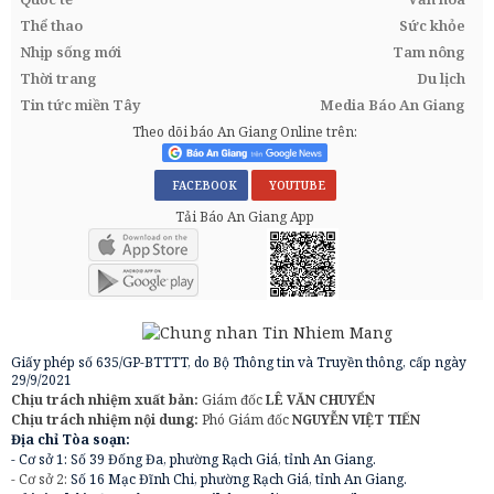
Thể thao
Sức khỏe
Nhịp sống mới
Tam nông
Thời trang
Du lịch
Tin tức miền Tây
Media Báo An Giang
Theo dõi báo An Giang Online trên:
FACEBOOK
YOUTUBE
Tải Báo An Giang App
Giấy phép số 635/GP-BTTTT, do Bộ Thông tin và Truyền thông, cấp ngày
29/9/2021
Chịu trách nhiệm xuất bản:
Giám đốc
LÊ VĂN CHUYỂN
Chịu trách nhiệm nội dung:
Phó Giám đốc
NGUYỄN VIỆT TIẾN
Địa chỉ Tòa soạn:
- Cơ sở 1: Số 39 Đống Đa, phường Rạch Giá, tỉnh An Giang.
- Cơ sở 2:
Số 16 Mạc Đĩnh Chi, phường Rạch Giá, tỉnh An Giang.