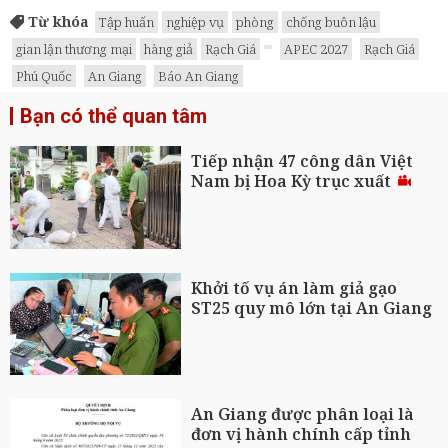
Từ khóa
Tập huấn
nghiệp vụ
phòng
chống buôn lậu
gian lận thương mại
hàng giả
Rạch Giá
APEC 2027
Rạch Giá
Phú Quốc
An Giang
Báo An Giang
Bạn có thể quan tâm
Tiếp nhận 47 công dân Việt
Nam bị Hoa Kỳ trục xuất
Khởi tố vụ án làm giả gạo
ST25 quy mô lớn tại An Giang
An Giang được phân loại là
đơn vị hành chính cấp tỉnh