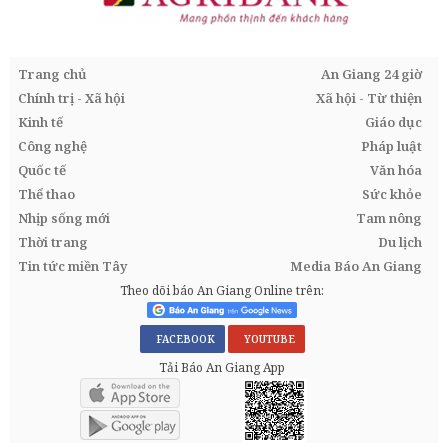
Trang chủ
An Giang 24 giờ
Chính trị - Xã hội
Xã hội - Từ thiện
Kinh tế
Giáo dục
Công nghệ
Pháp luật
Quốc tế
Văn hóa
Thể thao
Sức khỏe
Nhịp sống mới
Tam nông
Thời trang
Du lịch
Tin tức miền Tây
Media Báo An Giang
Theo dõi báo An Giang Online trên:
FACEBOOK
YOUTUBE
Tải Báo An Giang App