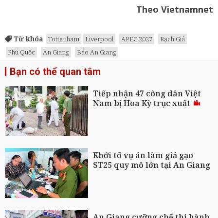
Theo Vietnamnet
Từ khóa
Tottenham
Liverpool
APEC 2027
Rạch Giá
Phú Quốc
An Giang
Báo An Giang
Bạn có thể quan tâm
Tiếp nhận 47 công dân Việt
Nam bị Hoa Kỳ trục xuất
Khởi tố vụ án làm giả gạo
ST25 quy mô lớn tại An Giang
An Giang cưỡng chế thi hành