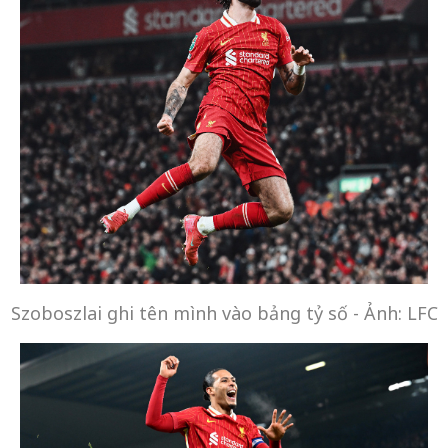
Szoboszlai ghi tên mình vào bảng tỷ số - Ảnh: LFC