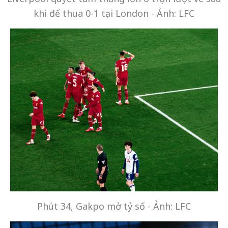
khi để thua 0-1 tại London - Ảnh: LFC
Phút 34, Gakpo mở tỷ số - Ảnh: LFC