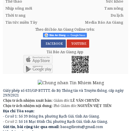
Thể thao
Sức khỏe
Nhịp sống mới
Tam nông
Thời trang
Du lịch
Tin tức miền Tây
Media Báo An Giang
Theo dõi báo An Giang Online trên:
FACEBOOK
YOUTUBE
Tải Báo An Giang App
Giấy phép số 635/GP-BTTTT, do Bộ Thông tin và Truyền thông, cấp ngày
29/9/2021
Chịu trách nhiệm xuất bản:
Giám đốc
LÊ VĂN CHUYỂN
Chịu trách nhiệm nội dung:
Phó Giám đốc
NGUYỄN VIỆT TIẾN
Địa chỉ Tòa soạn:
- Cơ sở 1: Số 39 Đống Đa, phường Rạch Giá, tỉnh An Giang.
- Cơ sở 2:
Số 16 Mạc Đĩnh Chi, phường Rạch Giá, tỉnh An Giang.
Gửi tin, bài cộng tác qua email:
baoagdientu@gmail.com