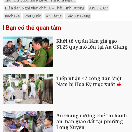
Diễn đàn Nghị viện châu Á – Thái Bình Dương
APEC 2027
Rạch Giá
Phú Quốc
An Giang
Báo An Giang
Bạn có thể quan tâm
Khởi tố vụ án làm giả gạo
ST25 quy mô lớn tại An Giang
Tiếp nhận 47 công dân Việt
Nam bị Hoa Kỳ trục xuất
An Giang cưỡng chế thi hành
án, bàn giao đất tại phường
Long Xuyên