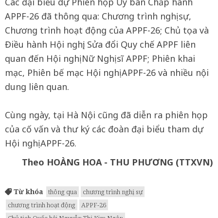
Các đại biểu dự Phiên họp Ủy ban Chấp hành
APPF-26 đã thông qua: Chương trình nghị sự,
Chương trình hoạt động của APPF-26; Chủ tọa và
Điều hành Hội nghị; Sửa đổi Quy chế APPF liên
quan đến Hội nghị Nữ Nghị sĩ APPF; Phiên khai
mạc, Phiên bế mạc Hội nghị APPF-26 và nhiều nội
dung liên quan.
Cùng ngày, tại Hà Nội cũng đã diễn ra phiên họp
của cố vấn và thư ký các đoàn đại biểu tham dự
Hội nghị APPF-26.
Theo HOÀNG HOA - THU PHƯƠNG (TTXVN)
Từ khóa
thông qua
chương trình nghị sự
chương trình hoạt động
APPF-26
Chủ tịch Quốc hội Nguyễn Thị Kim Ngân