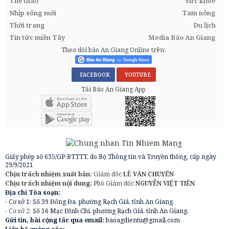
Thể thao
Sức khỏe
Nhịp sống mới
Tam nông
Thời trang
Du lịch
Tin tức miền Tây
Media Báo An Giang
Theo dõi báo An Giang Online trên:
FACEBOOK
YOUTUBE
Tải Báo An Giang App
Giấy phép số 635/GP-BTTTT, do Bộ Thông tin và Truyền thông, cấp ngày
29/9/2021
Chịu trách nhiệm xuất bản:
Giám đốc
LÊ VĂN CHUYỂN
Chịu trách nhiệm nội dung:
Phó Giám đốc
NGUYỄN VIỆT TIẾN
Địa chỉ Tòa soạn:
- Cơ sở 1: Số 39 Đống Đa, phường Rạch Giá, tỉnh An Giang.
- Cơ sở 2:
Số 16 Mạc Đĩnh Chi, phường Rạch Giá, tỉnh An Giang.
Gửi tin, bài cộng tác qua email:
baoagdientu@gmail.com