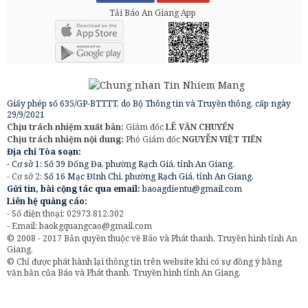
Tải Báo An Giang App
Giấy phép số 635/GP-BTTTT, do Bộ Thông tin và Truyền thông, cấp ngày
29/9/2021
Chịu trách nhiệm xuất bản:
Giám đốc
LÊ VĂN CHUYỂN
Chịu trách nhiệm nội dung:
Phó Giám đốc
NGUYỄN VIỆT TIẾN
Địa chỉ Tòa soạn:
- Cơ sở 1: Số 39 Đống Đa, phường Rạch Giá, tỉnh An Giang.
- Cơ sở 2:
Số 16 Mạc Đĩnh Chi, phường Rạch Giá, tỉnh An Giang.
Gửi tin, bài cộng tác qua email:
baoagdientu@gmail.com
Liên hệ quảng cáo:
- Số điện thoại: 02973.812.302
- Email:
baokgquangcao@gmail.com
© 2008 - 2017 Bản quyền thuộc về Báo và Phát thanh, Truyền hình tỉnh An
Giang.
© Chỉ được phát hành lại thông tin trên website khi có sự đồng ý bằng
văn bản của Báo và Phát thanh, Truyền hình tỉnh An Giang.