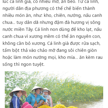
lúc cá linh già, có nhiều mỡ, ăn béo. Từ cá linh,
người dân địa phương có thể chế biến thành
nhiều món ăn, như: kho, chiên, nướng, nấu canh
chua... tuy dân dã nhưng đậm đà hương vị sông
nước miền Tây. Cá linh non dùng để kho lạt, nấu
canh chua vì xương mềm có thể ăn nguyên con,
không cần bỏ xương. Cá linh già được rửa sạch,
tẩm bột thả vào chảo mỡ đang sôi chiên giòn
hoặc làm món nướng mọi, kho mía… ăn kèm rau
sống thì ngon tuyệt.