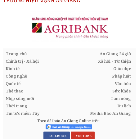
THƯƠNG HIỆU MẠNH AN GIANG
Trang chủ
An Giang 24 giờ
Chính trị - Xã hội
Xã hội - Từ thiện
Kinh tế
Giáo dục
Công nghệ
Pháp luật
Quốc tế
Văn hóa
Thể thao
Sức khỏe
Nhịp sống mới
Tam nông
Thời trang
Du lịch
Tin tức miền Tây
Media Báo An Giang
Theo dõi báo An Giang Online trên:
FACEBOOK
YOUTUBE