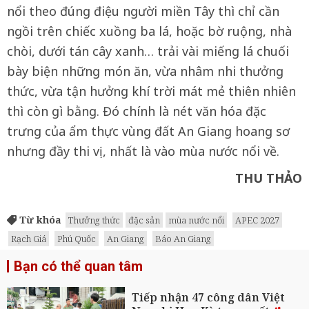
nổi theo đúng điệu người miền Tây thì chỉ cần
ngồi trên chiếc xuồng ba lá, hoặc bờ ruộng, nhà
chòi, dưới tán cây xanh… trải vài miếng lá chuối
bày biện những món ăn, vừa nhâm nhi thưởng
thức, vừa tận hưởng khí trời mát mẻ thiên nhiên
thì còn gì bằng. Đó chính là nét văn hóa đặc
trưng của ẩm thực vùng đất An Giang hoang sơ
nhưng đầy thi vị, nhất là vào mùa nước nổi về.
THU THẢO
Từ khóa
Thưởng thức
đặc sản
mùa nước nổi
APEC 2027
Rạch Giá
Phú Quốc
An Giang
Báo An Giang
Bạn có thể quan tâm
Tiếp nhận 47 công dân Việt