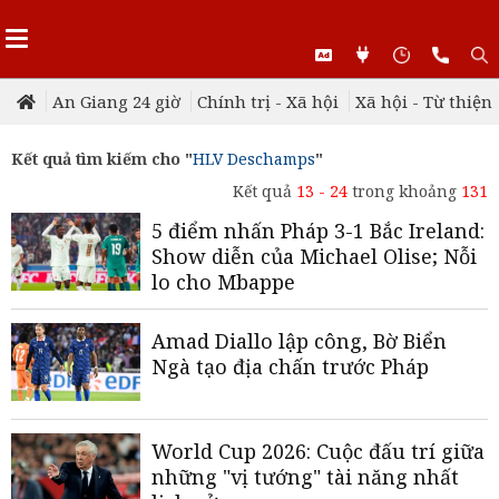
An Giang 24 giờ
Chính trị - Xã hội
Xã hội - Từ thiện
Kết quả tìm kiếm cho "
HLV Deschamps
"
Kết quả
13 - 24
trong khoảng
131
5 điểm nhấn Pháp 3-1 Bắc Ireland:
Show diễn của Michael Olise; Nỗi
lo cho Mbappe
Amad Diallo lập công, Bờ Biển
Ngà tạo địa chấn trước Pháp
World Cup 2026: Cuộc đấu trí giữa
những "vị tướng" tài năng nhất