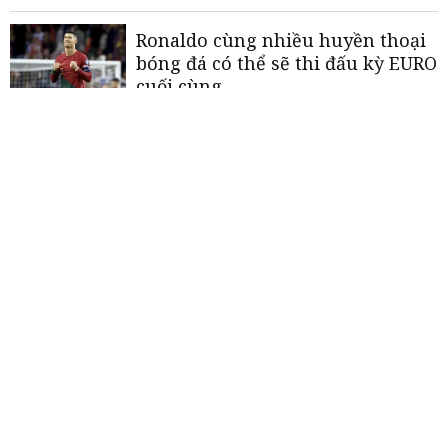
Ronaldo cùng nhiều huyền thoại
bóng đá có thể sẽ thi đấu kỳ EURO
cuối cùng
EURO 2024: Top 5 ngôi sao trẻ
được kỳ vọng tỏa sáng tại giải đấu
21 tấm vé đến VCK EURO 2024 đã
có chủ
«
<
1
2
3
4
5
>
»
THƯƠNG HIỆU MẠNH AN GIANG