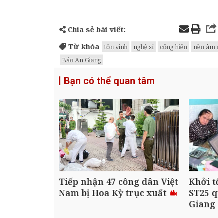
Chia sẻ bài viết:
Từ khóa
tôn vinh
nghệ sĩ
cống hiến
nền âm 
Báo An Giang
Bạn có thể quan tâm
Tiếp nhận 47 công dân Việt
Khởi t
Nam bị Hoa Kỳ trục xuất
ST25 q
Giang