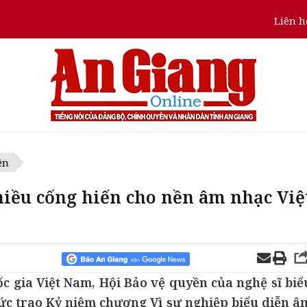
Liên h
ện
hiều cống hiến cho nền âm nhạc Việ
c gia Việt Nam, Hội Bảo vệ quyền của nghệ sĩ biể
ức trao Kỷ niệm chương Vì sự nghiệp biểu diễn â