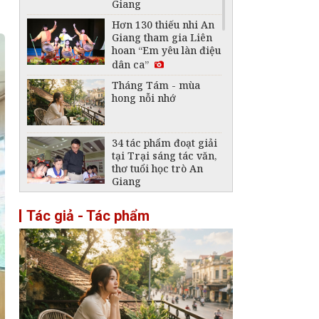
Giang
Hơn 130 thiếu nhi An
Giang tham gia Liên
hoan “Em yêu làn điệu
dân ca”
Tháng Tám - mùa
hong nỗi nhớ
34 tác phẩm đoạt giải
tại Trại sáng tác văn,
thơ tuổi học trò An
Giang
Phát lộ dấu tích 2
Tác giả - Tác phẩm
công trình phòng thủ
thời Nguyễn dưới
chân đèo Hải Vân
Tháp Nhạn Đắk Lắk -
Tháp cổ cất giữ nền
văn hóa Chăm đặc sắc