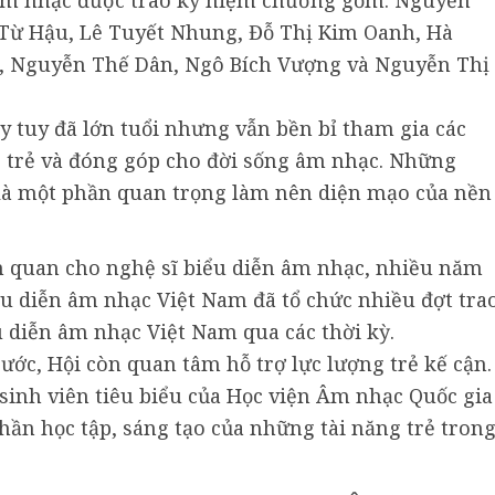
n âm nhạc được trao kỷ niệm chương gồm: Nguyễn
Từ Hậu, Lê Tuyết Nhung, Đỗ Thị Kim Oanh, Hà
, Nguyễn Thế Dân, Ngô Bích Vượng và Nguyễn Thị
y tuy đã lớn tuổi nhưng vẫn bền bỉ tham gia các
ệ trẻ và đóng góp cho đời sống âm nhạc. Những
 là một phần quan trọng làm nên diện mạo của nền
n quan cho nghệ sĩ biểu diễn âm nhạc, nhiều năm
ểu diễn âm nhạc Việt Nam đã tổ chức nhiều đợt tra
 diễn âm nhạc Việt Nam qua các thời kỳ.
rước, Hội còn quan tâm hỗ trợ lực lượng trẻ kế cận.
 sinh viên tiêu biểu của Học viện Âm nhạc Quốc gia
ần học tập, sáng tạo của những tài năng trẻ tron