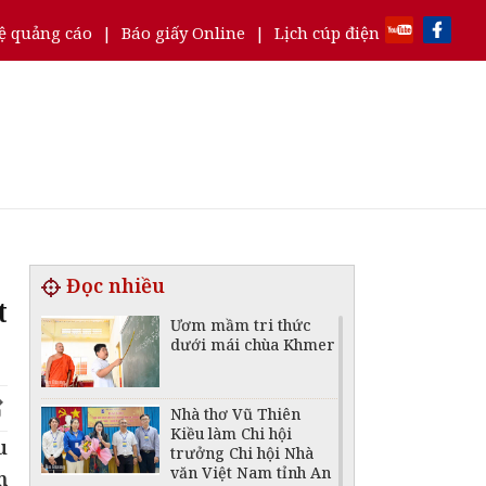
ệ quảng cáo
|
Báo giấy Online
|
Lịch cúp điện
Đọc nhiều
t
Ươm mầm tri thức
dưới mái chùa Khmer
Nhà thơ Vũ Thiên
Kiều làm Chi hội
u
trưởng Chi hội Nhà
văn Việt Nam tỉnh An
m