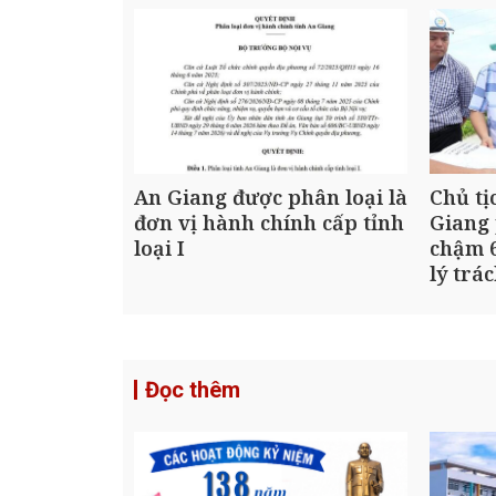
An Giang được phân loại là
Chủ tị
đơn vị hành chính cấp tỉnh
Giang 
loại I
chậm 6
lý trá
Đọc thêm