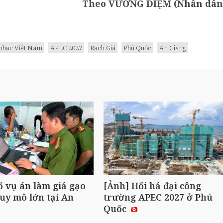
Theo VƯƠNG DIỆM (Nhân dân
nhạc Việt Nam
APEC 2027
Rạch Giá
Phú Quốc
An Giang
ố vụ án làm giả gạo
[Ảnh] Hối hả đại công
uy mô lớn tại An
trường APEC 2027 ở Phú
Quốc