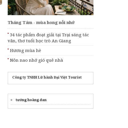
Từng bước đưa văn
hóa trở thành động
lực phát triển đất
nước
Tháng Tám - mùa hong nỗi nhớ
Áp dụng Nghị định
287 về tiền bản quyền
từ ngày 1/9, có gì
34 tác phẩm đoạt giải tại Trại sáng tác
mới?
văn, thơ tuổi học trò An Giang
Việt Nam lần đầu
Hương mùa hè
đăng cai Hoa hậu Di
sản toàn cầu, tổ chức
Nôn nao nhớ gió quê nhà
tại Huế và Đà Nẵng
đầu tháng 10
Công ty TNHH Lữ hành Đại Việt Tourist
tướng hoàng đan