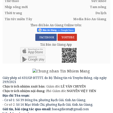
Thể thao
Sức khỏe
Nhịp sống mới
Tam nông
Thời trang
Du lịch
Tin tức miền Tây
Media Báo An Giang
Theo dõi báo An Giang Online trên:
FACEBOOK
YOUTUBE
Tải Báo An Giang App
Giấy phép số 635/GP-BTTTT, do Bộ Thông tin và Truyền thông, cấp ngày
29/9/2021
Chịu trách nhiệm xuất bản:
Giám đốc
LÊ VĂN CHUYỂN
Chịu trách nhiệm nội dung:
Phó Giám đốc
NGUYỄN VIỆT TIẾN
Địa chỉ Tòa soạn:
- Cơ sở 1: Số 39 Đống Đa, phường Rạch Giá, tỉnh An Giang.
- Cơ sở 2:
Số 16 Mạc Đĩnh Chi, phường Rạch Giá, tỉnh An Giang.
Gửi tin, bài cộng tác qua email:
baoagdientu@gmail.com