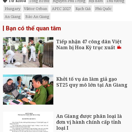
Từ khóa
Tổng Bí thư
Nguyễn Phú Trọng
hội đàm
Thủ tướng
Hungary
Viktor Orban
APEC 2027
Rạch Giá
Phú Quốc
An Giang
Báo An Giang
Bạn có thể quan tâm
Tiếp nhận 47 công dân Việt
Nam bị Hoa Kỳ trục xuất
Khởi tố vụ án làm giả gạo
ST25 quy mô lớn tại An Giang
An Giang được phân loại là
đơn vị hành chính cấp tỉnh
loại I