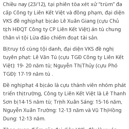
Chiều nay (23/12), tại phiên tòa xét xử “trùm” đa
cấp Công ty Liên Kết Việt và đồng phạm, đại diện
VKS đề nghị phạt bị cáo Lê Xuân Giang (cựu Chủ
tịch HĐQT Công ty CP Liên Kết Việt) án tù chung
thân vì tội Lừa đảo chiếm đoạt tài sản.
Bị truy tố cùng tội danh, đại diện VKS đề nghị
tuyên phạt: Lê Văn Tú (cựu TGĐ Công ty Liên Kết
Việt): 19- 20 năm tù; Nguyễn Thị Thủy (cựu Phó
TGĐ): 17-19 năm tù .
Đề nghị phạt 4 bị cáo là cựu thành viên nhóm phát
triển thị trường, Công ty Liên Kết Việt là Lê Thanh
Sơn bị 14-15 năm tù; Trịnh Xuân Sáng: 15-16 năm,
Nguyễn Xuân Trường: 12-13 năm và Vũ Thị Hồng
Dung: 12-13 năm.