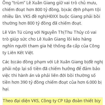
Ông “trùm” Lê Xuân Giang giữ vai trò chủ mưu,
chiếm đoạt hơn 800 tỷ đồng, bị xác định phạm tội
nhiều lần. VKS đề nghị HĐXX buộc Giang phải bồi
thường hơn 800 tỷ đồng đã chiếm đoạt.
Lê Văn Tú cùng với Nguyễn Thị Thu Thủy có vai
trò giúp sức cho Lê Xuân Giang lôi kéo hàng
nghìn người tham gia hệ thống đa cấp của Công
ty Liên Kết Việt.
Các bị cáo đồng phạm với Lê Xuân Giang bị đề nghị
phải nộp lại số tiền đã chiếm hưởng để đảm bảo
việc thi hành án và phải liên đới bồi thường số
tiền hơn 390 tỷ đồng chiếm đoạt của hơn 6.000 bị
hại.
Theo đại diện VKS, Công ty CP tập đoàn thiết bị y