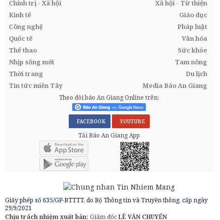
Chính trị - Xã hội
Xã hội - Từ thiện
Kinh tế
Giáo dục
Công nghệ
Pháp luật
Quốc tế
Văn hóa
Thể thao
Sức khỏe
Nhịp sống mới
Tam nông
Thời trang
Du lịch
Tin tức miền Tây
Media Báo An Giang
Theo dõi báo An Giang Online trên:
FACEBOOK
YOUTUBE
Tải Báo An Giang App
Giấy phép số 635/GP-BTTTT, do Bộ Thông tin và Truyền thông, cấp ngày
29/9/2021
Chịu trách nhiệm xuất bản:
Giám đốc
LÊ VĂN CHUYỂN