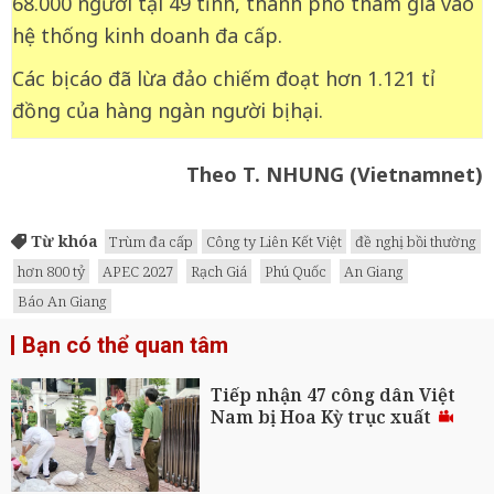
68.000 người tại 49 tỉnh, thành phố tham gia vào
hệ thống kinh doanh đa cấp.
Các bị cáo đã lừa đảo chiếm đoạt hơn 1.121 tỉ
đồng của hàng ngàn người bị hại.
Theo T. NHUNG (Vietnamnet)
Từ khóa
Trùm đa cấp
Công ty Liên Kết Việt
đề nghị bồi thường
hơn 800 tỷ
APEC 2027
Rạch Giá
Phú Quốc
An Giang
Báo An Giang
Bạn có thể quan tâm
Tiếp nhận 47 công dân Việt
Nam bị Hoa Kỳ trục xuất