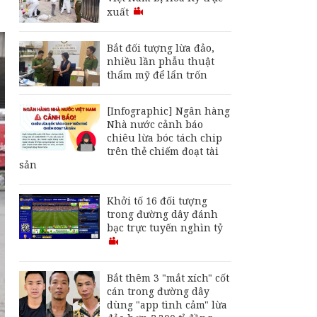
Truy tố Mr Pips,
xuất
Shark Bình và người
liên quan đường dây
lừa đảo hơn 1.568 tỷ
Bắt đối tượng lừa đảo,
đồng
nhiều lần phẫu thuật
Bắt thêm 3 "mắt xích"
thẩm mỹ để lẩn trốn
cốt cán trong đường
dây dùng "app tình
cảm" lừa đảo hơn
[Infographic] Ngân hàng
2.300 tỉ đồng
Nhà nước cảnh báo
chiêu lừa bóc tách chip
Đổi mới công tác phổ
trên thẻ chiếm đoạt tài
biến, giáo dục pháp
sản
luật
Khởi tố 16 đối tượng
trong đường dây đánh
bạc trực tuyến nghìn tỷ
Bắt thêm 3 "mắt xích" cốt
cán trong đường dây
dùng "app tình cảm" lừa