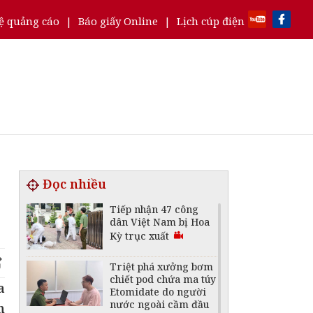
ệ quảng cáo
|
Báo giấy Online
|
Lịch cúp điện
Đọc nhiều
Tiếp nhận 47 công
dân Việt Nam bị Hoa
Kỳ trục xuất
Triệt phá xưởng bơm
chiết pod chứa ma túy
a
Etomidate do người
nước ngoài cầm đầu
n