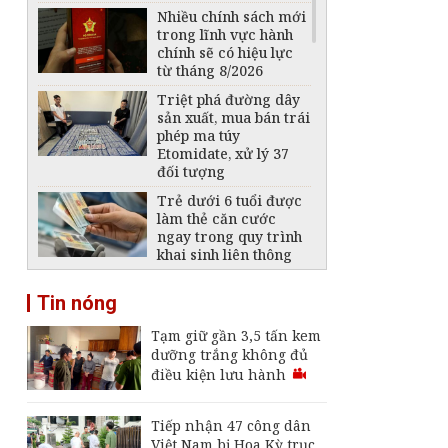
Nhiều chính sách mới
trong lĩnh vực hành
chính sẽ có hiệu lực
từ tháng 8/2026
Triệt phá đường dây
sản xuất, mua bán trái
phép ma túy
Etomidate, xử lý 37
đối tượng
Trẻ dưới 6 tuổi được
làm thẻ căn cước
ngay trong quy trình
khai sinh liên thông
Quy định mới trong
Tin nóng
Luật Báo chí: Mở rộng
không gian phát triển
Tạm giữ gần 3,5 tấn kem
cho báo chí
dưỡng trắng không đủ
Xây dựng hành lang
điều kiện lưu hành
pháp lý đủ mạnh,
kiểm soát hiệu quả
thuốc lá thế hệ mới
Tiếp nhận 47 công dân
Việt Nam bị Hoa Kỳ trục