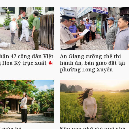
hận 47 công dân Việt
An Giang cưỡng chế thi
 Hoa Kỳ trục xuất
hành án, bàn giao đất tại
phường Long Xuyên
 mùa hè
Nôn nao nhớ gió quê nhà