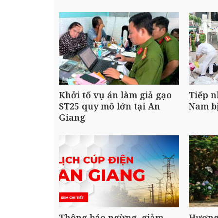
Khởi tố vụ án làm giả gạo
Tiếp n
ST25 quy mô lớn tại An
Nam bị
Giang
Thông báo ngừng, giảm
Hương