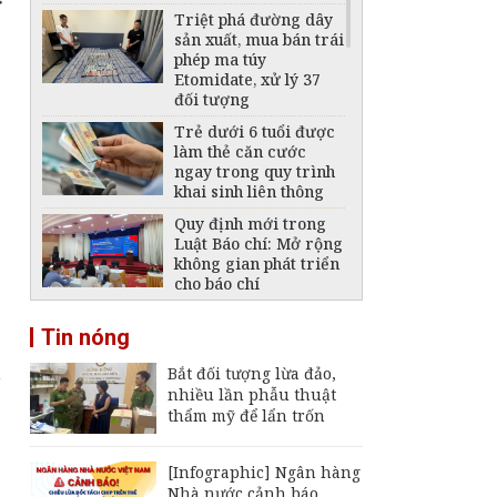
Triệt phá đường dây
sản xuất, mua bán trái
phép ma túy
Etomidate, xử lý 37
đối tượng
Trẻ dưới 6 tuổi được
làm thẻ căn cước
ngay trong quy trình
khai sinh liên thông
Quy định mới trong
Luật Báo chí: Mở rộng
không gian phát triển
cho báo chí
Xây dựng hành lang
Tin nóng
pháp lý đủ mạnh,
kiểm soát hiệu quả
h
Bắt đối tượng lừa đảo,
thuốc lá thế hệ mới
nhiều lần phẫu thuật
Truy tố Mr Pips,
thẩm mỹ để lẩn trốn
Shark Bình và người
liên quan đường dây
lừa đảo hơn 1.568 tỷ
[Infographic] Ngân hàng
đồng
Nhà nước cảnh báo