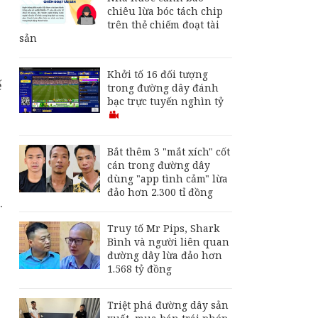
chiêu lừa bóc tách chip
Bắt thêm 3 "mắt xích"
trên thẻ chiếm đoạt tài
cốt cán trong đường
sản
dây dùng "app tình
cảm" lừa đảo hơn
2.300 tỉ đồng
Khởi tố 16 đối tượng
ế
Đổi mới công tác phổ
trong đường dây đánh
biến, giáo dục pháp
bạc trực tuyến nghìn tỷ
luật
c
Trình Quốc hội cơ chế
Bắt thêm 3 "mắt xích" cốt
đặc thù xử lý vi phạm
cán trong đường dây
liên quan kinh tế Nhà
dùng "app tình cảm" lừa
nước, kinh tế tư nhân
đảo hơn 2.300 tỉ đồng
.
Truy tố Mr Pips, Shark
Bình và người liên quan
đường dây lừa đảo hơn
1.568 tỷ đồng
Triệt phá đường dây sản