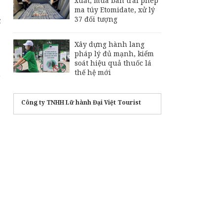
xuất, mua bán trái phép
ma túy Etomidate, xử lý
c
37 đối tượng
Xây dựng hành lang
pháp lý đủ mạnh, kiểm
soát hiệu quả thuốc lá
n
thế hệ mới
Công ty TNHH Lữ hành Đại Việt Tourist