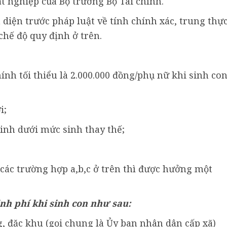
t nghiệp của Bộ trưởng Bộ Tài chính.
diện trước pháp luật về tính chính xác, trung thự
chế độ quy định ở trên.
ính tối thiểu là 2.000.000 đồng/phụ nữ khi sinh co
i;
sinh dưới mức sinh thay thế;
.
 các trường hợp a,b,c ở trên thì được hưởng một
inh phí khi sinh con như sau:
, đặc khu (gọi chung là Ủy ban nhân dân cấp xã)