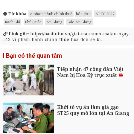
Từ khóa
vi phạm hành chính thuế
hóa đơn
APEC 2027
Rạch Giá
Phú Quốc
An Giang
Báo An Giang
Link gốc:
https://baotintuc.vn/giai-ma-muon-mat/tu-ngay-
512-vi-pham-hanh-chinh-thue-hoa-don-se-bi...
Bạn có thể quan tâm
Tiếp nhận 47 công dân Việt
Nam bị Hoa Kỳ trục xuất
Khởi tố vụ án làm giả gạo
ST25 quy mô lớn tại An Giang