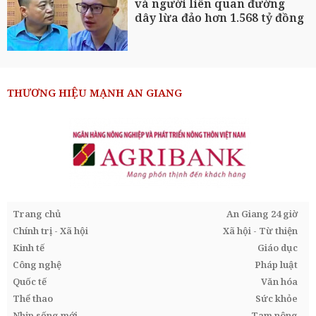
và người liên quan đường
dây lừa đảo hơn 1.568 tỷ đồng
THƯƠNG HIỆU MẠNH AN GIANG
Trang chủ
An Giang 24 giờ
Chính trị - Xã hội
Xã hội - Từ thiện
Kinh tế
Giáo dục
Công nghệ
Pháp luật
Quốc tế
Văn hóa
Thể thao
Sức khỏe
Nhịp sống mới
Tam nông