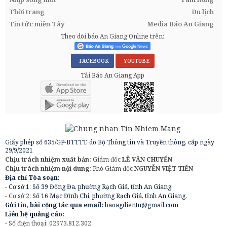
Thời trang
Du lịch
Tin tức miền Tây
Media Báo An Giang
Theo dõi báo An Giang Online trên:
FACEBOOK
YOUTUBE
Tải Báo An Giang App
Giấy phép số 635/GP-BTTTT, do Bộ Thông tin và Truyền thông, cấp ngày
29/9/2021
Chịu trách nhiệm xuất bản:
Giám đốc
LÊ VĂN CHUYỂN
Chịu trách nhiệm nội dung:
Phó Giám đốc
NGUYỄN VIỆT TIẾN
Địa chỉ Tòa soạn:
- Cơ sở 1: Số 39 Đống Đa, phường Rạch Giá, tỉnh An Giang.
- Cơ sở 2:
Số 16 Mạc Đĩnh Chi, phường Rạch Giá, tỉnh An Giang.
Gửi tin, bài cộng tác qua email:
baoagdientu@gmail.com
Liên hệ quảng cáo:
- Số điện thoại: 02973.812.302