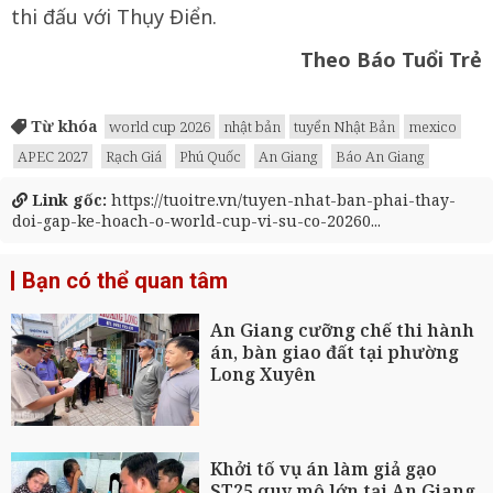
thi đấu với Thụy Điển.
Theo Báo Tuổi Trẻ
Từ khóa
world cup 2026
nhật bản
tuyển Nhật Bản
mexico
APEC 2027
Rạch Giá
Phú Quốc
An Giang
Báo An Giang
Link gốc:
https://tuoitre.vn/tuyen-nhat-ban-phai-thay-
doi-gap-ke-hoach-o-world-cup-vi-su-co-20260...
Bạn có thể quan tâm
An Giang cưỡng chế thi hành
án, bàn giao đất tại phường
Long Xuyên
Khởi tố vụ án làm giả gạo
ST25 quy mô lớn tại An Giang