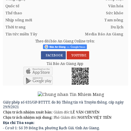
Quốc tế
Văn hóa
Thể thao
Sức khỏe
Nhịp sống mới
Tam nông
Thời trang
Du lịch
Tin tức miền Tây
Media Báo An Giang
Theo dõi báo An Giang Online trên:
FACEBOOK
YOUTUBE
Tải Báo An Giang App
Giấy phép số 635/GP-BTTTT, do Bộ Thông tin và Truyền thông, cấp ngày
29/9/2021
Chịu trách nhiệm xuất bản:
Giám đốc
LÊ VĂN CHUYỂN
Chịu trách nhiệm nội dung:
Phó Giám đốc
NGUYỄN VIỆT TIẾN
Địa chỉ Tòa soạn:
- Cơ sở 1: Số 39 Đống Đa, phường Rạch Giá, tỉnh An Giang.