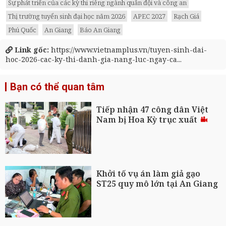
Sự phát triển của các kỳ thi riêng ngành quân đội và công an
Thị trường tuyển sinh đại học năm 2026
APEC 2027
Rạch Giá
Phú Quốc
An Giang
Báo An Giang
Link gốc:
https://www.vietnamplus.vn/tuyen-sinh-dai-
hoc-2026-cac-ky-thi-danh-gia-nang-luc-ngay-ca...
Bạn có thể quan tâm
Tiếp nhận 47 công dân Việt
Nam bị Hoa Kỳ trục xuất
Khởi tố vụ án làm giả gạo
ST25 quy mô lớn tại An Giang