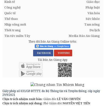
Kinh tế
Giáo dục
Công nghệ
Pháp luật
Quốc tế
Văn hóa
Thể thao
Sức khỏe
Nhịp sống mới
Tam nông
Thời trang
Du lịch
Tin tức miền Tây
Media Báo An Giang
Theo dõi báo An Giang Online trên:
FACEBOOK
YOUTUBE
Tải Báo An Giang App
Giấy phép số 635/GP-BTTTT, do Bộ Thông tin và Truyền thông, cấp ngày
29/9/2021
Chịu trách nhiệm xuất bản:
Giám đốc
LÊ VĂN CHUYỂN
Chịu trách nhiệm nội dung:
Phó Giám đốc
NGUYỄN VIỆT TIẾN