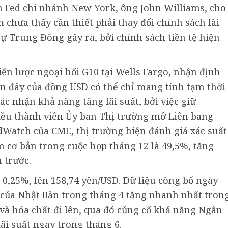
ịch Fed chi nhánh New York, ông John Williams, cho
 chưa thấy cần thiết phải thay đổi chính sách lãi
sự Trung Đông gây ra, bởi chính sách tiền tệ hiện
ến lược ngoại hối G10 tại Wells Fargo, nhận định
n đây của đồng USD có thể chỉ mang tính tạm thời
ác nhận khả năng tăng lãi suất, bởi việc giữ
iều thành viên Ủy ban Thị trường mở Liên bang
edWatch của CME, thị trường hiện đánh giá xác suất
ểm cơ bản trong cuộc họp tháng 12 là 49,5%, tăng
 trước.
 0,25%, lên 158,74 yên/USD. Dữ liệu công bố ngày
 của Nhật Bản trong tháng 4 tăng nhanh nhất tron
 và hóa chất đi lên, qua đó củng cố khả năng Ngân
i suất ngay trong tháng 6.