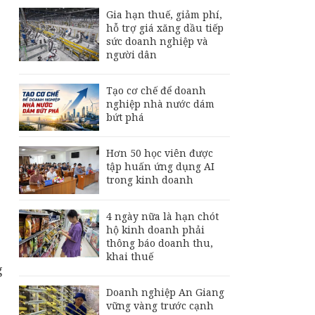
Gia hạn thuế, giảm phí,
hỗ trợ giá xăng dầu tiếp
sức doanh nghiệp và
người dân
Tạo cơ chế để doanh
nghiệp nhà nước dám
bứt phá
Hơn 50 học viên được
tập huấn ứng dụng AI
trong kinh doanh
4 ngày nữa là hạn chót
hộ kinh doanh phải
thông báo doanh thu,
khai thuế
g
Doanh nghiệp An Giang
vững vàng trước cạnh