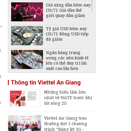
Giá xăng dầu hôm nay
(31/7): Giá dầu thế
giới quay đầu giảm
Tỷ giá USD hôm nay
(31/7): Đồng USD tiếp
đà giảm
Ngân hàng trung
ương các nền kinh tế
lớn có thể duy trì lãi
suất cao lâu hơn
Giá vàng hôm nay
Thông tin Viettel An Giang
31/7: Đảo chiều tăng
trở lại
Những hiểu lầm lớn
nhất về VoLTE trước khi
Tỷ giá USD hôm nay
tắt sóng 2G
2/8: Đồng USD ghi
nhận mức giảm tuần
mạnh nhất kể từ
Viettel An Giang trao
tháng Giêng
thưởng đợt 1 chương
trình “Đăng ký 5G -
Tái cấu trúc ngành