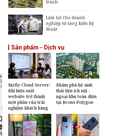
tranh
Làm lợi cho doanh
nghiệp từ sáng kiến kỹ
thuật
r
Sản phẩm - Dịch vụ
Bizfly Cloud Server:
Khám phá hệ sinh
Khi hiệu suất
thái tiện ích nội -
website trở thành
ngoại khu toàn diện
một phần của trải
tại Bcons Polygon
nghiệm khách hàng