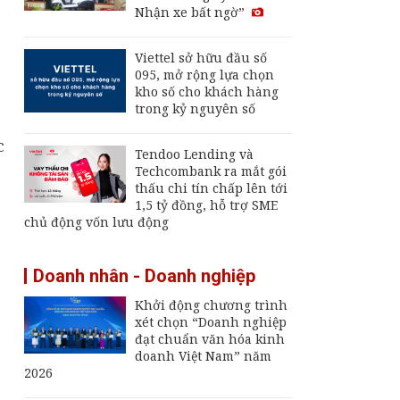
Nhận xe bất ngờ”
đóng tàu, phát triển
công nghiệp hàng hải
quốc gia
Viettel sở hữu đầu số
Giá xăng, dầu hôm
095, mở rộng lựa chọn
nay 2/8: Giá dầu thế
kho số cho khách hàng
giới trong tuần liên
trong kỷ nguyên số
tục đổi chiều
c
Người tiêu dùng được
Tendoo Lending và
miễn phí tra cứu
Techcombank ra mắt gói
nguồn gốc hàng hóa
thấu chi tín chấp lên tới
1,5 tỷ đồng, hỗ trợ SME
chủ động vốn lưu động
Doanh nhân - Doanh nghiệp
Khởi động chương trình
xét chọn “Doanh nghiệp
đạt chuẩn văn hóa kinh
doanh Việt Nam” năm
2026