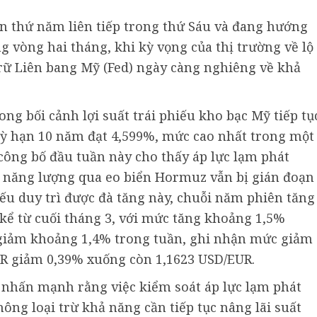
ên thứ năm liên tiếp trong thứ Sáu và đang hướng
g vòng hai tháng, khi kỳ vọng của thị trường về lộ
trữ Liên bang Mỹ (Fed) ngày càng nghiêng về khả
ong bối cảnh lợi suất trái phiếu kho bạc Mỹ tiếp tụ
n kỳ hạn 10 năm đạt 4,599%, mức cao nhất trong một
 công bố đầu tuần này cho thấy áp lực lạm phát
g năng lượng qua eo biển Hormuz vẫn bị gián đoạn
ếu duy trì được đà tăng này, chuỗi năm phiên tăng
t kể từ cuối tháng 3, với mức tăng khoảng 1,5%
 giảm khoảng 1,4% trong tuần, ghi nhận mức giảm
R giảm 0,39% xuống còn 1,1623 USD/EUR.
 nhấn mạnh rằng việc kiểm soát áp lực lạm phát
hông loại trừ khả năng cần tiếp tục nâng lãi suất