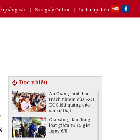
ệ quảng cáo
|
Báo giấy Online
|
Lịch cúp điện
Đọc nhiều
An Giang cảnh báo
trách nhiệm của KOL,
KOC khi quảng cáo
sai sự thật
Giá xăng, dầu đồng
loạt giảm từ 15 giờ
g
ngày 6/8