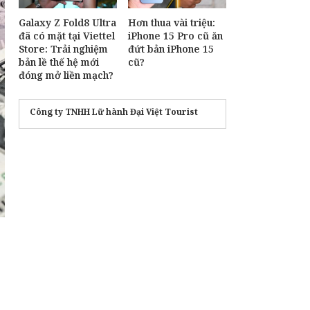
Galaxy Z Fold8 Ultra
Hơn thua vài triệu:
đã có mặt tại Viettel
iPhone 15 Pro cũ ăn
Store: Trải nghiệm
đứt bản iPhone 15
bản lề thế hệ mới
cũ?
đóng mở liền mạch?
Công ty TNHH Lữ hành Đại Việt Tourist