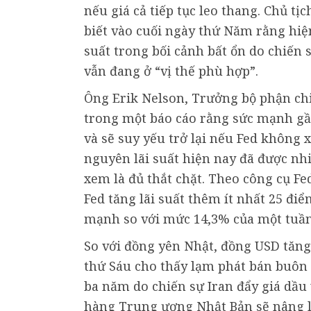
nếu giá cả tiếp tục leo thang. Chủ t
biết vào cuối ngày thứ Năm rằng hiện
suất trong bối cảnh bất ổn do chiến 
vẫn đang ở “vị thế phù hợp”.
Ông Erik Nelson, Trưởng bộ phận chi
trong một báo cáo rằng sức mạnh gầ
và sẽ suy yếu trở lại nếu Fed không x
nguyên lãi suất hiện nay đã được nh
xem là đủ thắt chặt. Theo công cụ F
Fed tăng lãi suất thêm ít nhất 25 đi
mạnh so với mức 14,3% của một tuần
So với đồng yên Nhật, đồng USD tăng
thứ Sáu cho thấy lạm phát bán buôn
ba năm do chiến sự Iran đẩy giá dầu
hàng Trung ương Nhật Bản sẽ nâng lã