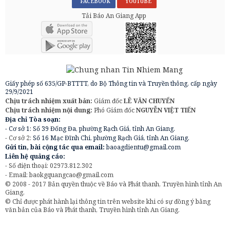
FACEBOOK
YOUTUBE
Tải Báo An Giang App
Giấy phép số 635/GP-BTTTT, do Bộ Thông tin và Truyền thông, cấp ngày
29/9/2021
Chịu trách nhiệm xuất bản:
Giám đốc
LÊ VĂN CHUYỂN
Chịu trách nhiệm nội dung:
Phó Giám đốc
NGUYỄN VIỆT TIẾN
Địa chỉ Tòa soạn:
- Cơ sở 1: Số 39 Đống Đa, phường Rạch Giá, tỉnh An Giang.
- Cơ sở 2:
Số 16 Mạc Đĩnh Chi, phường Rạch Giá, tỉnh An Giang.
Gửi tin, bài cộng tác qua email:
baoagdientu@gmail.com
Liên hệ quảng cáo:
- Số điện thoại: 02973.812.302
- Email:
baokgquangcao@gmail.com
© 2008 - 2017 Bản quyền thuộc về Báo và Phát thanh, Truyền hình tỉnh An
Giang.
© Chỉ được phát hành lại thông tin trên website khi có sự đồng ý bằng
văn bản của Báo và Phát thanh, Truyền hình tỉnh An Giang.