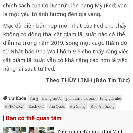
chính sách của Cục Dự trữ Liên bang Mỹ (Fed) vẫn
là một yếu tố ảnh hưởng đến giá vàng.
Mặc dù biên bản họp mới nhất của Fed cho thấy
không có động thái cắt giảm lãi suất nào có thể
diễn ra trong năm 2019, song một cuộc thăm dò
từ Nhật báo Phố Wall hôm 9-5 cho thấy rằng việc
cắt giảm lãi suất vẫn có khả năng cao hơn là việc
nâng lãi suất từ Fed.
Theo THÙY LINH (Báo Tin Tức)
Từ khóa
Vàng
trong nước
ghi nhận một tuần
tăng giá nhẹ
APEC 2027
Rạch Giá
Phú Quốc
An Giang
Báo An Giang
Bạn có thể quan tâm
Tiếp nhận 47 công dân Việt