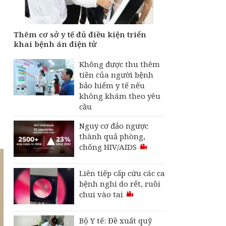
Hội chứng sợ "bỏ lỡ
điện thoại" đang lan
rộng, ảnh hưởng
Thêm cơ sở y tế đủ điều kiện triển
không nhỏ đến đời
khai bệnh án điện tử
sống
Thêm cơ sở y tế đủ
Không được thu thêm
điều kiện triển khai
tiền của người bệnh
bệnh án điện tử
bảo hiểm y tế nếu
không khám theo yêu
cầu
Nguy cơ đảo ngược
thành quả phòng,
chống HIV/AIDS
Liên tiếp cấp cứu các ca
bệnh nghi do rết, ruồi
chui vào tai
Bộ Y tế: Đề xuất quỹ