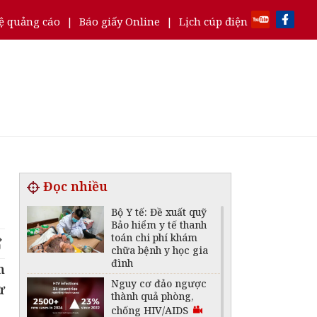
ệ quảng cáo
|
Báo giấy Online
|
Lịch cúp điện
Đọc nhiều
Bộ Y tế: Đề xuất quỹ
Bảo hiểm y tế thanh
toán chi phí khám
chữa bệnh y học gia
đình
n
Nguy cơ đảo ngược
ừ
thành quả phòng,
chống HIV/AIDS