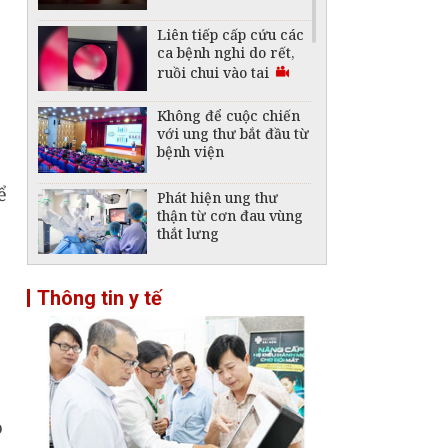
Liên tiếp cấp cứu các
ca bệnh nghi do rết,
ruồi chui vào tai
Không để cuộc chiến
với ung thư bắt đầu từ
bệnh viện
ể
Phát hiện ung thư
thận từ cơn đau vùng
thắt lưng
Không được thu thêm
Thông tin y tế
tiền của người bệnh
bảo hiểm y tế nếu
không khám theo yêu
cầu
Vaccine ung thư Nga
có kết quả khả quan
bước đầu: Chuyên gia
o
ung bướu nói gì?