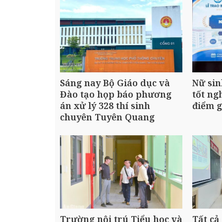
Sáng nay Bộ Giáo dục và
Nữ sin
Đào tạo họp báo phương
tốt ng
án xử lý 328 thí sinh
điểm g
chuyên Tuyên Quang
Trường nội trú Tiểu học và
Tất cả