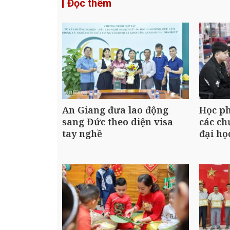
Đọc thêm
An Giang đưa lao động
Học ph
sang Đức theo diện visa
các ch
tay nghề
đại họ