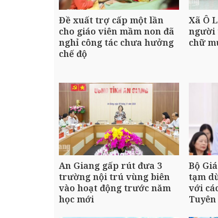
Đề xuất trợ cấp một lần
Xã Ô L
cho giáo viên mầm non đã
người 
nghỉ công tác chưa hưởng
chữ m
chế độ
An Giang gấp rút đưa 3
Bộ Giá
trường nội trú vùng biên
tạm dừ
vào hoạt động trước năm
với cá
học mới
Tuyên