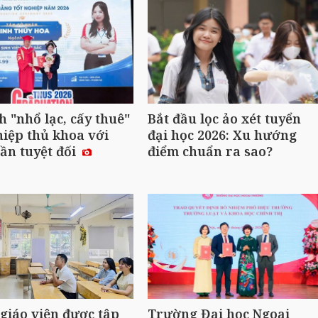
h "nhổ lạc, cấy thuê"
Bắt đầu lọc ảo xét tuyển
hiệp thủ khoa với
đại học 2026: Xu hướng
ần tuyệt đối
điểm chuẩn ra sao?
 giáo viên được tập
Trường Đại học Ngoại