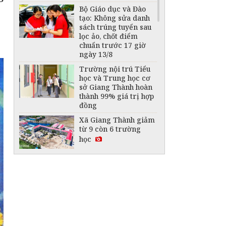
Bộ Giáo dục và Đào
tạo: Không sửa danh
sách trúng tuyển sau
lọc ảo, chốt điểm
chuẩn trước 17 giờ
ngày 13/8
Trường nội trú Tiểu
học và Trung học cơ
sở Giang Thành hoàn
thành 99% giá trị hợp
đồng
Xã Giang Thành giảm
từ 9 còn 6 trường
học
Bảo đảm các điều
kiện triển khai thống
nhất một bộ sách giáo
khoa