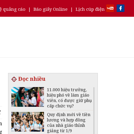
ệ quảng cáo
|
Báo giấy Online
|
Lịch cúp điện
Đọc nhiều
11.000 hiệu trưởng,
hiệu phó về làm giáo
viên, có được giữ phụ
cấp chức vụ?
Quy định mới về tiền
lương và hợp đồng
h
của nhà giáo thỉnh
giảng từ 1/9
g