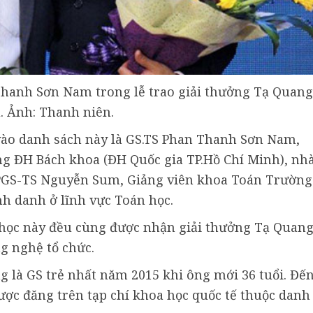
Thanh Sơn Nam trong lễ trao giải thưởng Tạ Quang
. Ảnh: Thanh niên.
vào danh sách này là GS.TS Phan Thanh Sơn Nam,
g ĐH Bách khoa (ĐH Quốc gia TP.Hồ Chí Minh), nh
 PGS-TS Nguyễn Sum, Giảng viên khoa Toán Trường
h danh ở lĩnh vực Toán học.
a học này đều cùng được nhận giải thưởng Tạ Quan
g nghệ tổ chức.
 là GS trẻ nhất năm 2015 khi ông mới 36 tuổi. Đế
ược đăng trên tạp chí khoa học quốc tế thuộc danh