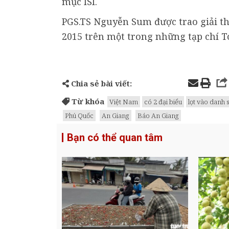
mục ISI.
PGS.TS Nguyễn Sum được trao giải th
2015 trên một trong những tạp chí T
Chia sẻ bài viết:
Từ khóa
Việt Nam
có 2 đại biểu
lọt vào danh 
Phú Quốc
An Giang
Báo An Giang
Bạn có thể quan tâm