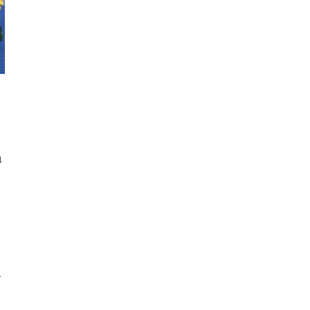
à
g
n