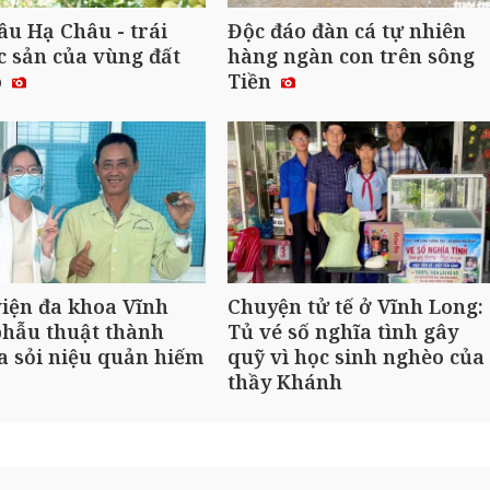
u Hạ Châu - trái
Độc đáo đàn cá tự nhiên
c sản của vùng đất
hàng ngàn con trên sông
ô
Tiền
iện đa khoa Vĩnh
Chuyện tử tế ở Vĩnh Long:
phẫu thuật thành
Tủ vé số nghĩa tình gây
a sỏi niệu quản hiếm
quỹ vì học sinh nghèo của
thầy Khánh