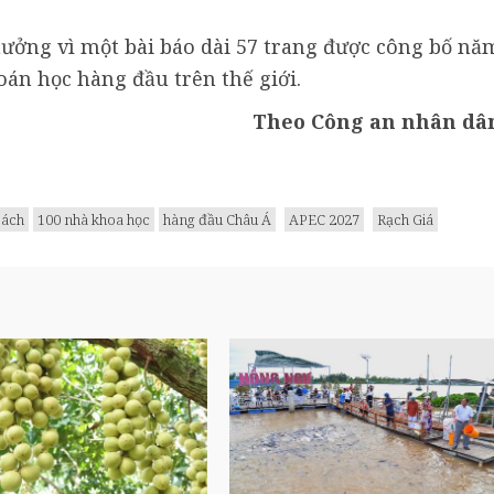
ưởng vì một bài báo dài 57 trang được công bố nă
oán học hàng đầu trên thế giới.
Theo Công an nhân dâ
sách
100 nhà khoa học
hàng đầu Châu Á
APEC 2027
Rạch Giá