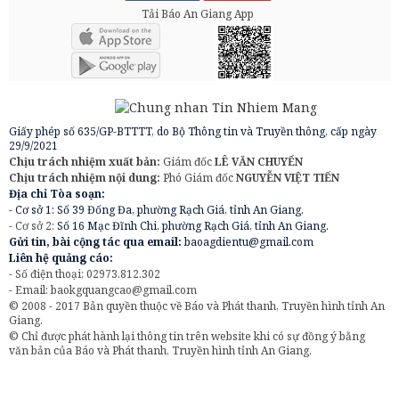
Tải Báo An Giang App
Giấy phép số 635/GP-BTTTT, do Bộ Thông tin và Truyền thông, cấp ngày
29/9/2021
Chịu trách nhiệm xuất bản:
Giám đốc
LÊ VĂN CHUYỂN
Chịu trách nhiệm nội dung:
Phó Giám đốc
NGUYỄN VIỆT TIẾN
Địa chỉ Tòa soạn:
- Cơ sở 1: Số 39 Đống Đa, phường Rạch Giá, tỉnh An Giang.
- Cơ sở 2:
Số 16 Mạc Đĩnh Chi, phường Rạch Giá, tỉnh An Giang.
Gửi tin, bài cộng tác qua email:
baoagdientu@gmail.com
Liên hệ quảng cáo:
- Số điện thoại: 02973.812.302
- Email:
baokgquangcao@gmail.com
© 2008 - 2017 Bản quyền thuộc về Báo và Phát thanh, Truyền hình tỉnh An
Giang.
© Chỉ được phát hành lại thông tin trên website khi có sự đồng ý bằng
văn bản của Báo và Phát thanh, Truyền hình tỉnh An Giang.