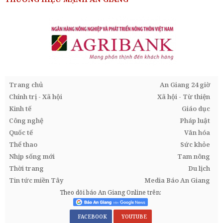
Trang chủ
An Giang 24 giờ
Chính trị - Xã hội
Xã hội - Từ thiện
Kinh tế
Giáo dục
Công nghệ
Pháp luật
Quốc tế
Văn hóa
Thể thao
Sức khỏe
Nhịp sống mới
Tam nông
Thời trang
Du lịch
Tin tức miền Tây
Media Báo An Giang
Theo dõi báo An Giang Online trên:
FACEBOOK
YOUTUBE