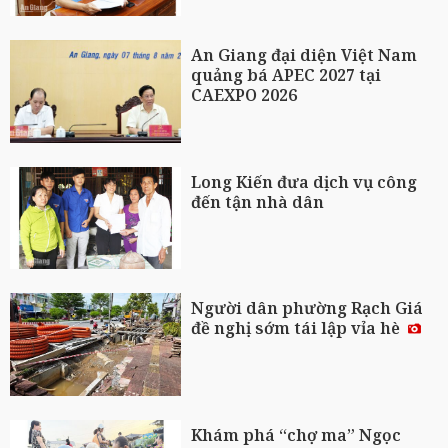
An Giang đại diện Việt Nam
quảng bá APEC 2027 tại
CAEXPO 2026
Long Kiến đưa dịch vụ công
đến tận nhà dân
Người dân phường Rạch Giá
đề nghị sớm tái lập vỉa hè
Khám phá “chợ ma” Ngọc