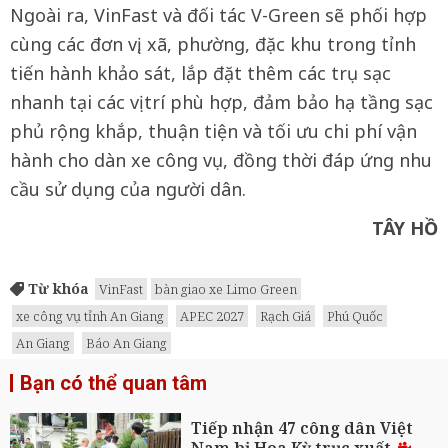
Ngoài ra, VinFast và đối tác V-Green sẽ phối hợp
cùng các đơn vị, xã, phường, đặc khu trong tỉnh
tiến hành khảo sát, lắp đặt thêm các trụ sạc
nhanh tại các vị trí phù hợp, đảm bảo hạ tầng sạc
phủ rộng khắp, thuận tiện và tối ưu chi phí vận
hành cho dàn xe công vụ, đồng thời đáp ứng nhu
cầu sử dụng của người dân.
TÂY HỒ
Từ khóa
VinFast
bàn giao xe Limo Green
xe công vụ tỉnh An Giang
APEC 2027
Rạch Giá
Phú Quốc
An Giang
Báo An Giang
Bạn có thể quan tâm
Tiếp nhận 47 công dân Việt