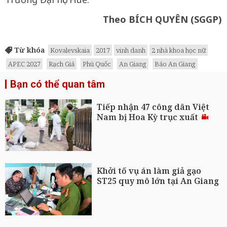
Theo BÍCH QUYÊN (SGGP)
Từ khóa
Kovalevskaia
2017
vinh danh
2 nhà khoa học nữ
APEC 2027
Rạch Giá
Phú Quốc
An Giang
Báo An Giang
Bạn có thể quan tâm
Tiếp nhận 47 công dân Việt
Nam bị Hoa Kỳ trục xuất
Khởi tố vụ án làm giả gạo
ST25 quy mô lớn tại An Giang