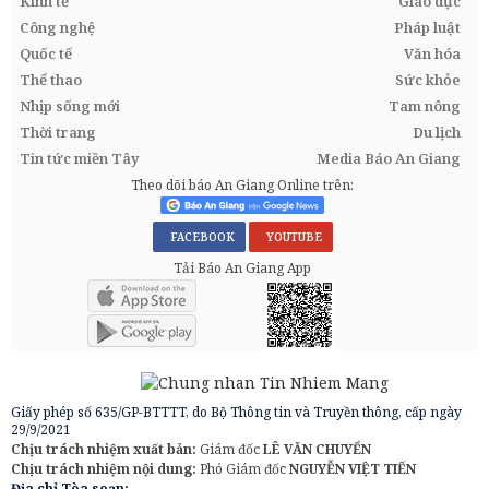
Kinh tế
Giáo dục
Công nghệ
Pháp luật
Quốc tế
Văn hóa
Thể thao
Sức khỏe
Nhịp sống mới
Tam nông
Thời trang
Du lịch
Tin tức miền Tây
Media Báo An Giang
Theo dõi báo An Giang Online trên:
FACEBOOK
YOUTUBE
Tải Báo An Giang App
Giấy phép số 635/GP-BTTTT, do Bộ Thông tin và Truyền thông, cấp ngày
29/9/2021
Chịu trách nhiệm xuất bản:
Giám đốc
LÊ VĂN CHUYỂN
Chịu trách nhiệm nội dung:
Phó Giám đốc
NGUYỄN VIỆT TIẾN
Địa chỉ Tòa soạn: