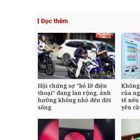
Đọc thêm
Hội chứng sợ "bỏ lỡ điện
Không 
thoại" đang lan rộng, ảnh
của ng
hưởng không nhỏ đến đời
tế nế
sống
yêu cầ