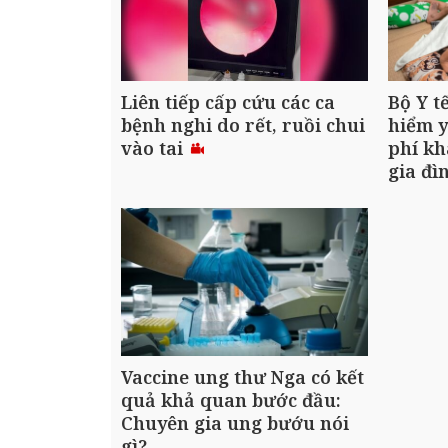
Liên tiếp cấp cứu các ca
Bộ Y t
bệnh nghi do rết, ruồi chui
hiểm y
vào tai
phí kh
gia đì
Vaccine ung thư Nga có kết
quả khả quan bước đầu:
Chuyên gia ung bướu nói
gì?