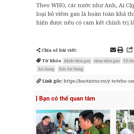
Theo WHO, các nước như Anh, Ai Cập
loại bỏ viêm gan là hoàn toàn khả th
hiện được nếu có cam kết chính trị l
Chia sẻ bài viết:
Từ khóa
Bệnh viêm gan
virus viêm gan
Tổ chứ
An Giang
Báo An Giang
Link gốc:
https://baotintuc.vn/y-te/who-c
Bạn có thể quan tâm