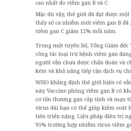
cao nhất do viêm gan B và C.
Mặc dù vậy, thế giới đã đạt được một
thấy số ca nhiễm mới viêm gan B đã 
viêm gan C giảm 12% mỗi năm.
Trong một tuyên bố, Tổng Giám đố
công tác loại trừ bệnh viêm gan đan
người vẫn chưa được chẩn đoán và chư
kém và khả năng tiếp cận dịch vụ c
WHO khẳng định thế giới hiện có sẵn
này. Vaccine phòng viêm gan B có k
cơ tổn thương gan cấp tính và mạn t
virus dài hạn có thể giúp kiểm soát
tiến triển nặng. Liệu pháp điều trị n
95% trường hợp nhiễm virus viêm ga