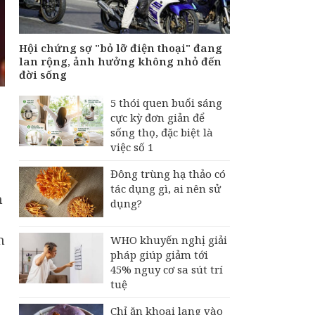
tiền của người bệnh
bảo hiểm y tế nếu
không khám theo yêu
cầu
Hội chứng sợ "bỏ lỡ điện thoại" đang
lan rộng, ảnh hưởng không nhỏ đến
Hội chứng sợ "bỏ lỡ
đời sống
điện thoại" đang lan
rộng, ảnh hưởng
5 thói quen buổi sáng
không nhỏ đến đời
cực kỳ đơn giản để
sống
sống thọ, đặc biệt là
việc số 1
Đông trùng hạ thảo có
tác dụng gì, ai nên sử
n
dụng?
m
WHO khuyến nghị giải
pháp giúp giảm tới
45% nguy cơ sa sút trí
tuệ
Chỉ ăn khoai lang vào