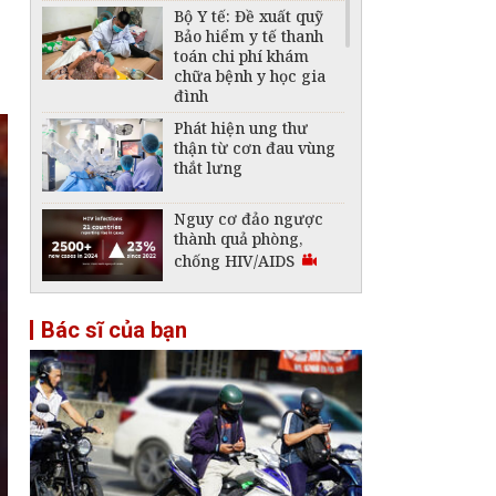
Bộ Y tế: Đề xuất quỹ
Bảo hiểm y tế thanh
toán chi phí khám
chữa bệnh y học gia
đình
Phát hiện ung thư
thận từ cơn đau vùng
thắt lưng
Nguy cơ đảo ngược
thành quả phòng,
chống HIV/AIDS
Liên tiếp cấp cứu các
Bác sĩ của bạn
ca bệnh nghi do rết,
ruồi chui vào tai
Vaccine ung thư Nga
có kết quả khả quan
bước đầu: Chuyên gia
ung bướu nói gì?
Không được thu thêm