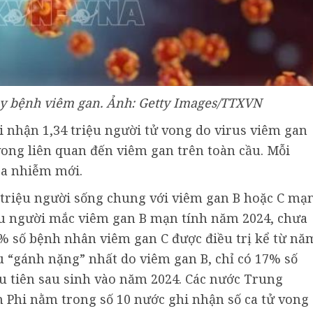
y bệnh viêm gan. Ảnh: Getty Images/TTXVN
 nhận 1,34 triệu người tử vong do virus viêm gan
 vong liên quan đến viêm gan trên toàn cầu. Mỗi
ca nhiễm mới.
 triệu người sống chung với viêm gan B hoặc C mạ
iệu người mắc viêm gan B mạn tính năm 2024, chưa
0% số bệnh nhân viêm gan C được điều trị kể từ nă
ịu “gánh nặng” nhất do viêm gan B, chỉ có 17% số
ầu tiên sau sinh vào năm 2024. Các nước Trung
m Phi nằm trong số 10 nước ghi nhận số ca tử vong