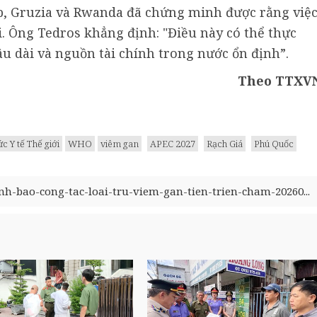
, Gruzia và Rwanda đã chứng minh được rằng việ
i. Ông Tedros khẳng định: "Điều này có thể thực
âu dài và nguồn tài chính trong nước ổn định”.
Theo TTXV
c Y tế Thế giới
WHO
viêm gan
APEC 2027
Rạch Giá
Phú Quốc
anh-bao-cong-tac-loai-tru-viem-gan-tien-trien-cham-20260...