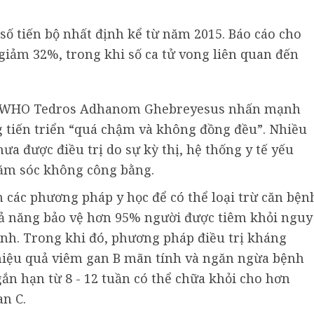
 số tiến bộ nhất định kể từ năm 2015. Báo cáo cho
giảm 32%, trong khi số ca tử vong liên quan đến
c WHO Tedros Adhanom Ghebreyesus nhấn mạnh
g tiến triển “quá chậm và không đồng đều”. Nhiều
a được điều trị do sự kỳ thị, hệ thống y tế yếu
hăm sóc không công bằng.
 các phương pháp y học để có thể loại trừ căn bện
hả năng bảo vệ hơn 95% người được tiêm khỏi nguy
ính. Trong khi đó, phương pháp điều trị kháng
 hiệu quả viêm gan B mãn tính và ngăn ngừa bệnh
gắn hạn từ 8 - 12 tuần có thể chữa khỏi cho hơn
n C.