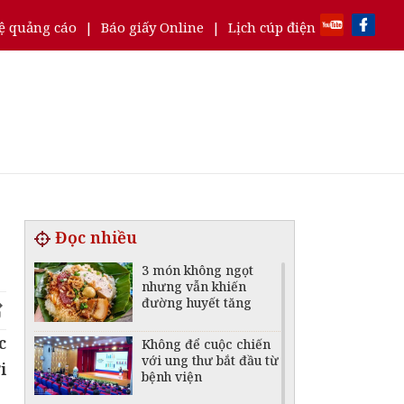
ệ quảng cáo
|
Báo giấy Online
|
Lịch cúp điện
Đọc nhiều
3 món không ngọt
nhưng vẫn khiến
đường huyết tăng
c
Không để cuộc chiến
với ung thư bắt đầu từ
i
bệnh viện